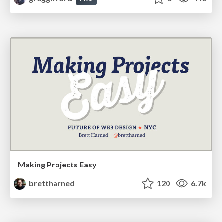
Making Projects Easy
brettharned
120
6.7k