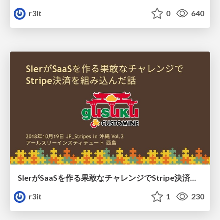
r3it
0
640
SIerがSaaSを作る果敢なチャレンジでStripe決済を組み込んだ話 / inside story gusuku Customine with Stripe.
r3it
1
230