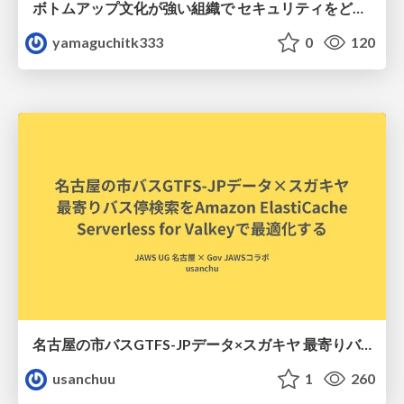
ボトムアップ文化が強い組織で セキュリティをどう根付かせていくかの現在進行形の話 / Making Security Stick in a Bottom-Up Organization
yamaguchitk333
0
120
名古屋の市バスGTFS-JPデータ×スガキヤ 最寄りバス停検索をAmazon ElastiCache Serverless for Valkeyで最適化する
usanchuu
1
260