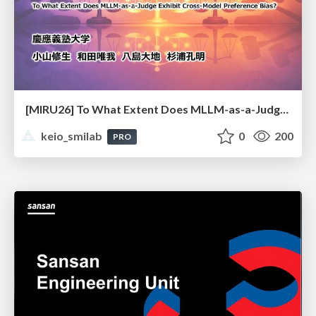
[MIRU26] To What Extent Does MLLM-as-a-Judge Exhibit Cross-Model Preference Bias?
keio_smilab
0
200
PRO