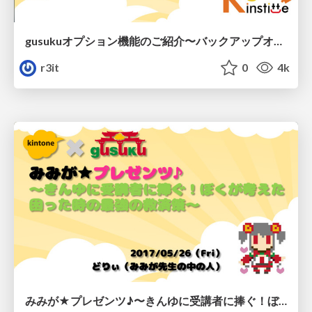
gusukuオプション機能のご紹介〜バックアップオプション〜/r3gusuku-backup
r3it
0
4k
みみが★プレゼンツ♪〜きんゆに受講者に捧ぐ！ぼくが考えた困った時の最強の救済策〜/kinuni-meetup_vol3