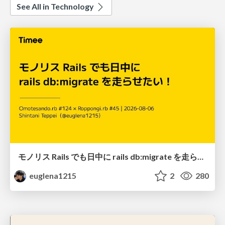
See All in Technology
モノリス Rails でも日中に rails db:migrate を走らせたい！ / Daytime rails db:migrate on Monolithic Rails!
euglena1215
2
280