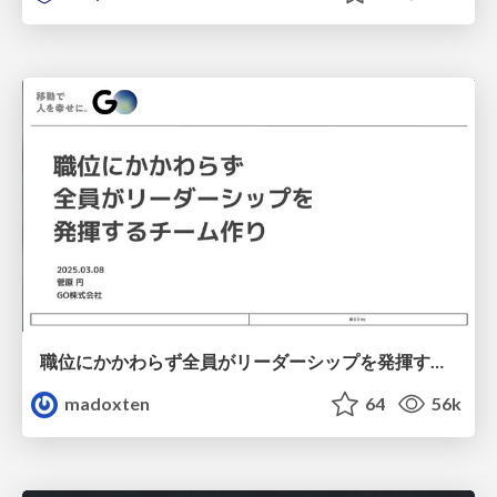
職位にかかわらず全員がリーダーシップを発揮するチーム作り / Building a team where everyone can demonstrate leadership regardless of position
madoxten
64
56k