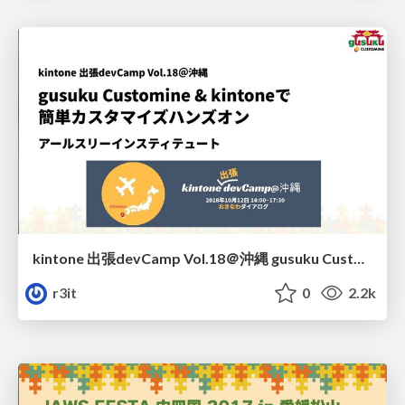
kintone 出張devCamp Vol.18＠沖縄 gusuku Customine & kintoneで簡単カスタマイズハンズオン / kintone devCamp Vol.18 gusuku Customine Hands-on
r3it
0
2.2k