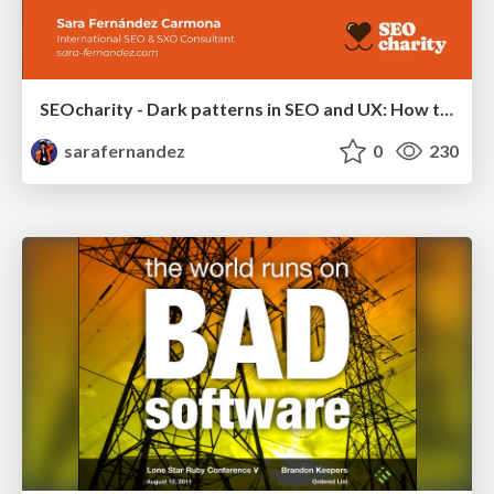
SEOcharity - Dark patterns in SEO and UX: How to avoid them and build a more ethical web
sarafernandez
0
230