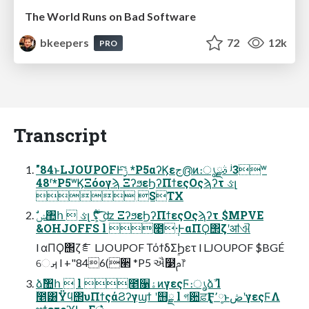
The World Runs on Bad Software
bkeepers
72
12k
PRO
Transcript
"84ͱLJOUPOFͰ࣮ݱͨ͠ *P5αʔϏεج൫ͷ։ൃࣄྫ ʲ3ʷ
48ʳ*P5ʷϏΞόογϡ ΞʔϧεϦʔΠϯεςΟςϡʔτ ઙլ
 STX
&OHJOFFS l ೥݄·ͰαΠϘ΢ζʹॴଐ
l αΠϘ΢ζެೝ LJOUPOF ΤόϯδΣϦετ l LJOUPOF $BGÉ
େࡕ l +"846(ؔ੢ *P5 ઐ໳ࢧ෦
ձࣾ঺հ  l ೥૑ۀͷγεςϜ։ൃձࣾ l
ۙ೥͸Ϋϥ΢υΠϯςάϨʔγϣϯ ʹ஫ྗ l গ਺ਫ਼ӶͰ͓٬༷ͱڞʹγεςϜΛ