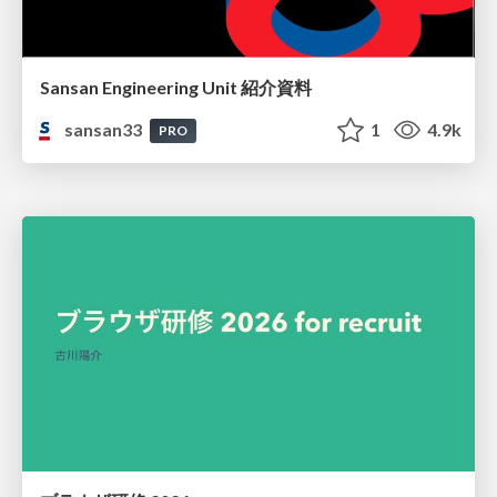
Sansan Engineering Unit 紹介資料
sansan33
1
4.9k
PRO