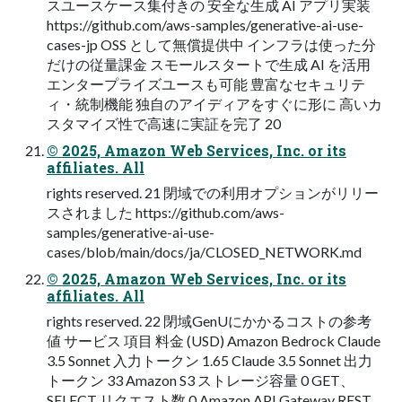
スユースケース集付きの 安全な⽣成 AI アプリ実装
https://github.com/aws-samples/generative-ai-use-
cases-jp OSS として無償提供中 インフラは使った分
だけの従量課⾦ スモールスタートで⽣成 AI を活⽤
エンタープライズユースも可能 豊富なセキュリテ
ィ・統制機能 独⾃のアイディアをすぐに形に ⾼いカ
スタマイズ性で⾼速に実証を完了 20
© 2025, Amazon Web Services, Inc. or its
affiliates. All
rights reserved. 21 閉域での利⽤オプションがリリー
スされました https://github.com/aws-
samples/generative-ai-use-
cases/blob/main/docs/ja/CLOSED_NETWORK.md
© 2025, Amazon Web Services, Inc. or its
affiliates. All
rights reserved. 22 閉域GenUにかかるコストの参考
値 サービス 項⽬ 料⾦ (USD) Amazon Bedrock Claude
3.5 Sonnet ⼊⼒トークン 1.65 Claude 3.5 Sonnet 出⼒
トークン 33 Amazon S3 ストレージ容量 0 GET、
SELECT リクエスト数 0 Amazon API Gateway REST