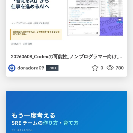
20260608_Codexの可能性_ノンプログラマー向け_大城追記
doradora09
0
780
PRO