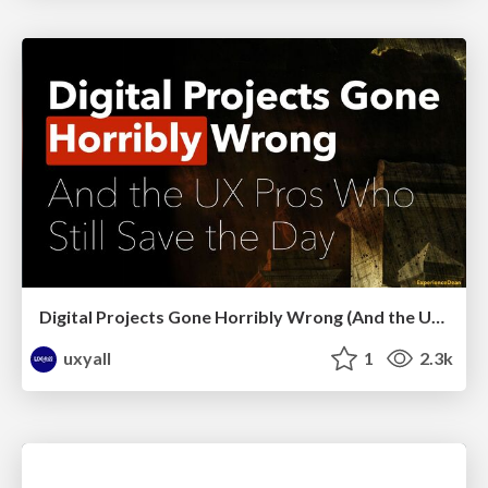
Digital Projects Gone Horribly Wrong (And the UX Pros Who Still Save the Day) - Dean Schuster
uxyall
1
2.3k