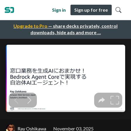
Sign in
Sign up for free
Upgrade to Pro
— share decks privately, control
downloads, hide ads and more …
Ray Oshikawa
November 03, 2025