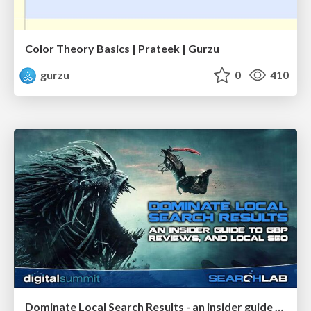
Color Theory Basics | Prateek | Gurzu
gurzu
0
410
Dominate Local Search Results - an insider guide to GBP, reviews, and Local SEO