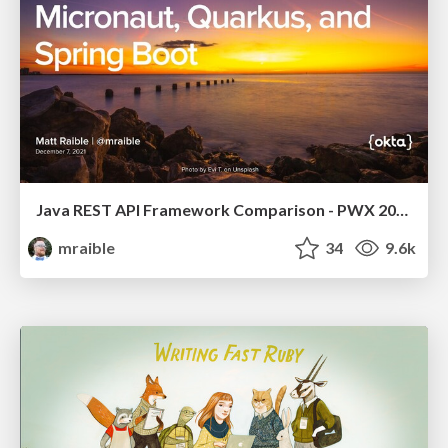
Java REST API Framework Comparison - PWX 2021
mraible
34
9.6k