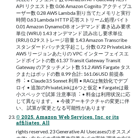
API リクエスト数 0.06 Amazon Cognito アクティブユ
ーザー数 0.28 AWS Lambda 割り当てたメモリと実⾏
時間 0.63 Lambda HTTP 応答ストリーム処理バイト
0.01 Amazon DynamoDB オンデマンド 書き込み要求
単位 (WRU) 1.43 オンデマンド 読み出し要求単位
(RRU) 0.29 ストレージ容量 1.43 Amazon Transcribe
スタンダードバッチ⽂字起こし 分数 0.72 PrivateLink
AWS リージョンあたりの VPC インター フェイスエ
ンドポイントの数 61.37 Transit Gateway Transit
Gateway のアタッチメント数 51.2 AWS Fargate タス
クまたはポッドの数 8.99 合計: 161.06USD 前提条
件︓ • Claude3.5 Sonnet 利⽤ • RAGは無効化でデプ
ロイ • 追加のPrivateLinkは6つと仮定 • Fargateは最
⼩スペックで試算 注意事項︓ • 料⾦は利⽤状況に応
じて異なります。 • 今後アーキテクチャの変更に伴
い、 試算が変更となる可能性があります
© 2025, Amazon Web Services, Inc. or its
affiliates. All
rights reserved. 23 Generative AI Usecasesのオススメ