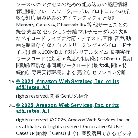
ソースへの アクセスのための 組み込みの 認証情報
管理機能 フレームワーク, モデル, プロトコル への柔
軟な対応 組み込みの アイデンティティ と認証
Memory, Gateway, Observability 等 他サービスとの
統合 完全な セッション分離 マルチモーダルの ⼤き
なペイロード サイズに対応 • テキスト, 画像, ⾳声, 動
画を制限なく 双⽅向 ストリーミング • ペイロードサ
イズは 最⼤100MBまで対応 リアルタイム, ⻑期実⾏
ワークロード に対応 • ⾼速な初期化 (~200ms) • ⻑期
間動作可能な ⾮同期ワークロード (最⼤8時間) • 持
続的な 専⽤実⾏環境による 完全なセッション分離
© 2024, Amazon Web Services, Inc. or its
affiliates. All
rights reserved. 閉域 GenU の紹介
© 2025, Amazon Web Services, Inc. or its
affiliates. All
rights reserved. © 2025, Amazon Web Services, Inc. or
its affiliates. All rights reserved. Generative AI Use
Cases JP (略称︓GenU) すぐに業務活⽤できる ビジネ