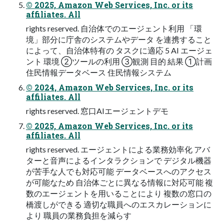
© 2025, Amazon Web Services, Inc. or its
affiliates. All
rights reserved. ⾃治体でのエージェント利⽤ 「環
境」部分に庁舎のシステムやデータ を連携すること
によって、⾃治体特有の タスクに適応 5 AI エージェ
ント 環境 ②ツールの利⽤ ③観測 ⽬的 結果 ①計画
住⺠情報データベース 住⺠情報システム
© 2024, Amazon Web Services, Inc. or its
affiliates. All
rights reserved. 窓⼝AIエージェントデモ
© 2025, Amazon Web Services, Inc. or its
affiliates. All
rights reserved. エージェントによる業務効率化 アバ
ターと⾳声によるインタラクションで デジタル機器
が苦⼿な⼈でも対応可能 データベースへのアクセス
が可能なため ⾃治体ごとに異なる情報に対応可能 複
数のエージェントを⽤いることにより 複数の窓⼝の
橋渡しができる 適切な職員へのエスカレーションに
より 職員の業務負担を減らす