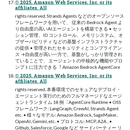
© 2025, Amazon Web Services, Inc. or its
affiliates. All
rights reserved. Strands Agents などのオープンソース
フレームワークを⽤いて、 従来の Bedrock Agent よ
り⾃由度の⾼いAIエージェントを構築できる • セッ
ション管理、ID コントロール、メモリシステム、オ
ブザーバビリティ などの基盤インフラストラクチャ
の提供 • 管理されたセキュリティとコンプライアン
ス →⾃由度が⾼い⼀⽅で、基盤がしっかり管理され
ていることで、 エージェントの中核的な機能やプロ
ンプトに注⼒できる︕ Amazon Bedrock AgentCore
© 2025, Amazon Web Services, Inc. or its
affiliates. All
rights reserved. 本番環境でのセキュアなデプロイ・
エージェント実⾏のためのフルマネージドなエージ
ェントランタイム 18 例︓AgentCore Runtime • OSS
フレームワーク: LangGraph, CrewAI, Strands Agent
etc. • 様々なモデル: Amazon Bedrock, SageMaker,
OpenAI, Gemini, etc. • プロトコル: MCP, A2A , •
Github, Salesforce, Google など サードパーティー リ