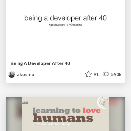
Being A Developer After 40
akosma
91
590k