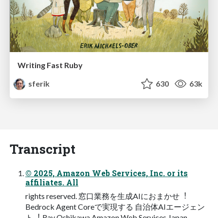
Writing Fast Ruby
sferik
630
63k
Transcript
© 2025, Amazon Web Services, Inc. or its
affiliates. All
rights reserved. 窓⼝業務を⽣成AIにおまかせ︕
Bedrock Agent Coreで実現する ⾃治体AIエージェン
ト︕ Ray Oshikawa Amazon Web Services Japan