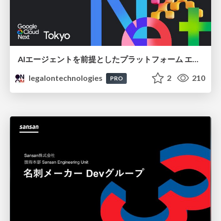
AIエージェントを前提としたプラットフォーム エンジニアリング：GKEで作るAgent-Ready Golden Path
legalontechnologies
2
210
PRO