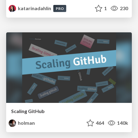
katarinadahlin
1
230
PRO
Scaling GitHub
holman
464
140k