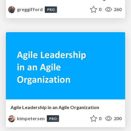
greggifford
0
260
PRO
Agile Leadership in an Agile Organization
kimpetersen
0
200
PRO