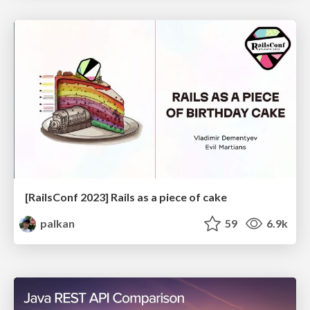
[RailsConf 2023] Rails as a piece of cake
palkan
59
6.9k