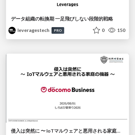
データ組織の転換期 一足飛びしない段階的戦略
leveragestech
0
150
PRO
侵入は突然に 〜 IoTマルウェアと悪用される家庭の機器 ～ / When Intrusion Strikes: IoT Malware and the Abuse of Home Devices