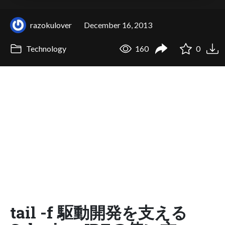
razokulover
December 16, 2013
Technology
160
0
tail -f 駆動開発を支える