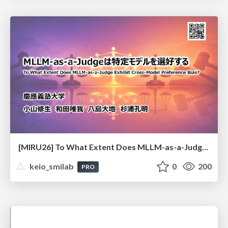
[MIRU26] To What Extent Does MLLM-as-a-Judge Exhibit Cross-Model Preference Bias?
keio_smilab
0
200
PRO