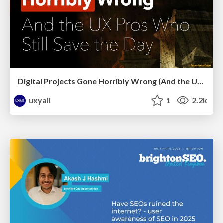
Digital Projects Gone Horribly Wrong (And the UX Pros Who Still Save the Day) - Dean Schuster
uxyall
1
2.2k