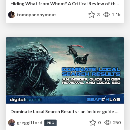
Hiding What from Whom? A Critical Review of the History of Programming languages for Music
tomoyanonymous
3
1.1k
Dominate Local Search Results - an insider guide to GBP, reviews, and Local SEO
greggifford
0
250
PRO