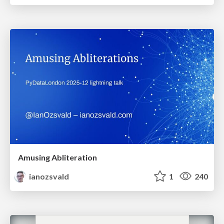
Amusing Abliteration
ianozsvald
1
240