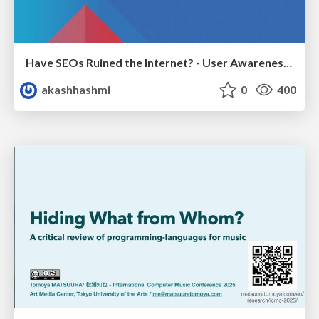
Have SEOs Ruined the Internet? - User Awareness of SEO in 2025
akashhashmi
0
400