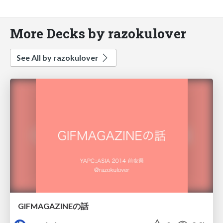
More Decks by razokulover
See All by razokulover
GIFMAGAZINEの話