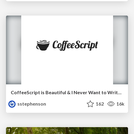
CoffeeScript is Beautiful & I Never Want to Write Plain JavaScript Again
sstephenson
162
16k