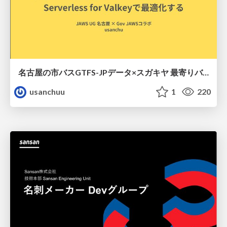
名古屋の市バスGTFS-JPデータ×スガキヤ 最寄りバス停検索をAmazon ElastiCache Serverless for Valkeyで最適化する
usanchuu
1
220