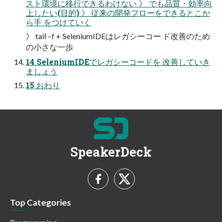
スト環境に移行できるわけない 》 でも品質・効率向
上したい(目的) 》 従来の開発フローをできるとこか
ら手 をつけていく
》 tail –f + SeleniumIDEはレガシーコー ド改善のため
の小さな一歩
14 SeleniumIDEでレガシーコードを 改善していき
ましょう
15 おわり
SpeakerDeck
Top Categories