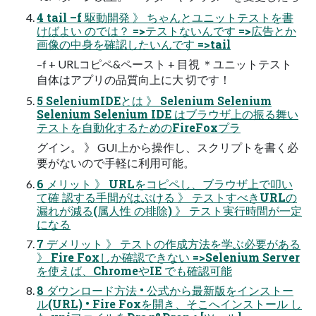
4 tail –f 駆動開発 》 ちゃんとユニットテストを書
けばよい のでは？ =>テストないんです =>広告とか
画像の中身を確認したいんです =>tail
–f + URLコピペ&ペースト + 目視 ＊ユニットテスト
自体はアプリの品質向上に大 切です！
5 SeleniumIDEとは 》 Selenium Selenium
Selenium Selenium IDE はブラウザ上の振る舞い
テストを自動化するためのFireFoxプラ
グイン。 》 GUI上から操作し、スクリプトを書く必
要がないので手軽に利用可能。
6 メリット 》 URLをコピペし、ブラウザ上で叩い
て確 認する手間がはぶける 》 テストすべきURLの
漏れが減る(属人性 の排除) 》 テスト実行時間が一定
になる
7 デメリット 》 テストの作成方法を学ぶ必要がある
》 Fire Foxしか確認できない =>Selenium Server
を使えば、ChromeやIE でも確認可能
8 ダウンロード方法 • 公式から最新版をインストー
ル(URL) • Fire Foxを開き、そこへインストール し