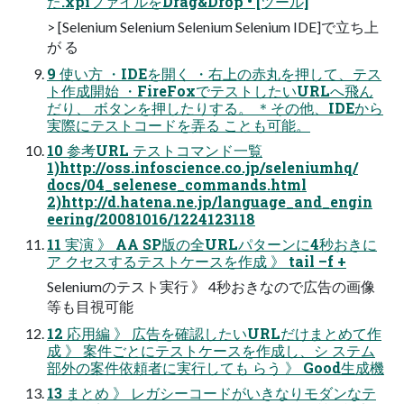
た.xpiファイルをDrag&Drop • [ツール]
> [Selenium Selenium Selenium Selenium IDE]で立ち上
が る
9 使い方 ・IDEを開く ・右上の赤丸を押して、テス
ト作成開始 ・FireFoxでテストしたいURLへ飛ん
だり、 ボタンを押したりする。 ＊その他、IDEから
実際にテストコードを弄る ことも可能。
10 参考URL テストコマンド一覧
1)http://oss.infoscience.co.jp/seleniumhq/
docs/04_selenese_commands.html
2)http://d.hatena.ne.jp/language_and_engin
eering/20081016/1224123118
11 実演 》 AA SP版の全URLパターンに4秒おきに
ア クセスするテストケースを作成 》 tail –f +
Seleniumのテスト実行 》 4秒おきなので広告の画像
等も目視可能
12 応用編 》 広告を確認したいURLだけまとめて作
成 》 案件ごとにテストケースを作成し、シ ステム
部外の案件依頼者に実行しても らう 》 Good生成機
13 まとめ 》 レガシーコードがいきなりモダンなテ