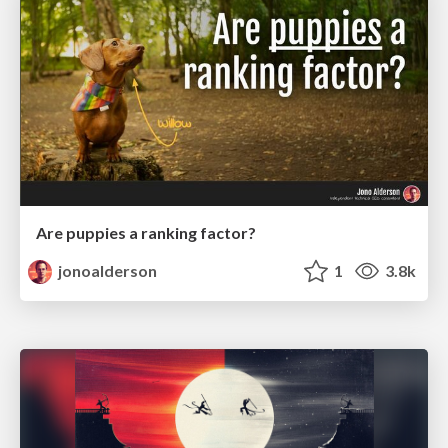
Are puppies a ranking factor?
jonoalderson
1
3.8k