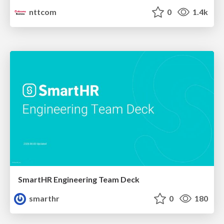
nttcom
0
1.4k
SmartHR Engineering Team Deck
smarthr
0
180