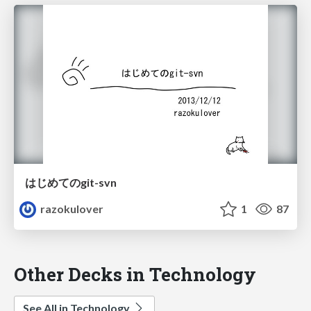
はじめてのgit-svn
razokulover
1
87
Other Decks in Technology
See All in Technology