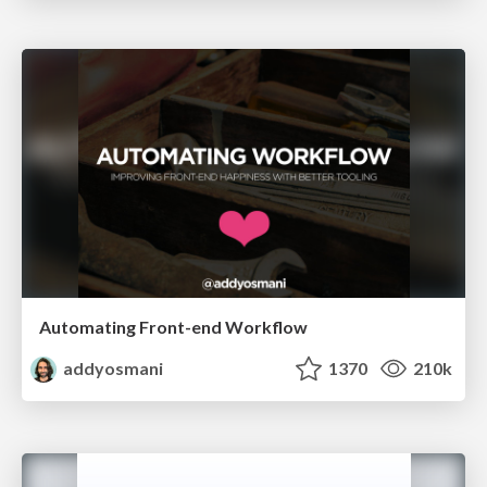
Automating Front-end Workflow
addyosmani
1370
210k