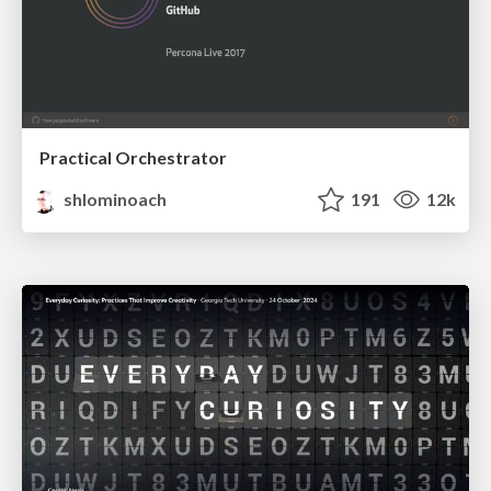
Practical Orchestrator
shlominoach
191
12k