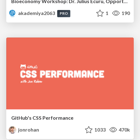
Bioeconomy Workshop: Dr. Julius Ecuru, Opportunities for a Bioeconomy in West Africa
akademiya2063
1
190
PRO
GitHub's CSS Performance
jonrohan
1033
470k