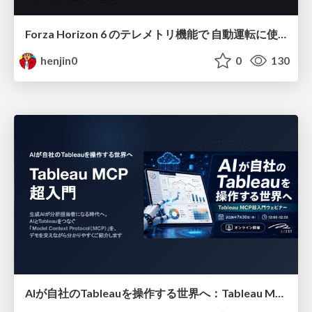
Forza Horizon 6 のテレメトリ機能で 自動運転に使えそうな学習データを集める話
henjin0
0
130
AIが自社のTableauを操作する世界へ：Tableau MCP超入門