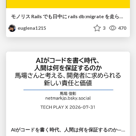
モノリス Rails でも日中に rails db:migrate を走らせたい！ / Daytime rails db:migrate on Monolithic Rails!
euglena1215
3
470
AIがコードを書く時代、人間は何を保証するのか———馬場さんと考える、開発者に求められる新しい責任と価値 - TECH PLAY