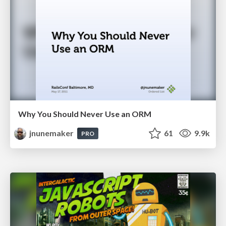
Why You Should Never Use an ORM
jnunemaker
61
9.9k
PRO