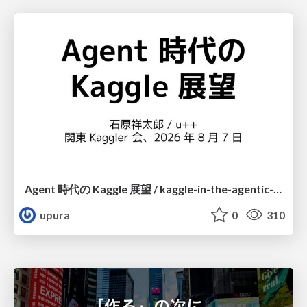
Agent 時代の Kaggle 展望 / kaggle-in-the-agentic-era
upura
0
310