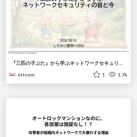
『三匹の子ぶた』から学ぶネットワークセキュリティの昔と今 / Network Security: Then and Now Through the Lens of The Three Little Pigs
nttcom
1
1.7k