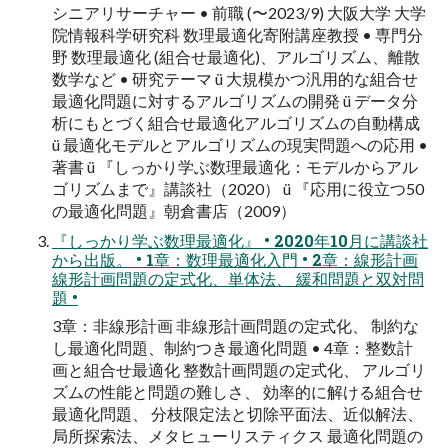
シニアリサーチャー • 前職 (〜2023/9) 大阪大学 大学
院情報科学研究科 数理最適化寄附講座教授 • 専門分
野 数理最適化 (組合せ最適化)、アルゴリズム、離散
数学など • 研究テーマ ü 大規模かつ汎用的な組合せ
最適化問題に対するアルゴリズムの開発 ü データ分
析にもとづく組合せ最適化アルゴリズムの自動構成
ü 最適化モデルとアルゴリズムの現実問題への応用 •
著書 ü 『しっかり学ぶ数理最適化：モデルからアル
ゴリズムまで』講談社（2020） ü 『応用に役立つ50
の最適化問題』朝倉書店（2009）
『しっかり学ぶ数理最適化』 • 2020年10月に講談社
から出版。 • 1章：数理最適化入門 • 2章：線形計画
線形計画問題の定式化、単体法、 緩和問題と双対問
題 •
3章：非線形計画 非線形計画問題の定式化、 制約な
し最適化問題、制約つき最適化問題 • 4章：整数計
画と組合せ最適化 整数計画問題の定式化、 アルゴリ
ズムの性能と問題の難しさ、 効率的に解ける組合せ
最適化問題、 分枝限定法と切除平面法、近似解法、
局所探索法、メタヒューリスティクス 最適化問題の