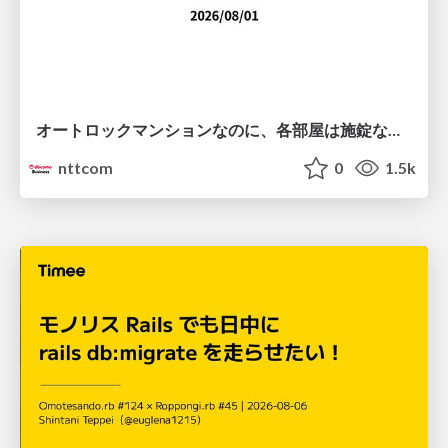
オートロックマンションなのに、各部屋は施錠なし！？ 攻撃者が組織内ネットワークで大暴れする理由 / The Front Door Is Locked, but the Rooms Are Wide Open: Why Attackers Move Freely Inside Enterprise Networks
nttcom
0
1.5k