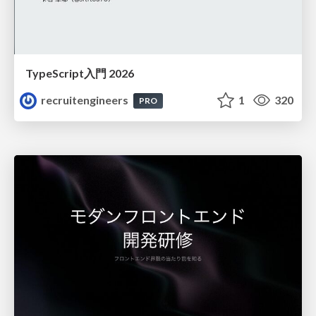
TypeScript入門 2026
recruitengineers
1
320
PRO