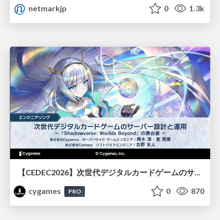
netmarkjp
0
1.3k
【CEDEC2026】次世代デジタルカードゲームのサーバー設計と運用 〜『Shadowverse: Worlds Beyond』の舞台裏～
cygames
0
870
PRO