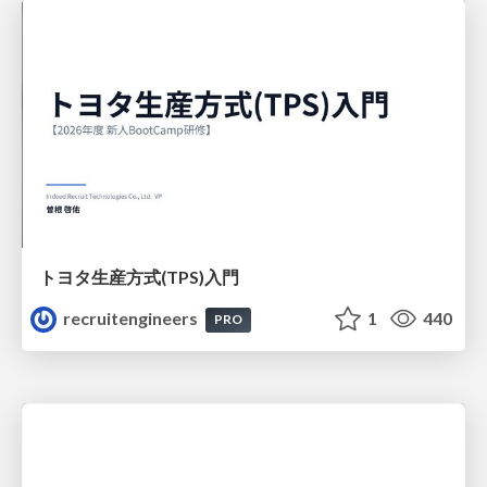
トヨタ⽣産⽅式(TPS)⼊⾨
recruitengineers
1
440
PRO