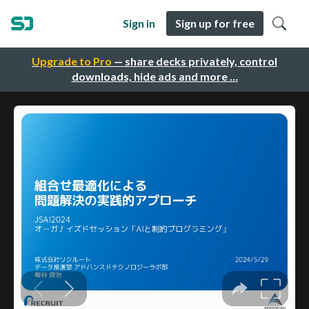
Sign in
Sign up for free
Upgrade to Pro
— share decks privately, control
downloads, hide ads and more …