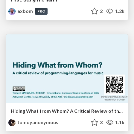
axbom
2
1.2k
PRO
Hiding What from Whom? A Critical Review of the History of Programming languages for Music
tomoyanonymous
3
1.1k