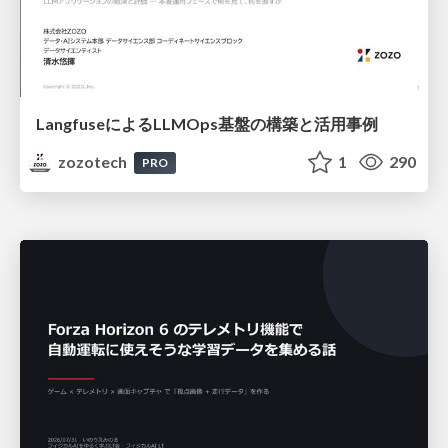
LangfuseによるLLMOps基盤の構築と活用事例
zozotech
1
290
PRO