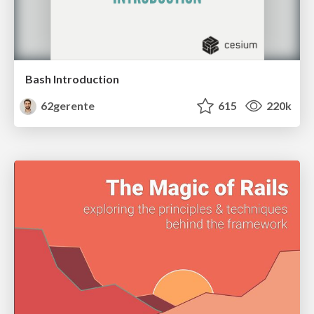
Bash Introduction
62gerente
615
220k