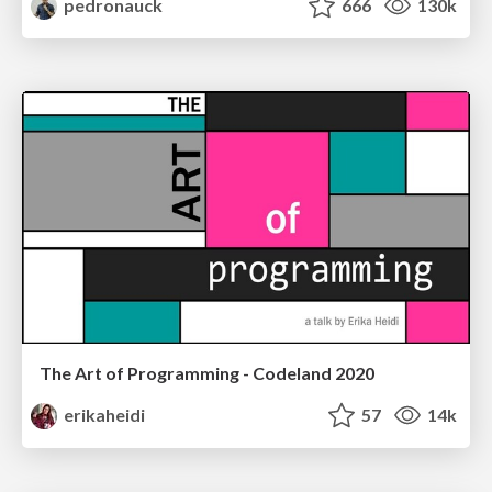
pedronauck
666
130k
The Art of Programming - Codeland 2020
erikaheidi
57
14k