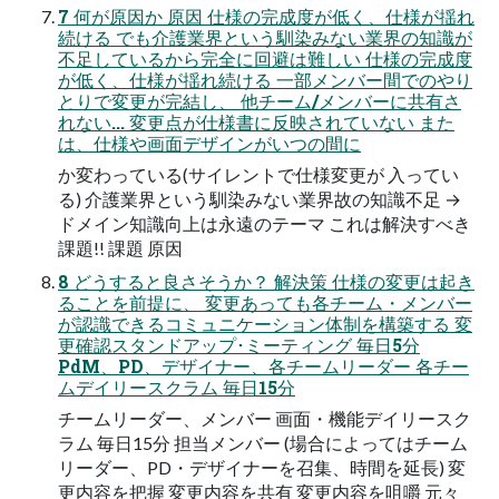
7 何が原因か 原因 仕様の完成度が低く、仕様が揺れ
続ける でも介護業界という馴染みない業界の知識が
不足しているから完全に回避は難しい 仕様の完成度
が低く、仕様が揺れ続ける 一部メンバー間でのやり
とりで変更が完結し、 他チーム/メンバーに共有さ
れない... 変更点が仕様書に反映されていない また
は、仕様や画面デザインがいつの間に
か変わっている(サイレントで仕様変更が 入ってい
る) 介護業界という馴染みない業界故の知識不足 →
ドメイン知識向上は永遠のテーマ これは解決すべき
課題!! 課題 原因
8 どうすると良さそうか？ 解決策 仕様の変更は起き
ることを前提に、 変更あっても各チーム・メンバー
が認識できるコミュニケーション体制を構築する 変
更確認スタンドアップ･ミーティング 毎日5分
PdM、PD、デザイナー、各チームリーダー 各チー
ムデイリースクラム 毎日15分
チームリーダー、メンバー 画面・機能デイリースク
ラム 毎日15分 担当メンバー (場合によってはチーム
リーダー、PD・デザイナーを召集、時間を延長) 変
更内容を把握 変更内容を共有 変更内容を咀嚼 元々