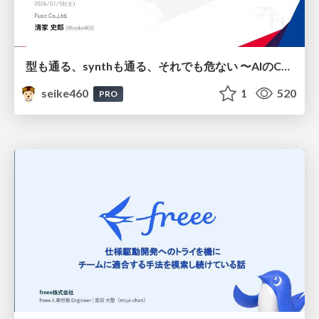
型も通る、synthも通る、それでも危ない 〜AIのCDKの権限とコストを機械で検証する〜 / It Passes Type Checks, It Passes Synth Checks, but It’s Still Risky — Automatically Verifying Permissions and Costs in AI’s CDK —
seike460
1
520
PRO