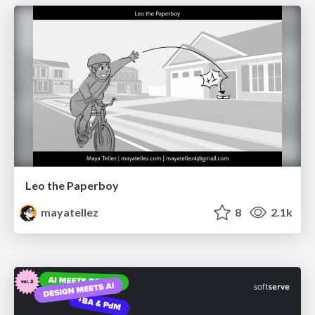
Leo the Paperboy
mayatellez
8
2.1k