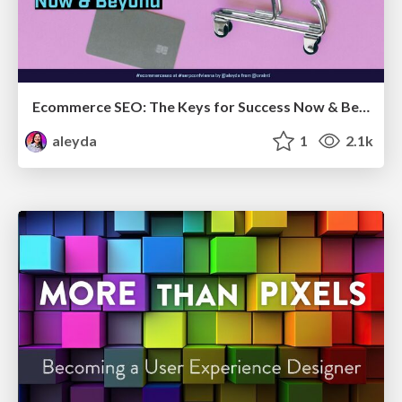
Ecommerce SEO: The Keys for Success Now & Beyond - #SERPConf2024
aleyda
1
2.1k