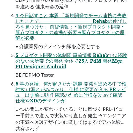
を進める 健康寿命の延伸
4 今日話すこと 本題 「新規開発でチーム連携に失敗
したことで、 Rehabの伸びし
ろを見つけた」 前提情報： • 新規プロダクト開発 •
既存プロダクトの連携が必要→既存プロダクトの理
解が必要
• 介護業界のドメイン知識を必要とする
5 プロダクト開発の体制図 事前情報 Rehabでは経験
のない大所帯での開発 全体で25人 PdM 開発Mgr
PD Designer Android
BE FE PMO Tester
6 事の発端。何が起きたか 課題 開発を進める中で検
討抜 け漏れがみつかり、仕様 に変更が入る PRレビ
ュー出す前に動 作確認のために仕様を改 めて確認
仕様やXDのデザインが
いつの間にか変わってい ることに気づく PRレビュ
ー手前まで進 んで実装やり直しが発生 →エンジニア
の不満へ XD(デザイン)に関してはまるでアハ体験...
共有されず