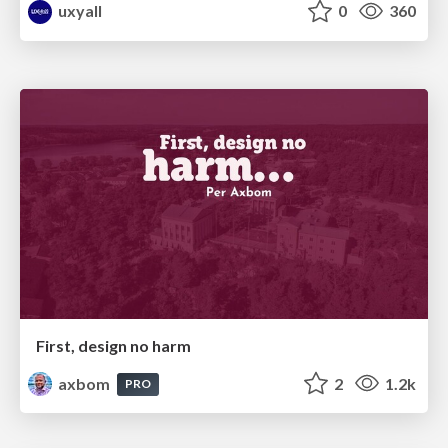
uxyall
0
360
First, design no harm
axbom
2
1.2k
PRO