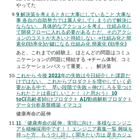
やってた
9 解決策を考えるときに大事にしていること 大事な
事 各自の自助努力では属人化してしまうので解決に
ならない。 具体的なアクションを考え、仕組み化し
て開発フローに入れる必要がある ただ、そのアクシ
ョンのコストが大きいと持続しない →仕組み化と簡
素化(効率化)が鍵になる 仕組み化 簡素化 (効率化)
あと、これまでの経験上、ほとんどの問題はコミュ
ニケーションの問題に帰結する →チーム体制、コミ
ュニケーションパスって重要。。。 解決策
これから 今後 2022年の失敗は今日紹介した課題だ
けではない。 これからプロダクトを増やしていく必
要がある中で、 早い段階で失敗＝伸びしろを見つけ
られたことは喜ばしいこと！（と思おう） 10
toC(高齢者)向けプロダクト AI/動画解析プロダクト
データ分析基盤構築 イマココ
健康寿命の延伸
11 「健康寿命の延伸」実現に向け、多様なエンジニ
アを積極採用中です！！ エンジニア募集一覧 興味を
持った方、もう少し詳しく聞きたい方は 是非カジュ