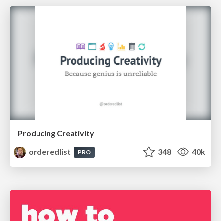
Producing Creativity
orderedlist
348
40k
PRO