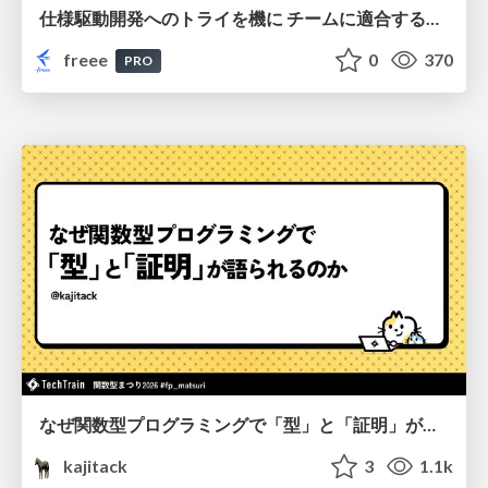
仕様駆動開発へのトライを機に チームに適合する手法を模索し続けている話
freee
0
370
PRO
なぜ関数型プログラミングで「型」と「証明」が語られるのか #fp_matsuri
kajitack
3
1.1k