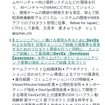
ムやベンチャー向け基幹システムなどの 開発を行
う。 AIベンチャーのVAAKにCTOとしてジョイン
し、開発チームの構築や開発方 針を策定。加えて防
犯系映像解析アルゴリズム・システムの開発やWEB
アプ リのプロダクト管理に従事。 Rehab for Japanに
CTOとして参画。 久良木 遼 きゅうらぎ りょう
@qchan_cto
3 エンジニアらしく働ける環境を作るためにDevEx
向上を目指す 目指すエンジニア組織 介護業界を変革
するためのプロダクト開発を行うと同時に、 エンジ
ニア組織として最高峰のDevEx（Developer
Experience）を作り上げていきたい エンジニアリ
ン グ基盤の強化 エンジニア組織 文化づくり
チームファース トな組織体制 • アーキテクト、ミッ
ションに合わせたチーム 構成によるフローの最適化
• 責任範囲・コミュニケーションパスの明確化 •
Vision/Mission/Value浸 透 • 心理的安全性 • オンボー
ディング強化 • DevOps環境改善 • 安心して開発で
きる環境 DevExの向上 介護業界のDX リハプラン 動
画解析 新サービス 新プロダクト 介護を科学する
CDP 介護業界の変革を加速するため プロダクト開発