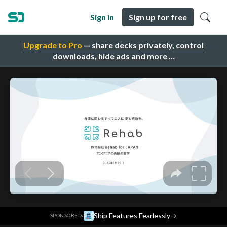
Sign in
Sign up for free
Upgrade to Pro
— share decks privately, control
downloads, hide ads and more …
·
Ship Features Fearlessly
→
SPONSORED