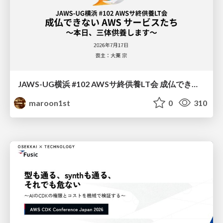
JAWS-UG横浜 #102 AWSサ終供養LT会 成仏できない AWS サービスたち 〜本日、三体供養します〜
maroon1st
0
310