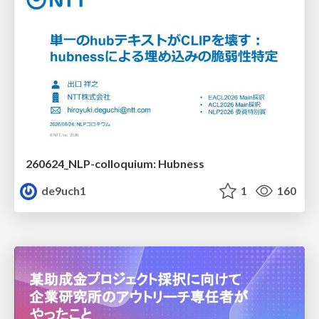
260624_NLP-colloquium: Hubness
de9uch1
1
160