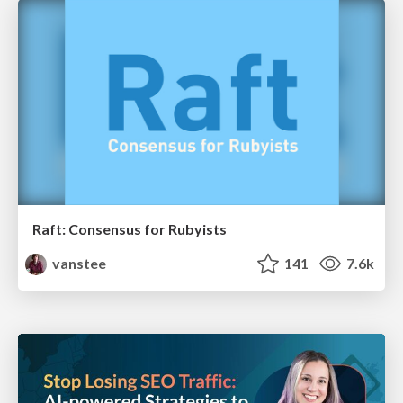
Raft: Consensus for Rubyists
vanstee
141
7.6k