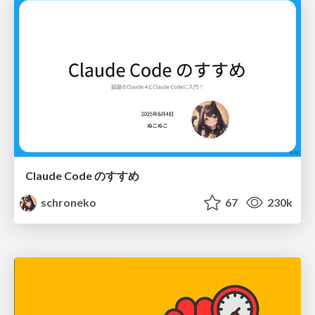
Claude Code のすすめ
schroneko
67
230k