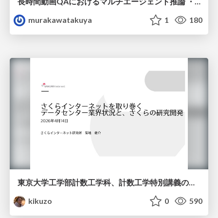
長時間動画QAにおけるマルチエージェント推論 ・SVAgent: Storyline-Guided Long Video Understanding via Cross-Modal Multi-Agent Collaboration
murakawatakuya
1
180
東京大学工学部計数工学科、計数工学特別講義の説明資料
kikuzo
0
590