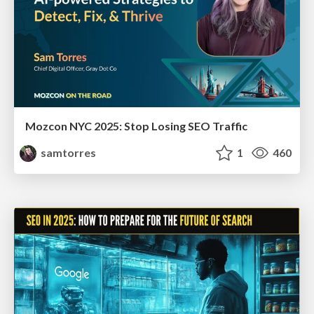
Mozcon NYC 2025: Stop Losing SEO Traffic
samtorres
1
460