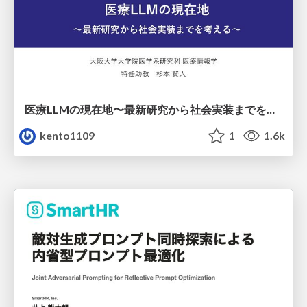
医療LLMの現在地〜最新研究から社会実装までを考える〜
kento1109
1
1.6k