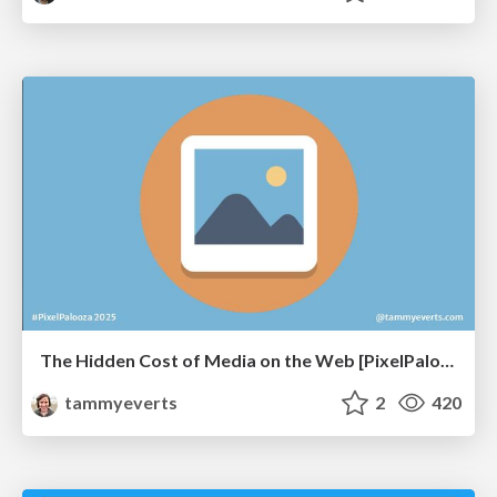
The Hidden Cost of Media on the Web [PixelPalooza 2025]
tammyeverts
2
420