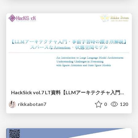
HackSick vol.7 LT資料【LLMアーキテクチャ入門・事前学習時の躓き所解説】 スパースなAttention・状態空間モデル
rikkabotan7
0
120