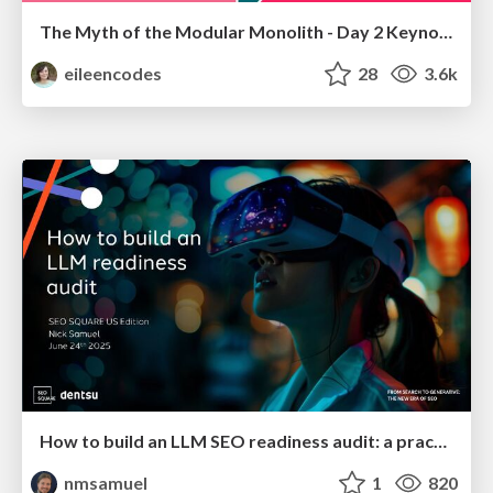
The Myth of the Modular Monolith - Day 2 Keynote - Rails World 2024
eileencodes
28
3.6k
How to build an LLM SEO readiness audit: a practical framework
nmsamuel
1
820