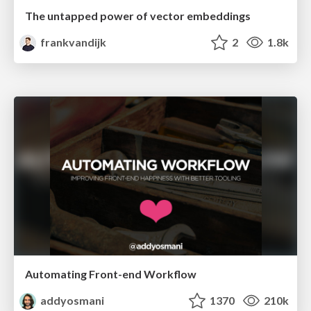
The untapped power of vector embeddings
frankvandijk
2
1.8k
Automating Front-end Workflow
addyosmani
1370
210k