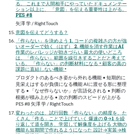
る。 これまで⼈間相⼿にやっていたドキュメンテー
ション以上に、 「意図」を伝える重要性は上がる。
PES #8
⽮澤 学 / RightTouch
意図を伝えてどうする？
「作らない」を決めよう 1. コードの複雑さの⽅が強
いオーダーで効く（はず） 2. 機能を消す作業はAI
作業のレバレッジが効きづらい 最⼤の使いどころ
は、「作らない」範囲を線引きすることだと考えて
いる。 「作らない」の判断材料になる • 顧客の真の
課題に直結しない機能 •
プロダクトのあるべき姿から外れる機能 • 短期的に
⾒栄えはするが負債になる機能 AIに渡せる形に整理
する • 「なぜ作らないか」が⾔語化される • 判断の
根拠が積み上がる • 次の判断のスピードが上がる
PES #8 ⽮澤 学 / RightTouch
変わったのは、試⾏回数 「作らない」の精度を、た
くさん「作る」ことで上げていく 爆速の 0→1 を繰
り返して道を開き、学習して解像度を上げる ⼤物の
機能も短期間で作れるようになった 設計→実装→検