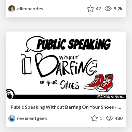
eileencodes
47
8.2k
Public Speaking Without Barfing On Your Shoes - THAT 2023
reverentgeek
1
480