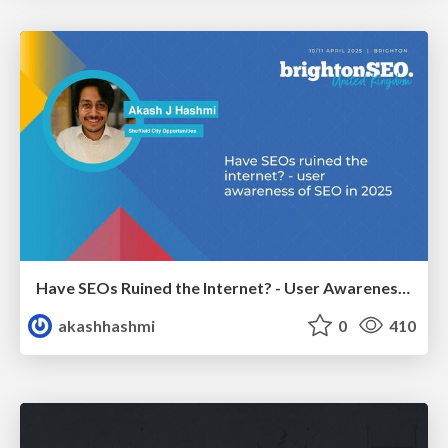
Have SEOs Ruined the Internet? - User Awareness of SEO in 2025
akashhashmi
0
410