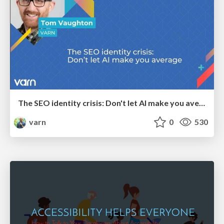
The SEO identity crisis: Don't let AI make you average
varn
0
530