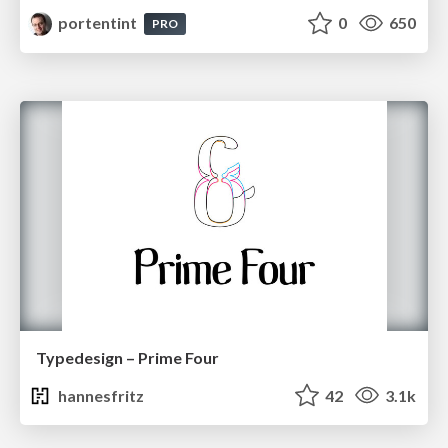
portentint
0
650
PRO
Typedesign – Prime Four
hannesfritz
42
3.1k