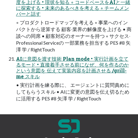
度を上げる • 現状を知る ◦ コードベースをAIと⼀緒
に探索する • 未来のあるべきを考える ◦ チームメン
バーと話す
◦ プロダクトロードマップを考える ◦ 事業へのイン
パクトから逆算する 顧客‧業界の解像度を上げる • 商
談への同席 • 顧客対応のオーナーを持つ ◦ サクセス‧
Professional Serviceの ⼀部業務を担当する PES #8 ⽮
澤 学 / RightTouch
AIに意図を渡す技術 Plan mode • 実⾏計画を⽴て
るモード • 直接着⼿させる前になぜ、何を作るのか
という意図を 伝えて実装内容を計画させる /grill-
me スキル
• 実⾏計画を練る際に、 エージェントに質問責めに
してもらうスキル • AIに変更の意図を伝え切るため
に活⽤する PES #8 ⽮澤 学 / RightTouch