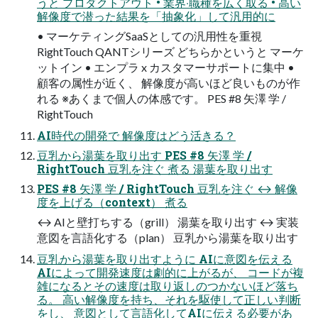
うと プロダクトアウト • 業界‧職種を広く取る • ⾼い
解像度で潜った結果を「抽象化」して汎⽤的に
• マーケティングSaaSとしての汎⽤性を重視
RightTouch QANTシリーズ どちらかというと マーケ
ットイン • エンプラ x カスタマーサポートに集中 •
顧客の属性が近く、 解像度が⾼いほど良いものが作
れる ※あくまで個⼈の体感です。 PES #8 ⽮澤 学 /
RightTouch
AI時代の開発で 解像度はどう活きる？
⾖乳から湯葉を取り出す PES #8 ⽮澤 学 /
RightTouch ⾖乳を注ぐ 煮る 湯葉を取り出す
PES #8 ⽮澤 学 / RightTouch ⾖乳を注ぐ ↔ 解像
度を上げる（context） 煮る
↔ AIと壁打ちする（grill） 湯葉を取り出す ↔ 実装
意図を⾔語化する（plan） ⾖乳から湯葉を取り出す
⾖乳から湯葉を取り出すように AIに意図を伝える
AIによって開発速度は劇的に上がるが、 コードが複
雑になるとその速度は取り返しのつかないほど落ち
る。 ⾼い解像度を持ち、それを駆使して正しい判断
をし、 意図として⾔語化してAIに伝える必要があ