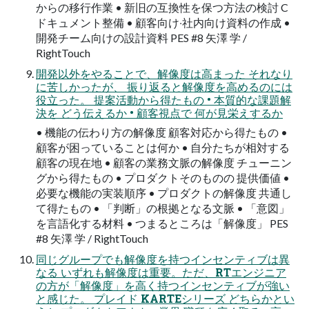
からの移⾏作業 • 新旧の互換性を保つ⽅法の検討 C
ドキュメント整備 • 顧客向け‧社内向け資料の作成 •
開発チーム向けの設計資料 PES #8 ⽮澤 学 /
RightTouch
開発以外をやることで、解像度は⾼まった それなり
に苦しかったが、 振り返ると解像度を⾼めるのには
役⽴った。 提案活動から得たもの • 本質的な課題解
決を どう伝えるか • 顧客視点で 何が⾒栄えするか
• 機能の伝わり⽅の解像度 顧客対応から得たもの •
顧客が困っていることは何か • ⾃分たちが相対する
顧客の現在地 • 顧客の業務⽂脈の解像度 チューニン
グから得たもの • プロダクトそのものの 提供価値 •
必要な機能の実装順序 • プロダクトの解像度 共通し
て得たもの • 「判断」の根拠となる⽂脈 • 「意図」
を⾔語化する材料 • つまるところは「解像度」 PES
#8 ⽮澤 学 / RightTouch
同じグループでも解像度を持つインセンティブは異
なる いずれも解像度は重要。ただ、RTエンジニア
の⽅が「解像度」を⾼く持つインセンティブが強い
と感じた。 プレイド KARTEシリーズ どちらかとい