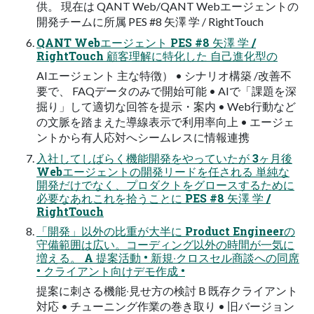
供。 現在は QANT Web/QANT Webエージェントの
開発チームに所属 PES #8 ⽮澤 学 / RightTouch
QANT Webエージェント PES #8 ⽮澤 学 /
RightTouch 顧客理解に特化した 自己進化型の
AIエージェント 主な特徴） • シナリオ構築 /改善不
要で、 FAQデータのみで開始可能 • AIで「課題を深
掘り」して適切な回答を提示・案内 • Web行動など
の文脈を踏まえた導線表示で利用率向上 • エージェ
ントから有人応対へシームレスに情報連携
入社してしばらく機能開発をやっていたが 3ヶ月後
Webエージェントの開発リードを任される 単純な
開発だけでなく、プロダクトをグロースするために
必要なあれこれを拾うことに PES #8 ⽮澤 学 /
RightTouch
「開発」以外の⽐重が⼤半に Product Engineerの
守備範囲は広い。コーディング以外の時間が⼀気に
増える。 A 提案活動 • 新規‧クロスセル商談への同席
• クライアント向けデモ作成 •
提案に刺さる機能‧⾒せ⽅の検討 B 既存クライアント
対応 • チューニング作業の巻き取り • 旧バージョン