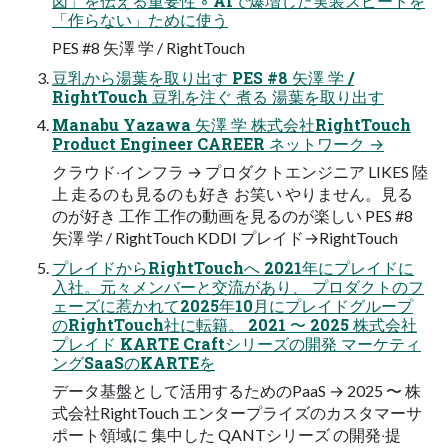
図」を伝える重要性 ◦ AIで爆増した実装スピードを
「作らない」ために使う
PES #8 ⽮澤 学 / RightTouch
⾖乳から湯葉を取り出す PES #8 ⽮澤 学 /
RightTouch ⾖乳を注ぐ 煮る 湯葉を取り出す
Manabu Yazawa ⽮澤 学 株式会社RightTouch
Product Engineer CAREER ネットワーク →
クラウド‧インフラ → プロダクトエンジニア LIKES 陸
上 ⾛るのも⾒るのも好き お笑い やりません。⾒る
のが好き ⼯作 ⼯作の動画を⾒るのが楽しい PES #8
⽮澤 学 / RightTouch KDDI プレイド→RightTouch
プレイドからRightTouchへ 2021年にプレイドに
⼊社。元々メンバーと交流があり、 プロダクトのフ
ェーズに惹かれて2025年10⽉にプレイドグループ
のRightTouch社に転籍。 2021 〜 2025 株式会社
プレイド KARTE Craftシリーズの開発 マーケティ
ングSaaSのKARTEを
データ基盤として活⽤するためのPaaS → 2025 〜 株
式会社RightTouch エンタープライズのカスタマーサ
ポート領域に 集中した QANTシリーズ の開発‧提