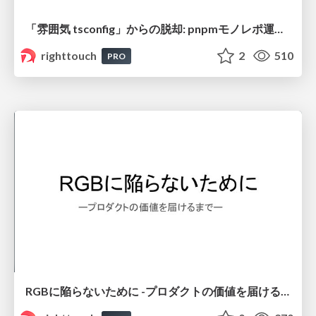
「雰囲気 tsconfig」からの脱却: pnpmモノレポ運用で学び直した Project Referencesの基礎と実践
righttouch
2
510
PRO
RGBに陥らないために -プロダクトの価値を届けるまで-