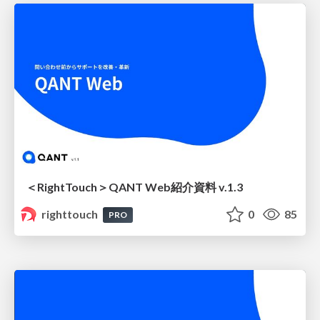
＜RightTouch＞QANT Web紹介資料 v.1.3
righttouch
0
85
PRO