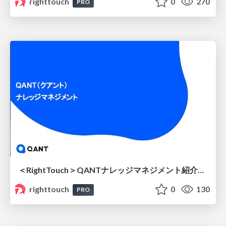
righttouch
0
270
PRO
＜RightTouch＞QANTナレッジマネジメント紹介資料v2.0
righttouch
0
130
PRO