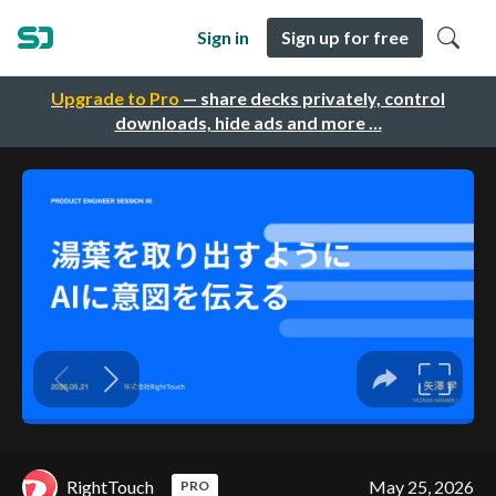
Sign in
Sign up for free
Upgrade to Pro
— share decks privately, control
downloads, hide ads and more …
RightTouch
May 25, 2026
PRO