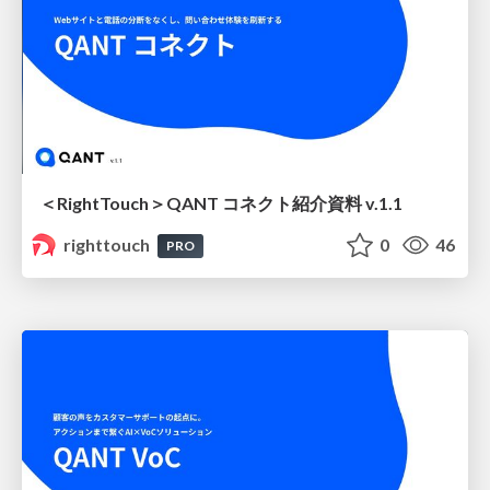
＜RightTouch＞QANT コネクト紹介資料 v.1.1
righttouch
0
46
PRO