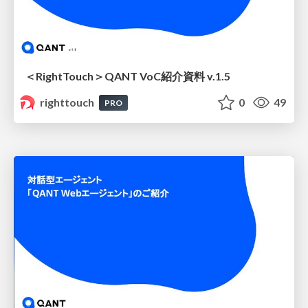
＜RightTouch＞QANT VoC紹介資料 v.1.5
righttouch
0
49
PRO