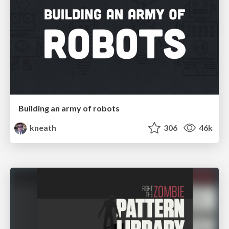
Building an army of robots
kneath
306
46k