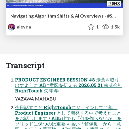
Navigating Algorithm Shifts & AI Overviews - #SMXNext
aleyda
1
1.5k
Transcript
PRODUCT ENGINEER SESSION #8 湯葉を取り
出すように AIに意図を伝える 2026.05.21 株式会社
RightTouch ⽮澤 学
YAZAWA MANABU
今⽇話すこと RightTouchにジョインして半年、
Product Engineer として開発する中で考えたこと
をお話しします • AI時代でも「何を作らないか」を
ソリッドに保つのは重要 ◦ ⾼い「解像度」から「意