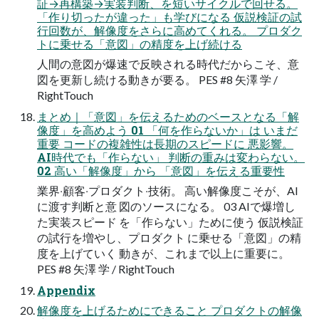
証→再構築→実装判断、を短いサイクルで回せる。
「作り切ったが違った」も学びになる 仮説検証の試
⾏回数が、解像度をさらに⾼めてくれる。 プロダク
トに乗せる「意図」の精度を上げ続ける
⼈間の意図が爆速で反映される時代だからこそ、意
図を更新し続ける動きが要る。 PES #8 ⽮澤 学 /
RightTouch
まとめ｜「意図」を伝えるためのベースとなる「解
像度」を⾼めよう 01 「何を作らないか」は いまだ
重要 コードの複雑性は⻑期のスピードに 悪影響。
AI時代でも「作らない」 判断の重みは変わらない。
02 ⾼い「解像度」から 「意図」を伝える重要性
業界‧顧客‧プロダクト‧技術。 ⾼い解像度こそが、AI
に渡す判断と意 図のソースになる。 03 AIで爆増し
た実装スピード を「作らない」ために使う 仮説検証
の試⾏を増やし、プロダクト に乗せる「意図」の精
度を上げていく 動きが、これまで以上に重要に。
PES #8 ⽮澤 学 / RightTouch
Appendix
解像度を上げるためにできること プロダクトの解像