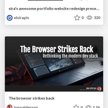
sira's awesome portfolio website redesign presentation
elsirapls
0
320
The browser strikes back
jonoalderson
0
1.5k