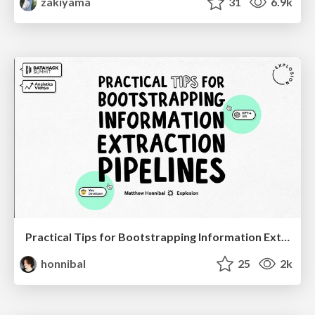
zakiyama
31
6.9k
Practical Tips for Bootstrapping Information Extraction Pipelines
honnibal
25
2k