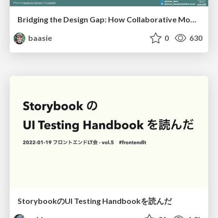
Bridging the Design Gap: How Collaborative Modelling removes blockers to flow between stakeholders and teams @FastFlow conf
baasie
0
630
StorybookのUI Testing Handbookを読んだ