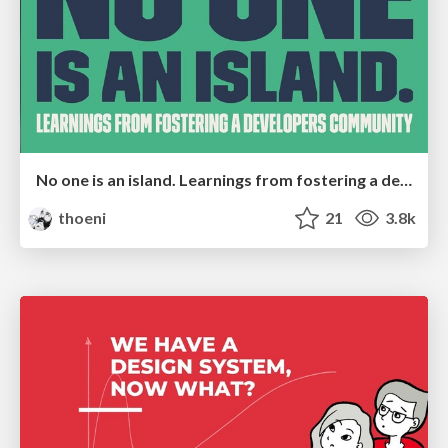
No one is an island. Learnings from fostering a developers community.
thoeni
21
3.8k