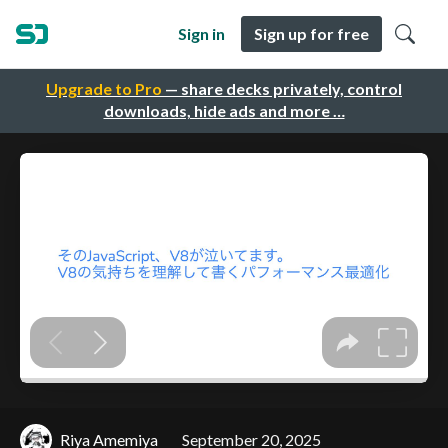
Sign in
Sign up for free
Upgrade to Pro
— share decks privately, control
downloads, hide ads and more …
Riya Amemiya
September 20, 2025