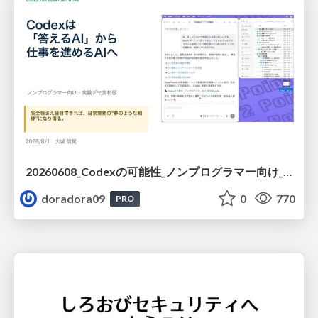
20260608_Codexの可能性_ノンプログラマー向け_大城追記
doradora09
0
770
PRO