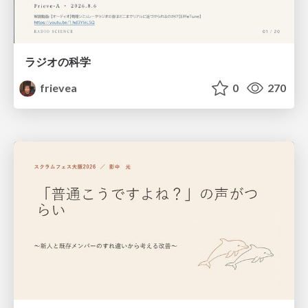
ラジオの科学
frievea
0
270