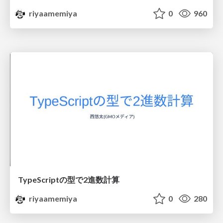
riyaamemiya
0
960
TypeScriptの型で2進数計算
riyaamemiya
0
280