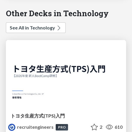
Other Decks in Technology
See All in Technology
トヨタ⽣産⽅式(TPS)⼊⾨
recruitengineers
2
610
PRO