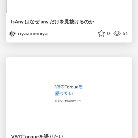
IsAny はなぜ any だけを見抜けるのか
riyaamemiya
0
51
V8のTorqueを語りたい