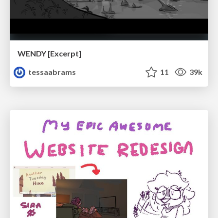
WENDY [Excerpt]
tessaabrams
11
39k