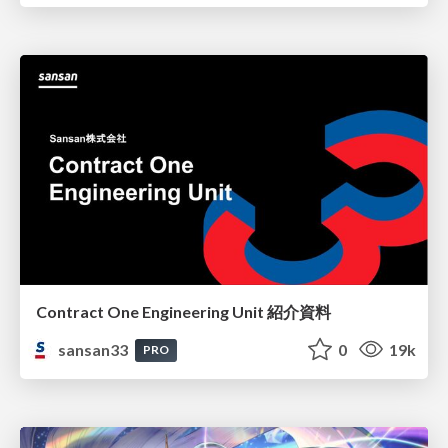
Contract One Engineering Unit 紹介資料
sansan33
0
19k
PRO