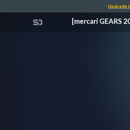
Upgrade t
[mercari GE