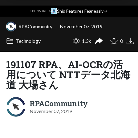
·
Ship Features Fearlessly
→
SPONSORED
RPACommunity
November 07, 2019
Technology
1.3k
0
191107 RPA、AI-OCRの活
用について NTTデータ北海
道 大場さん
RPACommunity
November 07, 2019