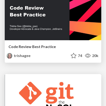
Code Review Best Practice
trishagee
74
20k