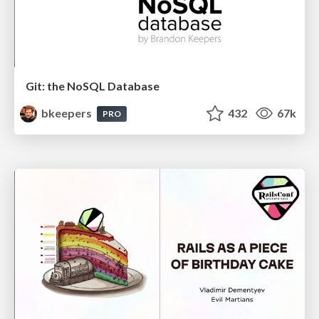
Git: the NoSQL Database
bkeepers
432
67k
PRO