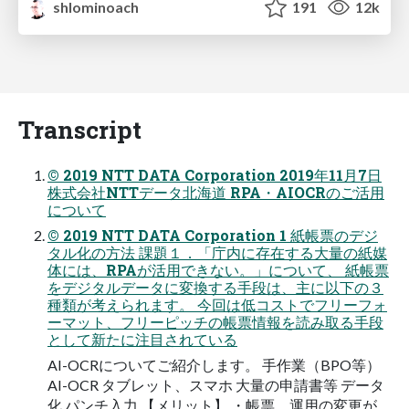
shlominoach
191
12k
Transcript
© 2019 NTT DATA Corporation 2019年11月7日
株式会社NTTデータ北海道 RPA・AIOCRのご活用
について
© 2019 NTT DATA Corporation 1 紙帳票のデジ
タル化の方法 課題１．「庁内に存在する⼤量の紙媒
体には、RPAが活用できない。」について、 紙帳票
をデジタルデータに変換する手段は、主に以下の３
種類が考えられます。 今回は低コストでフリーフォ
ーマット、フリーピッチの帳票情報を読み取る手段
として新たに注目されている
AI-OCRについてご紹介します。 手作業（BPO等）
AI-OCR タブレット、スマホ ⼤量の申請書等 データ
化 パンチ⼊⼒ 【メリット】 ・帳票、運⽤の変更が