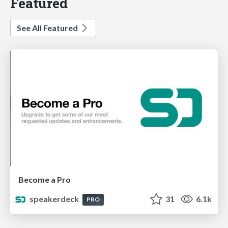
Featured
See All Featured
Become a Pro
speakerdeck
31
6.1k
PRO