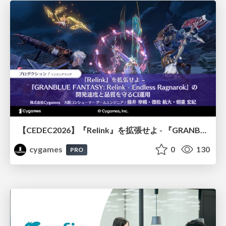
【CEDEC2026】『Relink』を拡張せよ - 『GRANBLUE FANTASY: Relink - Endless Ragnarok』の開発速度と品質を守るCI運用
cygames
0
130
PRO