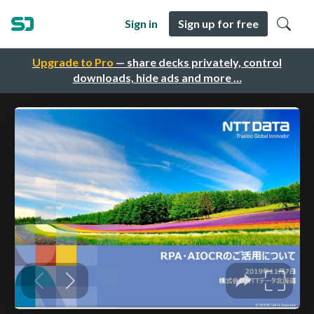
Sign in
Sign up for free
Upgrade to Pro
— share decks privately, control
downloads, hide ads and more …