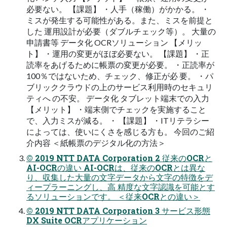
必要ない。 【課題】 ・人手（稼働）がかかる。 ・
ミスが発生する可能性がある。また、ミスを前提と
した 運⽤設計が必要（ダブルチェック等）。 ⼤量の
申請書等 データ化 OCRソリューション 【メリッ
ト】 ・運⽤の変更がほぼ必要ない。 【課題】 ・正
読率をあげるために帳票の変更が必要。 ・正読率が
100％ではないため、チェック、修正が必 要。 ・パ
ブリッククラウドの上のサービス利⽤時のセキュリ
ティへ の不安。 データ化 タブレット端末での⼊⼒
【メリット】 ・端末側でチェックを実施すること
で、⼊⼒ミスが減る。 ・ 【課題】 ・ITリテラシー
によっては、使いにくさを感じる方も。 今回のご紹
介内容 ＜紙帳票のデジタル化の方法＞
© 2019 NTT DATA Corporation 2 従来のOCRと
AI-OCRの違い AI-OCRは、従来のOCRとは異な
り、収集した⼤量の⽂字データから⽂字の特徴をデ
ィープラーニングし、⾼ 精度な⽂字認識を可能とす
るソリューションです。 ＜従来OCRとの違い＞
© 2019 NTT DATA Corporation 3 サービス形態
DX Suite OCRアプリケーション