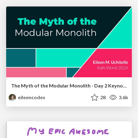
The Myth of the Modular Monolith - Day 2 Keynote - Rails World 2024
eileencodes
28
3.6k