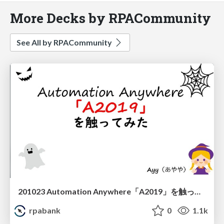
More Decks by RPACommunity
See All by RPACommunity
201023 Automation Anywhere「A2019」を触ってみた Ayy
rpabank
0
1.1k