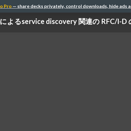
o Pro
— share decks privately, control downloads, hide ads 
 による service discovery 関連の RFC/I