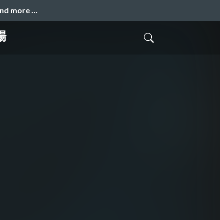
and more …
場