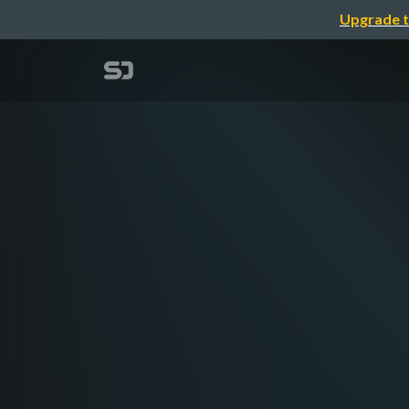
Upgrade t