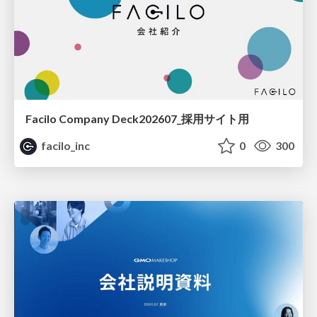
Facilo Company Deck202607_採用サイト用
facilo_inc
0
300