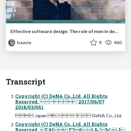
Effective software design: The role of men in debugging patriarchy in IT @ Voxxed Days AMS
baasie
0
460
Transcript
Copyright (C) DeNA Co.,Ltd. All Rights
Reserved.  2017/06/07
2018/03/061
 Japan    DeNA Co., Ltd.
Copyright (C) DeNA Co.,Ltd. All Rights
Reserved. $'#( F?6),&-'%*-J