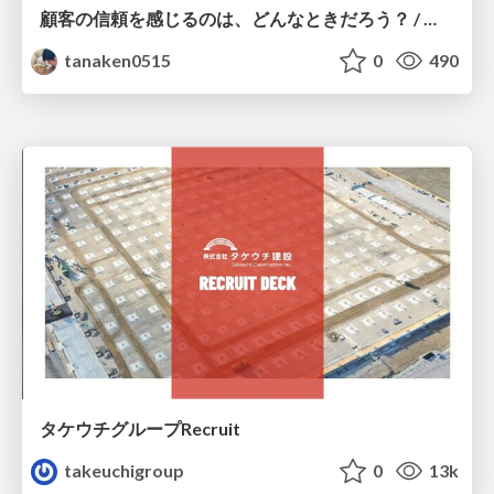
顧客の信頼を感じるのは、どんなときだろう？ / When do you feel a customer's trust?
tanaken0515
0
490
タケウチグループRecruit
takeuchigroup
0
13k