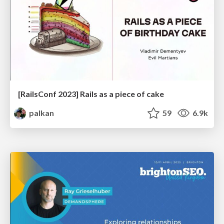
[RailsConf 2023] Rails as a piece of cake
palkan
59
6.9k