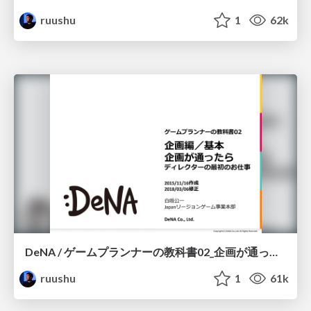
ruushu
1
62k
DeNA / ゲームプランナーの教科書02_企画が通ったら
ruushu
1
61k