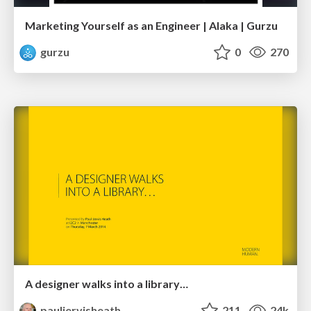
Marketing Yourself as an Engineer | Alaka | Gurzu
gurzu
0
270
A designer walks into a library…
pauljervisheath
211
24k