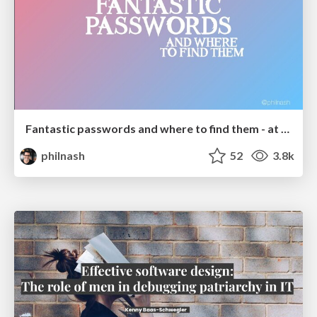
Fantastic passwords and where to find them - at NoRuKo
philnash
52
3.8k