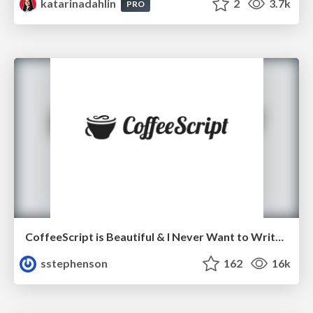
katarinadahlin
2
3.7k
PRO
CoffeeScript is Beautiful & I Never Want to Write Plain JavaScript Again
sstephenson
162
16k