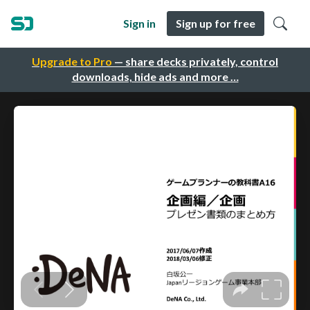
Sign in
Sign up for free
Upgrade to Pro
— share decks privately, control
downloads, hide ads and more …