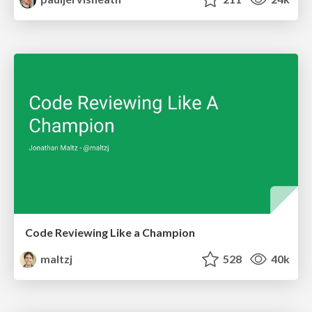
Code Reviewing Like a Champion
maltzj
528
40k