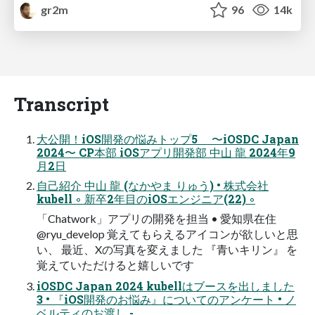
gr2m
96
14k
Transcript
大公開！iOS開発の悩みトップ5 〜iOSDC Japan
2024〜 CP本部 iOSアプリ開発部 中山 龍 2024年9
月2日
自己紹介 中山 龍 (なかやま りゅう) • 株式会社
kubell ◦ 新卒2年目のiOSエンジニア(22) ◦
「Chatwork」アプリの開発を担当 • 愛知県在住
@ryu_develop 覚えてもらえるアイコンが欲しいと思
い、 最近、Xの写真を変えました 『青いキリン』 を
覚えていただけると嬉しいです
iOSDC Japan 2024 kubellはブースを出しました
3 • 『iOS開発のお悩み』についてのアンケート • ノ
ベルティのお渡し -