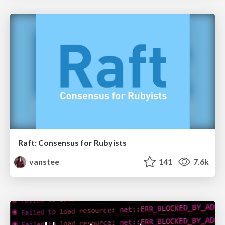
Raft: Consensus for Rubyists
vanstee
141
7.6k