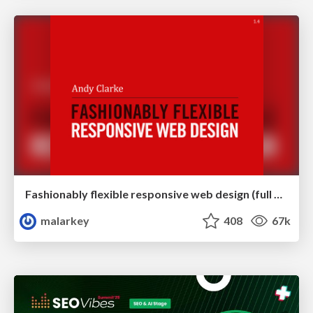
Fashionably flexible responsive web design (full day workshop)
malarkey
408
67k