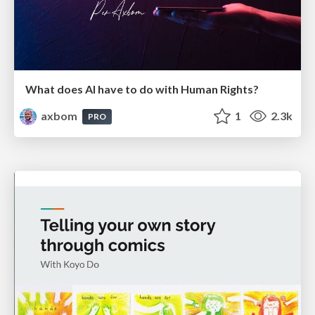
What does AI have to do with Human Rights?
axbom
1
2.3k
PRO