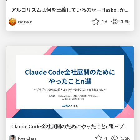
アルゴリズムは何を圧縮しているのか ─ Haskell から育った「圧縮代数」というメンタルモデル
naoya
16
3.8k
Claude Code全社展開のためにやったことn選～プラグイン302個・コミッター271人を支えるために～
kenchan
4
1.3k