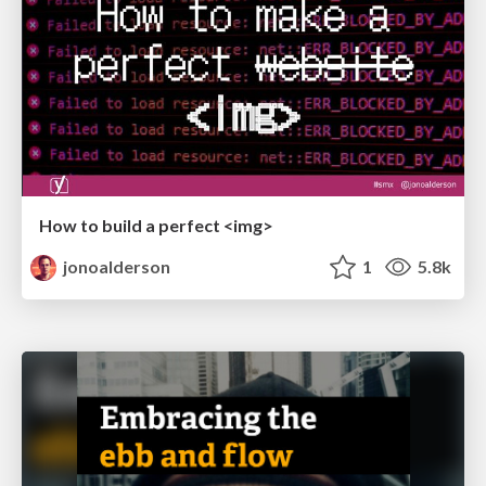
How to build a perfect <img>
jonoalderson
1
5.8k