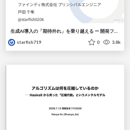
生成AI導入の「期待外れ」を乗り越える ー 開発フロー改革が目指す、真の組織変革
starfish719
0
3.8k