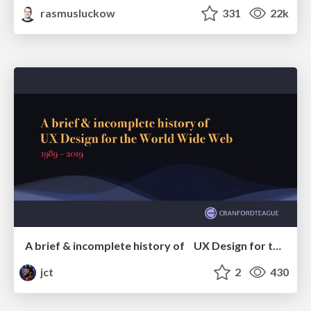
rasmusluckow
331
22k
A brief & incomplete history of UX Design for the World Wide Web: 1989–2019
jct
2
430