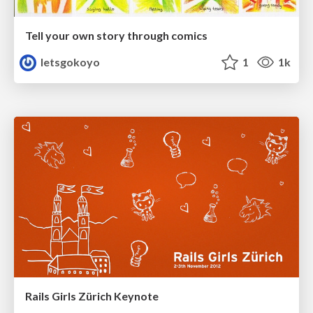
Tell your own story through comics
letsgokoyo
1
1k
Rails Girls Zürich Keynote