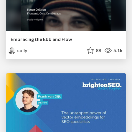
Embracing the Ebb and Flow
colly
88
5.1k