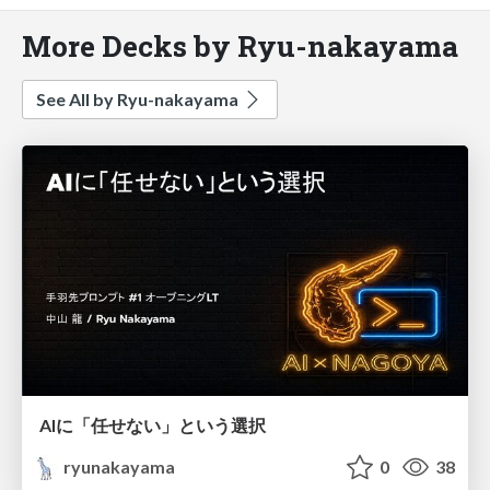
More Decks by Ryu-nakayama
See All by Ryu-nakayama
AIに「任せない」という選択
ryunakayama
0
38