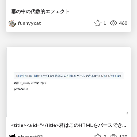
霧の中の代数的エフェクト
funnyycat
1
460
<title><a id="</title>君はこのHTMLをパースできるか"></a></title> #雑LT_study
pizzacat83
0
130