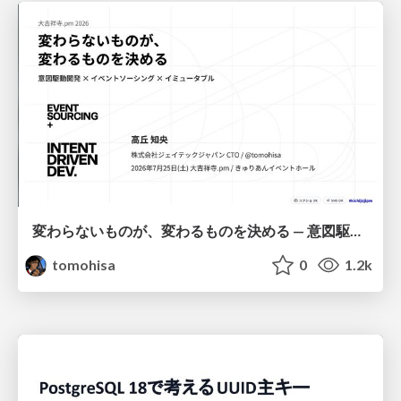
変わらないものが、変わるものを決める — 意図駆動開発 × イベントソーシング × イミュータブル | What Doesn't Change Decides What Can — IDD × Event Sourcing × Immutability
tomohisa
0
1.2k