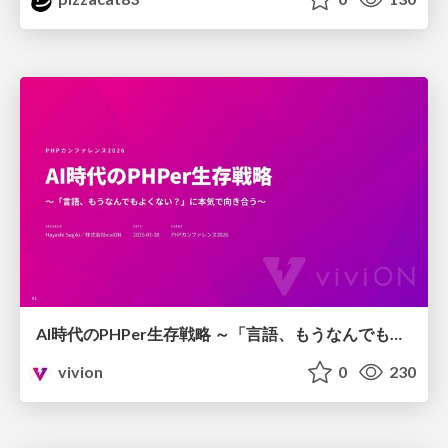
AI時代のPHPer生存戦略 ～「言語、もうなんでもよくない？」に本気で向き合う～
vivion
0
230