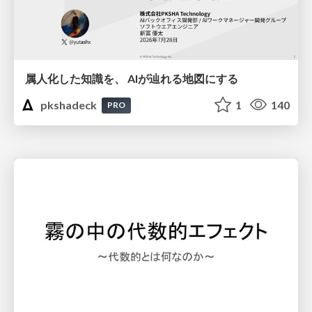
属人化した知識を、 AIが辿れる地図にする
pkshadeck
1
140
PRO