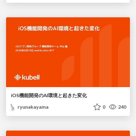
iOS機能開発のAI環境と起きた変化
ryunakayama
0
240