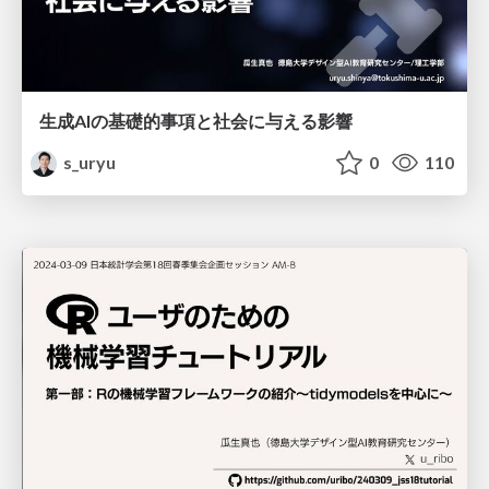
生成AIの基礎的事項と社会に与える影響
s_uryu
0
110