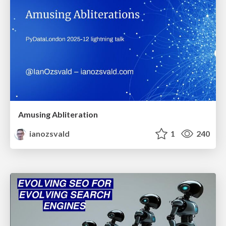
Amusing Abliteration
ianozsvald
1
240