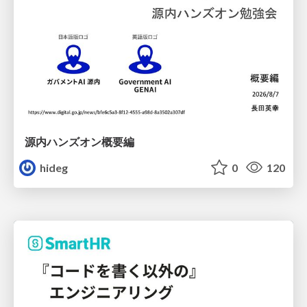
源内ハンズオン概要編
hideg
0
120