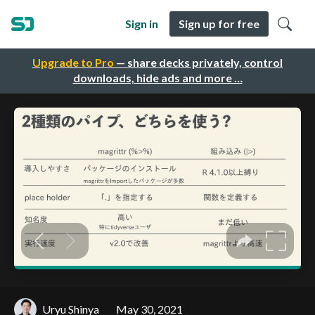
Sign in
Sign up for free
Upgrade to Pro
— share decks privately, control
downloads, hide ads and more …
Uryu Shinya
May 30, 2021