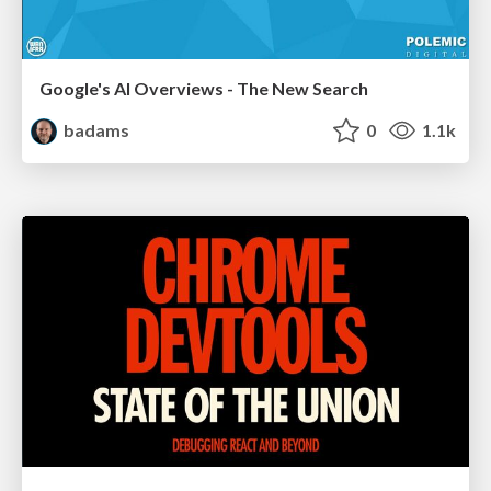
Google's AI Overviews - The New Search
badams
0
1.1k