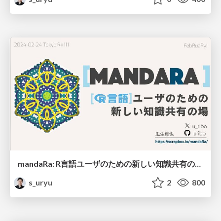
mandaRa: R言語ユーザのための新しい知識共有の場 / mandara_tokyor111
s_uryu
2
800