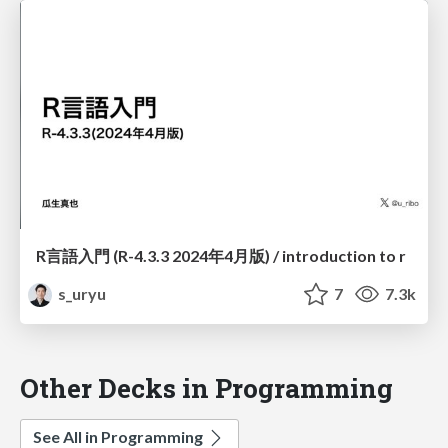
R言語入門 (R-4.3.3 2024年4月版) / introduction to r
s_uryu
7
7.3k
Other Decks in Programming
See All in Programming