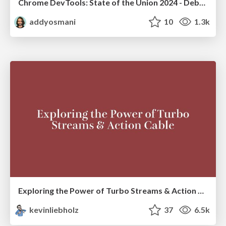
Chrome DevTools: State of the Union 2024 - Debugging React & Beyond
addyosmani
10
1.3k
Exploring the Power of Turbo Streams & Action Cable | RailsConf2023
kevinliebholz
37
6.5k