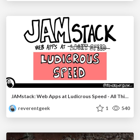
JAMstack: Web Apps at Ludicrous Speed - All Things Open 2022
reverentgeek
1
540