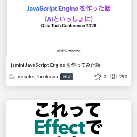
jsmini JavaScript Engine を作ってみた話
yosuke_furukawa
0
290
PRO