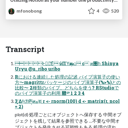
mfonobong
4
520
Transcript
Ͱಋೖ͞Εͨ ύΠϓԋࢉࢠ c ͷ঺հ Shinya
Uryu @u_ribo uribo
Rにおける連続した処理の記述 パイプ演算⼦の使い
⽅〜magrittrパッケージのパイプ演算⼦(%>%)との
⽐較〜 2種類のパイプ、どちらを使う? RStudioで
のパイプ演算⼦の利⽤ ಺༰ 1 2 3 4
3ʹ͓͚Δ࿈ଓͨ͠ॲཧͷهड़⁞ r <- rnorm(100) d <- matrix(r, ncol
= 2)
plot(d) 処理ごとにオブジェクトへ保存する 中間オブ
ジェクトを残して結果を参照できる …不要な中間オ
ブジェクトを発⽣させる可能性もある 処理の流れ