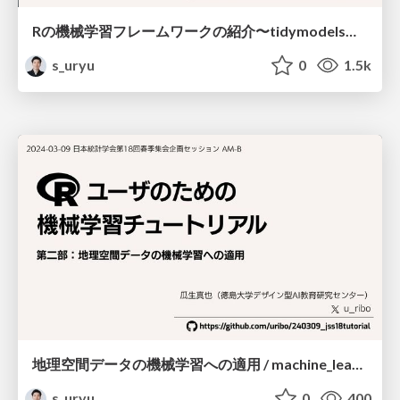
Rの機械学習フレームワークの紹介〜tidymodelsを中心に〜 / machine_learning_with_r2024
s_uryu
0
1.5k
地理空間データの機械学習への適用 / machine_learning_for_spatial_data
s_uryu
0
400