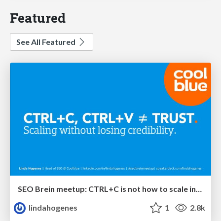
Featured
See All Featured
SEO Brein meetup: CTRL+C is not how to scale international SEO
lindahogenes
1
2.8k