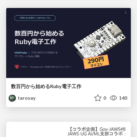
数百円から始めるRuby電子工作
tarosay
0
140