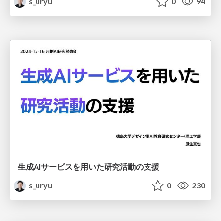
s_uryu
0
94
生成AIサービスを用いた研究活動の支援
s_uryu
0
230