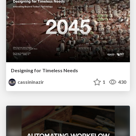
Designing for Timeless Needs
cassininazir
1
430