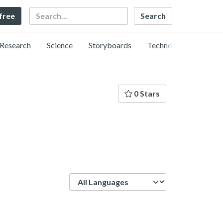
Search
 free
Research
Science
Storyboards
Technology
0 Stars
Language