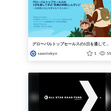
グローバルトップセールスの1日を通して学ぶ「営業の真髄」 #SaaSTokyo
saastokyo
1
55