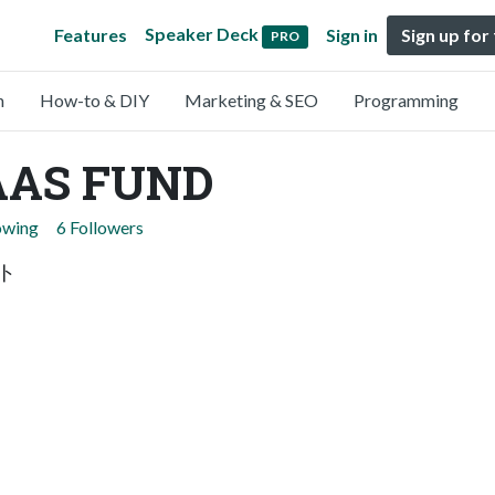
Speaker Deck
Features
Sign in
Sign up for
PRO
n
How-to & DIY
Marketing & SEO
Programming
AAS FUND
owing
6 Followers
ント