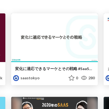
変化に適応できるマーケとその戦略 #SaaSTokyo
5k
saastokyo
0
280