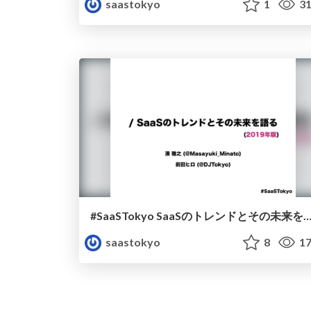
saastokyo
1
31
#SaaSTokyo SaaSのトレンドとその未来を語る by @Masayuki_Minato & @DJ
saastokyo
8
17