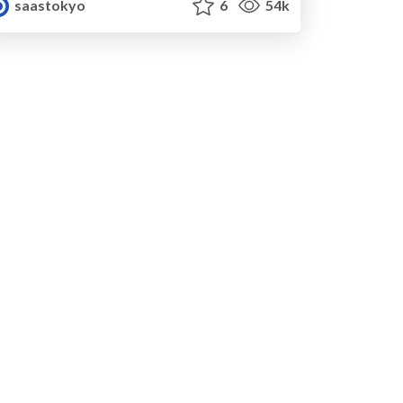
saastokyo
6
54k