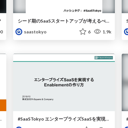
？
シード期のSaaSスタートアップが考えるべきこと
0
saastokyo
6
1.9k
- Money Forward
#SaaSTokyo エンタープライズSaaSを実現するEnablementの作り方 by @taka_r2company