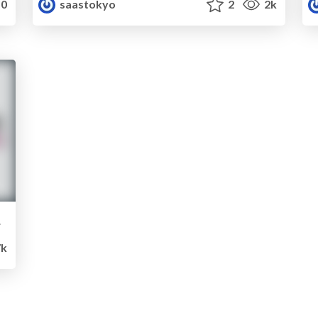
0
saastokyo
2
2k
Tokyo
k