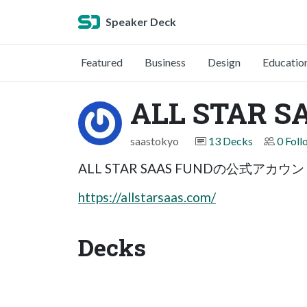
Speaker Deck
Featured
Business
Design
Educatio
ALL STAR S
saastokyo
13 Decks
0 Foll
ALL STAR SAAS FUNDの公式アカウ
https://allstarsaas.com/
Decks