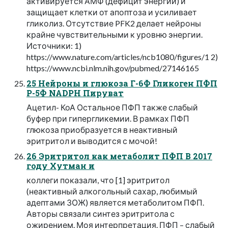
активируется АМФ (дефицит энергии) и
защищает клетки от апоптоза и усиливает
гликолиз. Отсутствие PFK2 делает нейроны
крайне чувствительными к уровню энергии.
Источники: 1)
https://www.nature.com/articles/ncb1080/figures/1 2)
https://www.ncbi.nlm.nih.gov/pubmed/27146165
25 Нейроны и глюкоза Г-6Ф Гликоген ПФП
Р-5Ф NADPH Пируват
Ацетил- КоА Остальное ПФП также слабый
буфер при гипергликемии. В рамках ПФП
глюкоза приобразуется в неактивный
эритритол и выводится с мочой!
26 Эритритол как метаболит ПФП В 2017
году Хутман и
коллеги показали, что [1] эритритол
(неактивный алкогольный сахар, любимый
адептами ЗОЖ) является метаболитом ПФП.
Авторы связали синтез эритритола с
ожирением. Моя интерпретация. ПФП – слабый