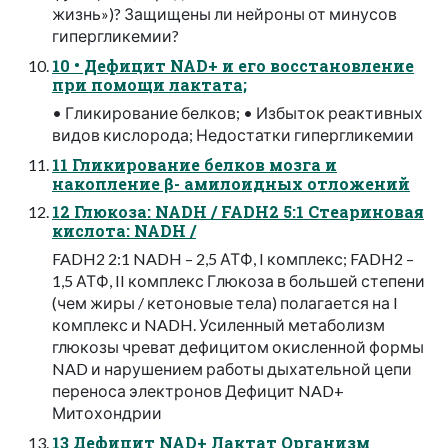
жизнь»)? Защищены ли нейроны от минусов
гипергликемии?
10 • Дефицит NAD+ и его восстановление
при помощи лактата;
• Гликирование белков; • Избыток реактивных
видов кислорода; Недостатки гипергликемии
11 Гликирование белков мозга и
накопление β- амилоидных отложений
12 Глюкоза: NADH / FADH2 5:1 Стеариновая
кислота: NADH /
FADH2 2:1 NADH – 2,5 АТФ, I комплекс; FADH2 –
1,5 АТФ, II комплекс Глюкоза в большей степени
(чем жиры / кетоновые тела) полагается на I
комплекс и NADH. Усиленный метаболизм
глюкозы чреват дефицитом окисленной формы
NAD и нарушением работы дыхательной цепи
переноса электронов Дефицит NAD+
Митохондрии
13 Дефицит NAD+ Лактат Организм