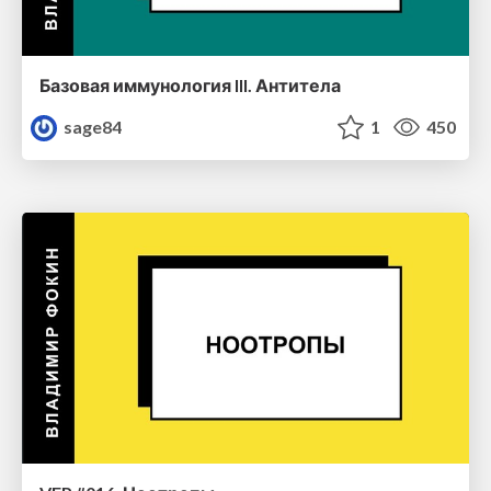
Базовая иммунология III. Антитела
sage84
1
450