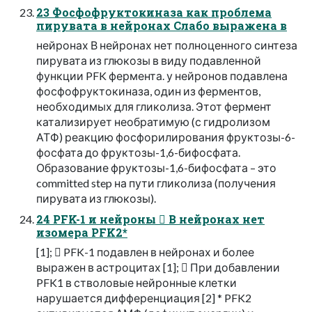
23 Фосфофруктокиназа как проблема
пирувата в нейронах Слабо выражена в
нейронах В нейронах нет полноценного синтеза
пирувата из глюкозы в виду подавленной
функции PFK фермента. у нейронов подавлена
фосфофруктокиназа, один из ферментов,
необходимых для гликолиза. Этот фермент
катализирует необратимую (с гидролизом
АТФ) реакцию фосфорилирования фруктозы-6-
фосфата до фруктозы-1,6-бифосфата.
Образование фруктозы-1,6-бифосфата – это
committed step на пути гликолиза (получения
пирувата из глюкозы).
24 PFK-1 и нейроны  В нейронах нет
изомера PFK2*
[1];  PFK-1 подавлен в нейронах и более
выражен в астроцитах [1];  При добавлении
PFK1 в стволовые нейронные клетки
нарушается дифференциация [2] * PFK2