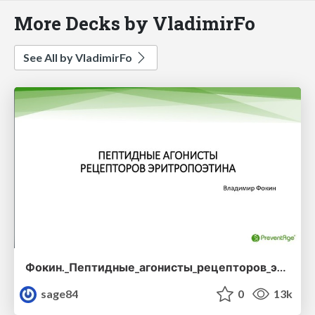
More Decks by VladimirFo
See All by VladimirFo
Фокин._Пептидные_агонисты_рецепторов_эритропоэтина.pdf
sage84
0
13k