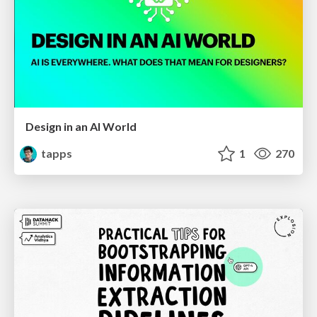
Design in an AI World
tapps
1
270