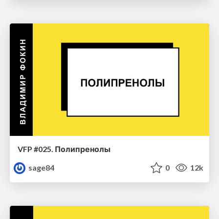
VFP #025. Полипренолы
sage84
0
12k