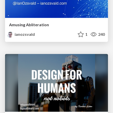
Amusing Abliteration
ianozsvald
1
240