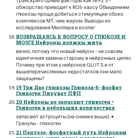
транскрипторные факторы как NrF2 3 –
обжорство приводит к ROS-хаосу Объедением
глюкозы проще добиться стимуляции обоих
комплексов МТ, чем жиром. Выводы из
исследования Мюллера и коллег
ВОЗВРАЩАЯСЬ К ВОПРОСУ О ГЛЮКОЗЕ И
МОЗГЕ Нейроны должны жить
вечно, потому что новый нейрон – не совсем
идентичная замена старому в нейронных цепях.
Почему при этом у нейронов GLUT3, и от
вышеперечисленных недостатков они мало
защищены?
19 Три Дао глюкозы Глюкоза-6- фосфат
Гликоген Пируват ПФП
20 Нейроны не запасают гликоген •
Гликоген в небольших количествах
запасают астроциты (на снимке выше). •
Гранулы - гликоген
21 Пентозо- фосфатный путь Нейронам