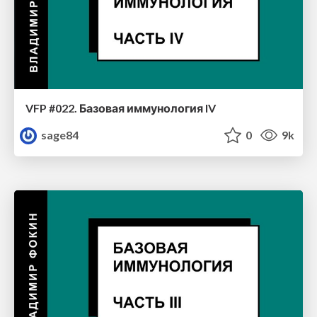
VFP #022. Базовая иммунология IV
sage84
0
9k