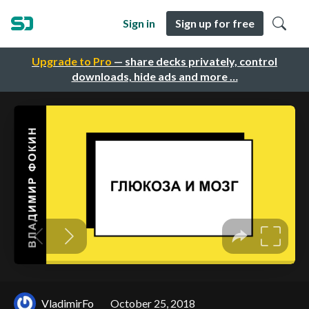
Sign in
Sign up for free
Upgrade to Pro
— share decks privately, control
downloads, hide ads and more …
VladimirFo
October 25, 2018