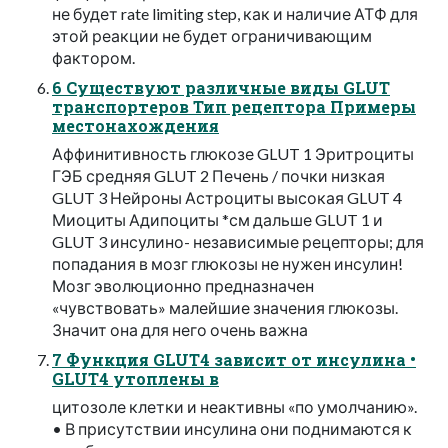
не будет rate limiting step, как и наличие АТФ для
этой реакции не будет ограничивающим
фактором.
6 Существуют различные виды GLUT
транспортеров Тип рецептора Примеры
местонахождения
Аффинитивность глюкозе GLUT 1 Эритроциты
ГЭБ средняя GLUT 2 Печень / почки низкая
GLUT 3 Нейроны Астроциты высокая GLUT 4
Миоциты Адипоциты *см дальше GLUT 1 и
GLUT 3 инсулино- независимые рецепторы; для
попадания в мозг глюкозы не нужен инсулин!
Мозг эволюционно предназначен
«чувствовать» малейшие значения глюкозы.
Значит она для него очень важна
7 Функция GLUT4 зависит от инсулина •
GLUT4 утоплены в
цитозоле клетки и неактивны «по умолчанию».
• В присутствии инсулина они поднимаются к