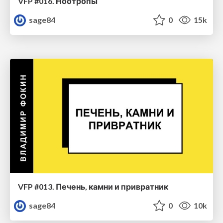
VFP #016. Ноотропы
sage84
0
15k
VFP #013. Печень, камни и привратник
sage84
0
10k