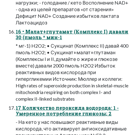
нагрузки; - голодание / кето Восполнение NAD+
- одна из целей препаратов «от старения»
Дефицит NAD+ Создание избытков лактата
Лактоацидоз
16 • Малат+глутамат (Комплекс I) давали
30 (пмоль * мин-1
* мг-1) H2O2; • Сукцинат (Комплекс II) давай 400
пмоль H2O2; • Сукцинат+малат+глутаман
(Комплексы I и II, думайте о жире и глюкозе
вместе) давали 2000 пмоль H2O2 Избыток
реактивных видов кислорода при
гипергликемии Источник: Мюллер и коллеги:
High rates of superoxide production in skeletal-muscle
mitochondria respiring on both complex I- and
complex II-linked substrates
17 Количество пероксида водорода: 1 -
Умеренное потребление глюкозы; 2
- На кето у нас повышают реактивные виды
кислорода, что активирует антиоксидативные