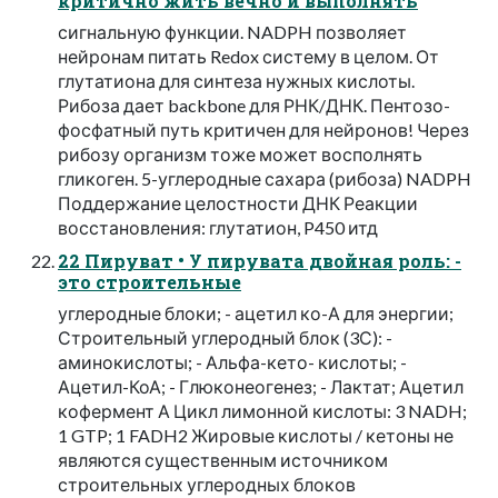
критично жить вечно и выполнять
сигнальную функции. NADPH позволяет
нейронам питать Redox систему в целом. От
глутатиона для синтеза нужных кислоты.
Рибоза дает backbone для РНК/ДНК. Пентозо-
фосфатный путь критичен для нейронов! Через
рибозу организм тоже может восполнять
гликоген. 5-углеродные сахара (рибоза) NADPH
Поддержание целостности ДНК Реакции
восстановления: глутатион, P450 итд
22 Пируват • У пирувата двойная роль: -
это строительные
углеродные блоки; - ацетил ко-А для энергии;
Строительный углеродный блок (3С): -
аминокислоты; - Альфа-кето- кислоты; -
Ацетил-КоА; - Глюконеогенез; - Лактат; Ацетил
кофермент А Цикл лимонной кислоты: 3 NADH;
1 GTP; 1 FADH2 Жировые кислоты / кетоны не
являются существенным источником
строительных углеродных блоков