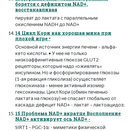
борется с дефицитом NAD+,
восстанавливая
пируват до лактата с параллельным
окислением NADH до NAD+
14 Цикл Кори как хорошая мина при
плохой игре •
Основной источник энергии печени – альфа-
кето кислоты. • У нее не только
низкоаффинитивные глюкозе GLUT2
рецепторы, которые надо «оживлять»
инсулином. Но и фосфорилирование глюкозы
(1-ая реакция гликолиза) осуществляет
глюкокиназа – менее активный изомер
гексокиназы. Цикл Кори (обмен печенью
лактата на глюкозу) не спасает глобально от
каскада: дефицит NAD+ - лактат – лактоацидоз;
15 Проблема NAD+ вкратце Восполнение
NAD+ активирует ось NAD+ -
SIRT1 – PGC-1α: - миметики физической