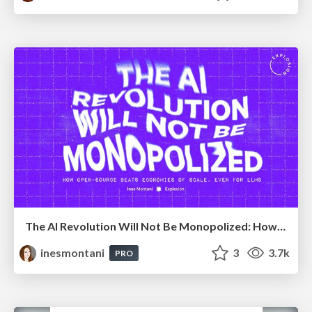
The AI Revolution Will Not Be Monopolized: How open-source beats economies of scale, even for LLMs
inesmontani
3
3.7k
PRO