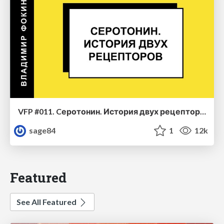
VFP #011. Cеротонин. История двух рецепторов
sage84
1
12k
Featured
See All Featured