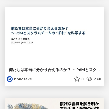
俺たちは本当に分かり合えるのか？ ～ PdMとスクラムチームの “ずれ” を科学する
bonotake
3
2.6k