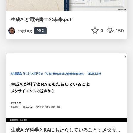
生成AIと司法書士の未来.pdf
tagtag
0
150
PRO
生成AIが科学とRAにもたらしていること：メタサイエンスの視点から