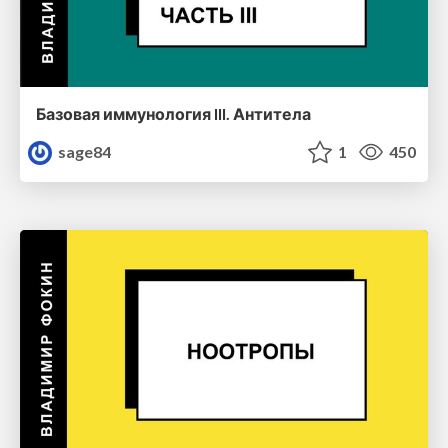
Базовая иммунология III. Антитела
sage84
1
450