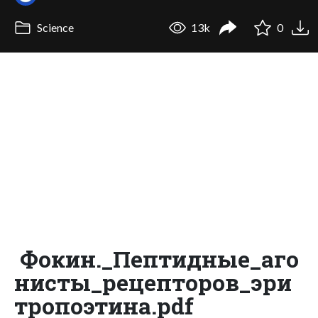
Science
13k
0
Фокин._Пептидные_аго
нисты_рецепторов_эри
тропоэтина.pdf