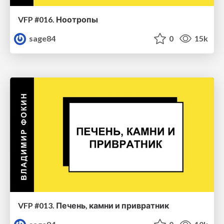
VFP #016. Ноотропы
sage84
0
15k
VFP #013. Печень, камни и привратник