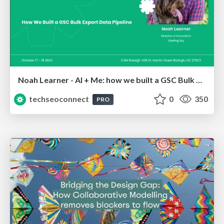
Noah Learner - AI + Me: how we built a GSC Bulk Export data pipeline
techseoconnect
0
350
PRO