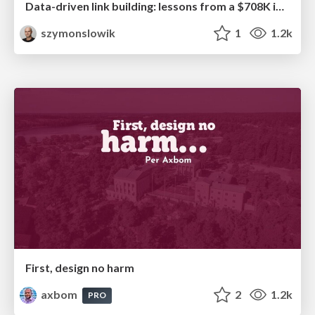
Data-driven link building: lessons from a $708K investment (BrightonSEO talk)
szymonslowik
1
1.2k
First, design no harm
axbom
2
1.2k
PRO