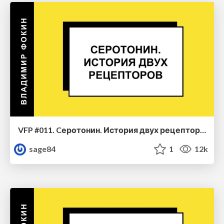
VFP #011. Cеротонин. История двух рецепторов
sage84
1
12k