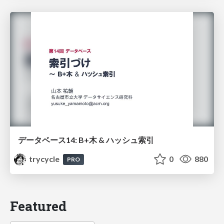
データベース14: B+木 & ハッシュ索引
trycycle
0
880
PRO
Featured