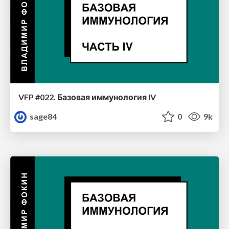
VFP #022. Базовая иммунология IV
sage84
0
9k