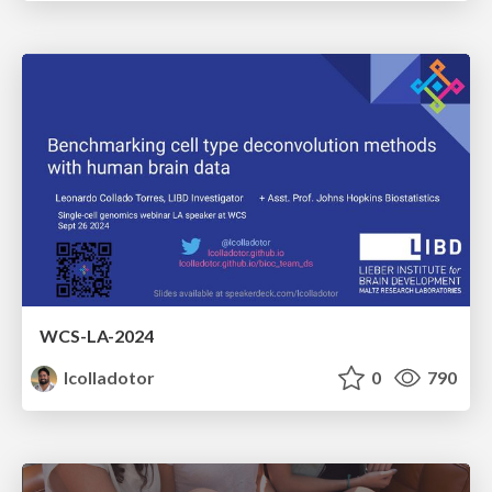
WCS-LA-2024
lcolladotor
0
790