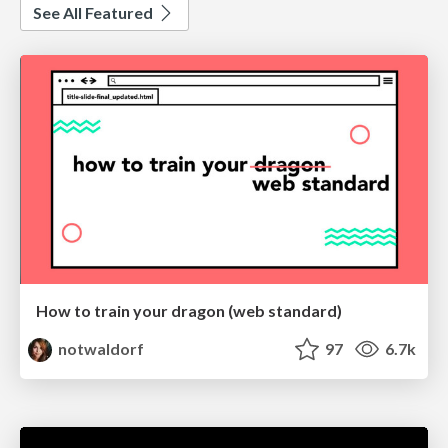
See All Featured
How to train your dragon (web standard)
notwaldorf
97
6.7k