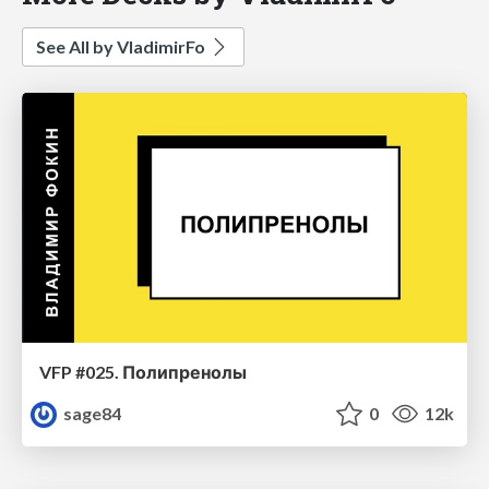
See All by VladimirFo
VFP #025. Полипренолы
sage84
0
12k