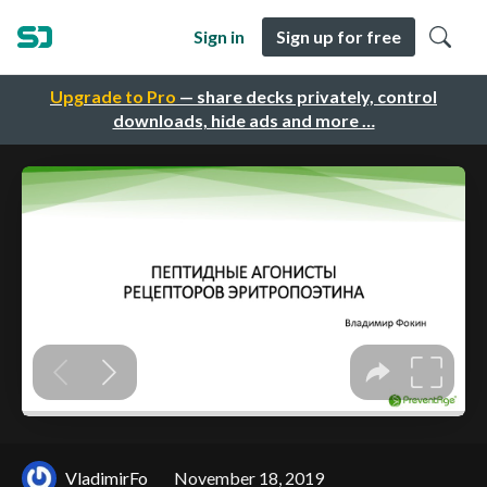
Sign in
Sign up for free
Upgrade to Pro
— share decks privately, control
downloads, hide ads and more …
VladimirFo
November 18, 2019