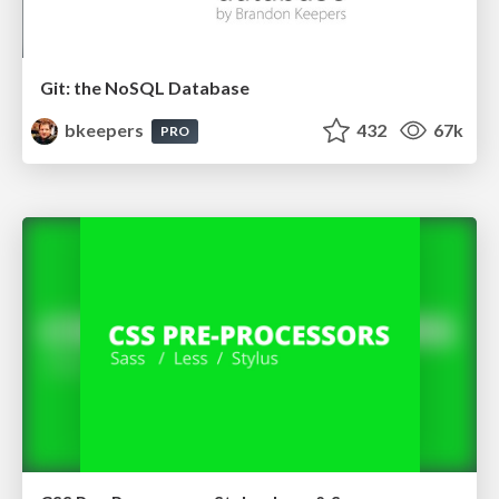
Git: the NoSQL Database
bkeepers
432
67k
PRO