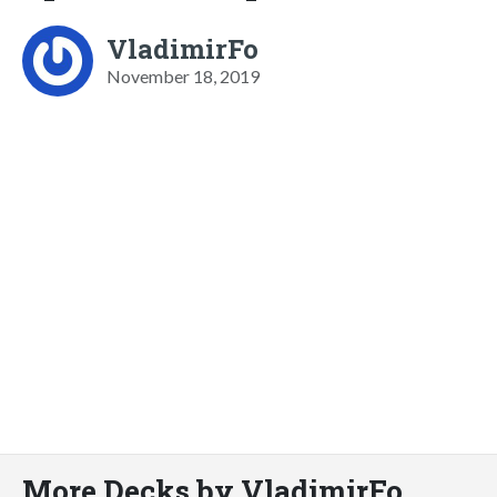
VladimirFo
November 18, 2019
More Decks by VladimirFo