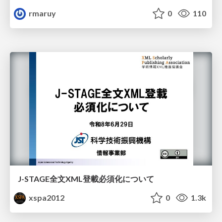
rmaruy
0
110
J-STAGE全文XML登載必須化について
xspa2012
0
1.3k