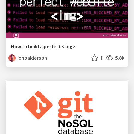
How to build a perfect <img>
jonoalderson
1
5.8k