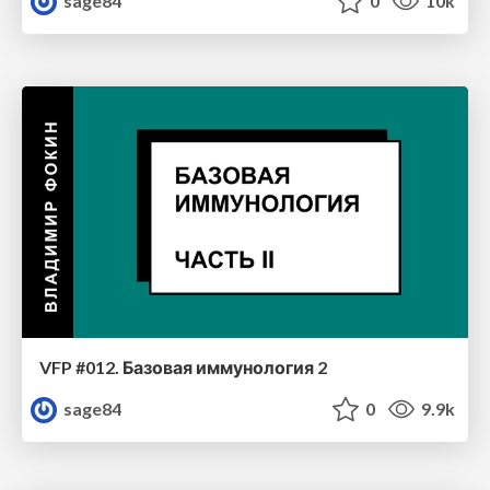
sage84
0
10k
VFP #012. Базовая иммунология 2
sage84
0
9.9k