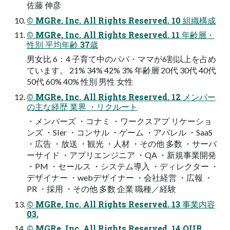
佐藤 伸彦
© MGRe, Inc. All Rights Reserved. 10 組織構成
© MGRe, Inc. All Rights Reserved. 11 年齢層・
性別 平均年齢 37歳
男⼥⽐ 6：4 ⼦育て中のパパ・ママが6割以上を占め
ています。 21% 34% 42% 3% 年齢層 20代 30代 40代
50代 60% 40% 性別 男性 ⼥性
© MGRe, Inc. All Rights Reserved. 12 メンバー
の主な経歴 業界 ・リクルート
・メンバーズ ・コナミ ・ワークスアプ リケーショ
ンズ ・SIer ・コンサル ・ゲーム ・アパレル ・SaaS
・広告 ・放送 ・観光 ・⼈材 ・その他 多数 ・サーバ
ーサイド ・アプリエンジニア ・QA ・新規事業開発
・PM ・セールス ・システム導⼊ ・ディレクター ・
デザイナー ・webデザイナー ・会社経営 ・広報 ・
PR ・採⽤ ・その他 多数 企業 職種／経験
© MGRe, Inc. All Rights Reserved. 13 事業内容
03.
© MGRe, Inc. All Rights Reserved. 14 OUR