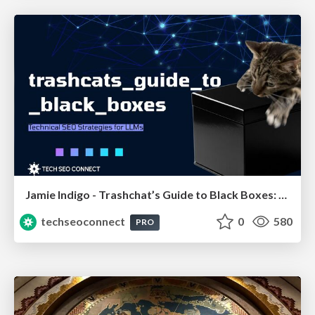
Jamie Indigo - Trashchat’s Guide to Black Boxes: Technical SEO Tactics for LLMs
techseoconnect
0
580
PRO