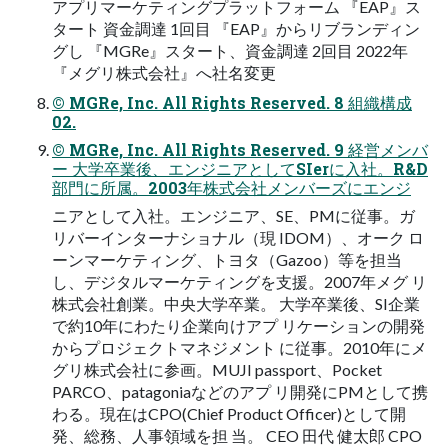
アプリマーケティングプラットフォーム 『EAP』ス
タート 資⾦調達 1回⽬ 『EAP』からリブランディン
グし 『MGRe』スタート、資⾦調達 2回⽬ 2022年
『メグリ株式会社』へ社名変更
© MGRe, Inc. All Rights Reserved. 8 組織構成
02.
© MGRe, Inc. All Rights Reserved. 9 経営メンバ
ー ⼤学卒業後、エンジニアとしてSIerに⼊社。R&D
部⾨に所属。2003年株式会社メンバーズにエンジ
ニアとして⼊社。エンジニア、SE、PMに従事。ガ
リバーインターナショナル（現 IDOM）、オーク ロ
ーンマーケティング、トヨタ（Gazoo）等を担当
し、デジタルマーケティングを⽀援。2007年メグ リ
株式会社創業。中央⼤学卒業。 ⼤学卒業後、SI企業
で約10年にわたり企業向けアプ リケーションの開発
からプロジェクトマネジメント に従事。2010年にメ
グリ株式会社に参画。MUJI passport、Pocket
PARCO、patagoniaなどのアプ リ開発にPMとして携
わる。現在はCPO(Chief Product Officer)として開
発、総務、⼈事領域を担 当。 CEO ⽥代 健太郎 CPO