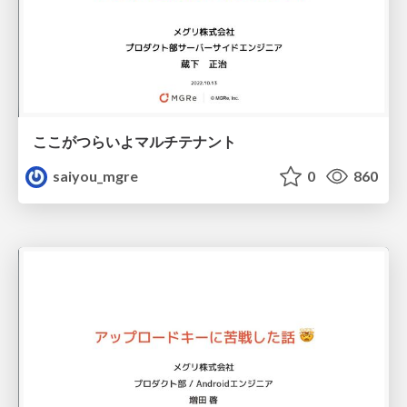
ここがつらいよマルチテナント
saiyou_mgre
0
860