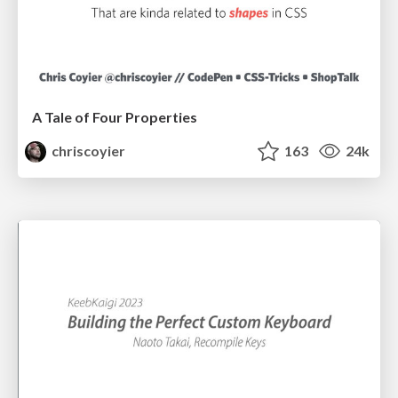
A Tale of Four Properties
chriscoyier
163
24k