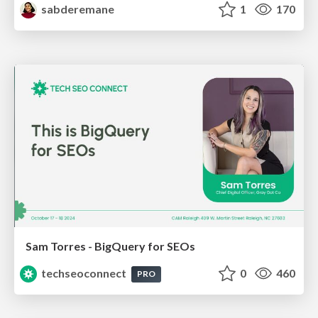
sabderemane
1
170
Sam Torres - BigQuery for SEOs
techseoconnect
0
460
PRO