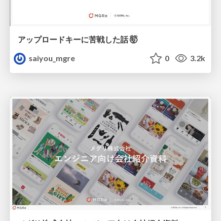
アップロードキーに苦戦した話 🤯
saiyou_mgre
0
3.2k