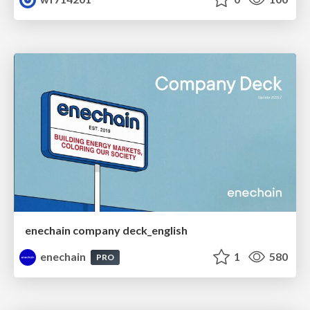
enechain company deck_english
enechain
1
580
PRO