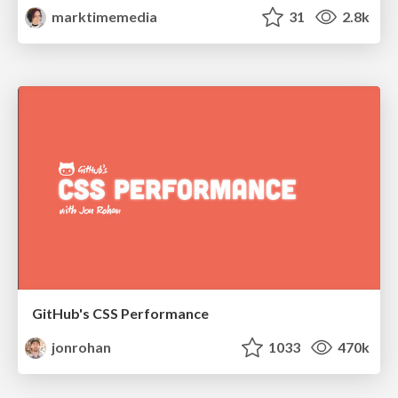
marktimemedia
31
2.8k
GitHub's CSS Performance
jonrohan
1033
470k