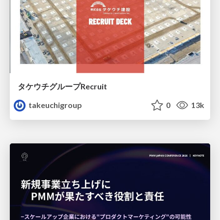
タケウチグループRecruit
takeuchigroup
0
13k