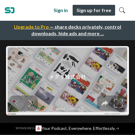
Sign in
Sign up for free
Upgrade to Pro
— share decks privately, control
downloads, hide ads and more …
·
Your Podcast. Everywhere. Effortlessly.
→
SPONSORED