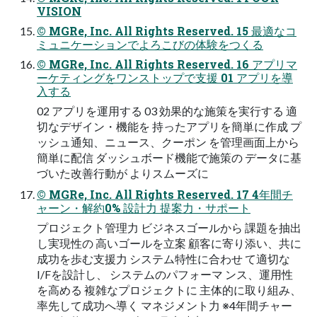
VISION
© MGRe, Inc. All Rights Reserved. 15 最適なコ
ミュニケーションでよろこびの体験をつくる
© MGRe, Inc. All Rights Reserved. 16 アプリマ
ーケティングをワンストップで⽀援 01 アプリを導
⼊する
02 アプリを運⽤する 03 効果的な施策を実⾏する 適
切なデザイン・機能を 持ったアプリを簡単に作成 プ
ッシュ通知、ニュース、クーポン を管理画⾯上から
簡単に配信 ダッシュボード機能で施策の データに基
づいた改善⾏動が よりスムーズに
© MGRe, Inc. All Rights Reserved. 17 4年間チ
ャーン・解約0% 設計⼒ 提案⼒・サポート
プロジェクト管理⼒ ビジネスゴールから 課題を抽出
し実現性の ⾼いゴールを⽴案 顧客に寄り添い、共に
成功を歩む⽀援⼒ システム特性に合わせ て適切な
I/Fを設計し、 システムのパフォーマ ンス、運⽤性
を⾼める 複雑なプロジェクトに 主体的に取り組み、
率先して成功へ導く マネジメント⼒ ※4年間チャー