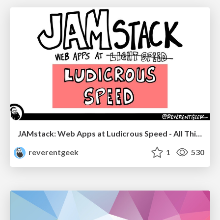
JAMstack: Web Apps at Ludicrous Speed - All Things Open 2022
reverentgeek
1
530