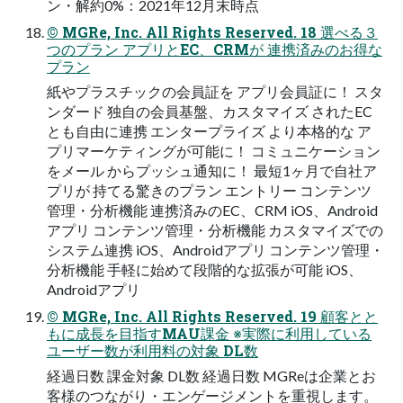
ン・解約0%：2021年12⽉末時点
© MGRe, Inc. All Rights Reserved. 18 選べる３
つのプラン アプリとEC、CRMが 連携済みのお得な
プラン
紙やプラスチックの会員証を アプリ会員証に！ スタ
ンダード 独⾃の会員基盤、カスタマイズ されたEC
とも⾃由に連携 エンタープライズ より本格的な ア
プリマーケティングが可能に！ コミュニケーション
をメール からプッシュ通知に！ 最短1ヶ⽉で⾃社ア
プリが 持てる驚きのプラン エントリー コンテンツ
管理・分析機能 連携済みのEC、CRM iOS、Android
アプリ コンテンツ管理・分析機能 カスタマイズでの
システム連携 iOS、Androidアプリ コンテンツ管理・
分析機能 ⼿軽に始めて段階的な拡張が可能 iOS、
Androidアプリ
© MGRe, Inc. All Rights Reserved. 19 顧客とと
もに成⻑を⽬指すMAU課⾦ ※実際に利⽤している
ユーザー数が利⽤料の対象 DL数
経過⽇数 課⾦対象 DL数 経過⽇数 MGReは企業とお
客様のつながり・エンゲージメントを重視します。