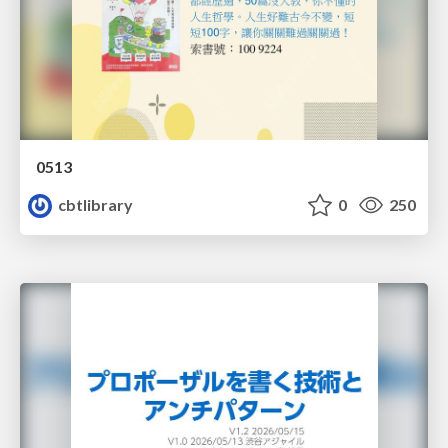
0513
cbtlibrary
0
250