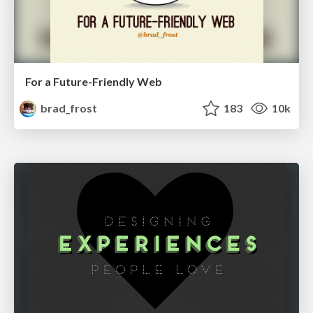
For a Future-Friendly Web
brad_frost
183
10k