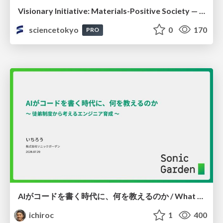
Visionary Initiative: Materials-Positive Society — Evolving “Things,” empowering a positive society | Science Tokyo
sciencetokyo
0
170
PRO
AIがコードを書く時代に、何を教えるのか / What Should We Teach in the Age of AI-Generated Code?
ichiroc
1
400