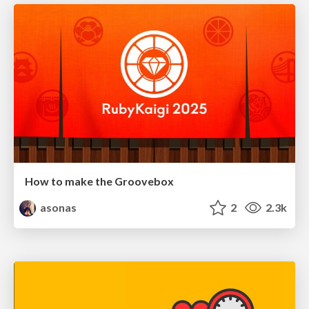
How to make the Groovebox
asonas
2
2.3k