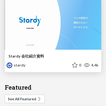
Stardy 会社紹介資料
stardy
0
4.4k
Featured
See All Featured