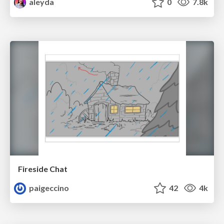
aleyda
0
7.8k
Fireside Chat
paigeccino
42
4k