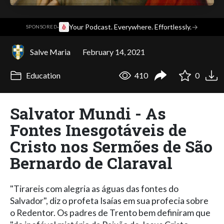
·
Your Podcast. Everywhere. Effortlessly.
→
SPONSORED
Salve Maria
February 14, 2021
Education
410
0
Salvator Mundi - As
Fontes Inesgotáveis de
Cristo nos Sermões de São
Bernardo de Claraval
"Tirareis com alegria as águas das fontes do
Salvador", diz o profeta Isaías em sua profecia sobre
o Redentor. Os padres de Trento bem definiram que