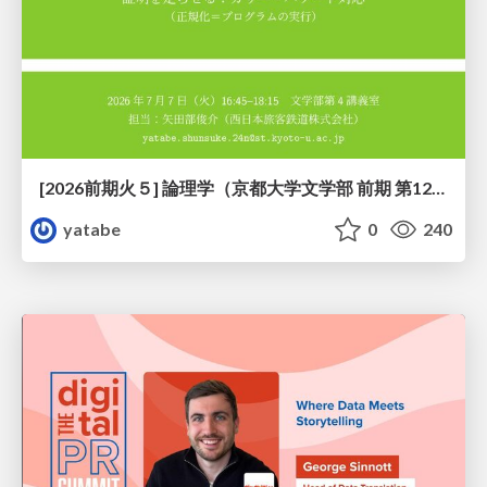
[2026前期火５] 論理学（京都大学文学部 前期 第12回）「証明を走らせる：カリー・ハワード対応」
yatabe
0
240