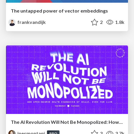
The untapped power of vector embeddings
frankvandijk
2
1.8k
The AI Revolution Will Not Be Monopolized: How open-source beats economies of scale, even for LLMs
inesmontani
3
3.7k
PRO