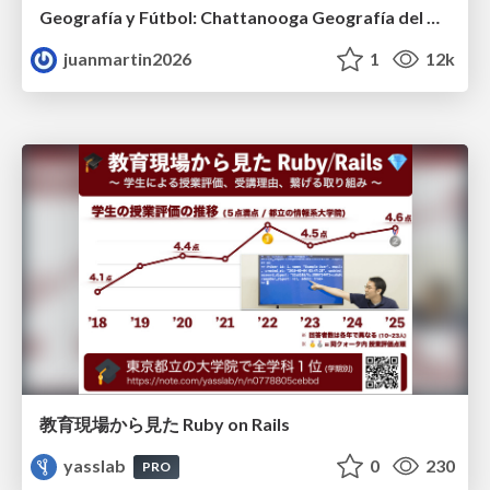
Geografía y Fútbol: Chattanooga Geografía del Búnker de La Roja.
juanmartin2026
1
12k
教育現場から見た Ruby on Rails
yasslab
0
230
PRO