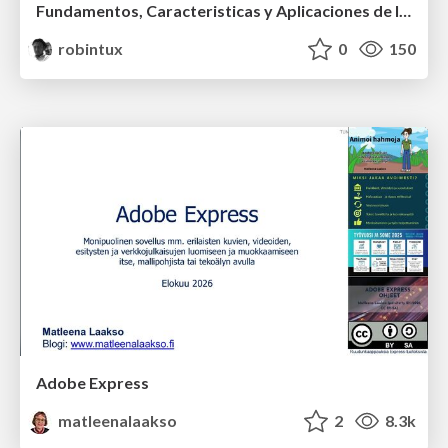
Fundamentos, Caracteristicas y Aplicaciones de los Modulos NumPy , Matplotlib y Pandas
robintux
0
150
Adobe Express
matleenalaakso
2
8.3k