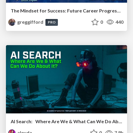
The Mindset for Success: Future Career Progression
greggifford
0
440
PRO
AI Search: Where Are We & What Can We Do About It?
aleyda
0
7.8k