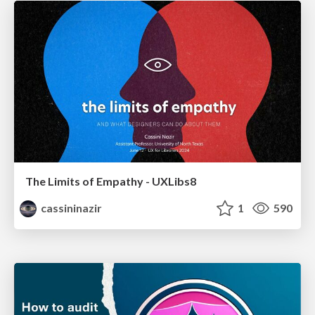
The Limits of Empathy - UXLibs8
cassininazir
1
590