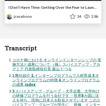
I Don’t Have Time: Getting Over the Fear to Launch Your Podcast
jcasabona
34
2.8k
Transcript
コロナ禍における オンラインインターンシップの 実
施⽅法と成果について （株）スパイスアップ・アカ
デミア 代表取締役社⻑ 森⼭ たつを
1.弊社紹介 2.インターンプログラムで⼈材育成 3.オ
ンラインプログラムの特徴 4.オンラインプログラム
の成果 index
3 スパイスアップ・グループ ・⼤⼿企業、⼤学向け
の研修プログラムを⾏う会社です ・世界8カ国に法
⼈を持ち、現地に⽇本⼈を駐在させています このス
パイスアップ・グループが学⽣に、 研修、インター