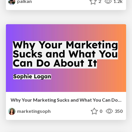
palkan
2
1.2k
Why Your Marketing Sucks and What You Can Do About It - Sophie Logan
marketingsoph
0
350