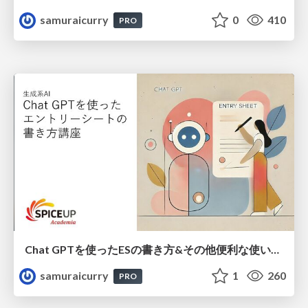
samuraicurry
0
410
PRO
Chat GPTを使ったESの書き方&その他便利な使い方講座
samuraicurry
1
260
PRO