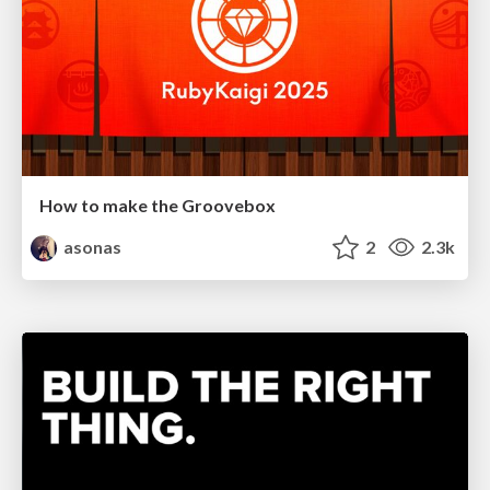
How to make the Groovebox
asonas
2
2.3k