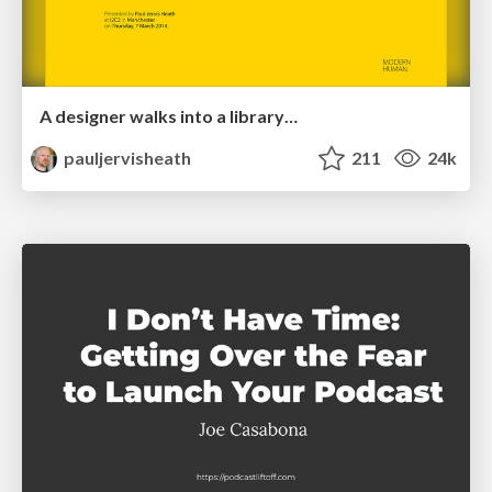
A designer walks into a library…
pauljervisheath
211
24k