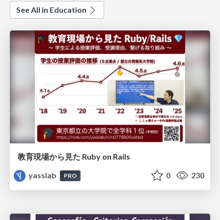
See All in Education
教育現場から見た Ruby on Rails
yasslab
0
230
PRO