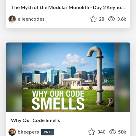
The Myth of the Modular Monolith - Day 2 Keynote - Rails World 2024
eileencodes
28
3.6k
Why Our Code Smells
bkeepers
340
58k
PRO