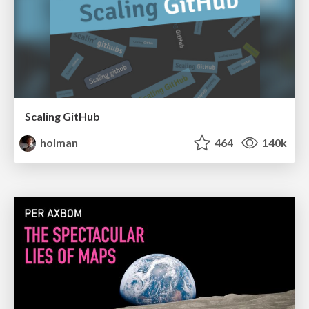
Scaling GitHub
holman
464
140k