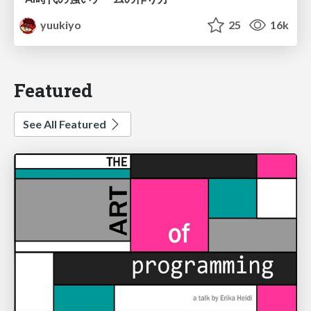
yuukiyo
25
16k
Featured
See All Featured