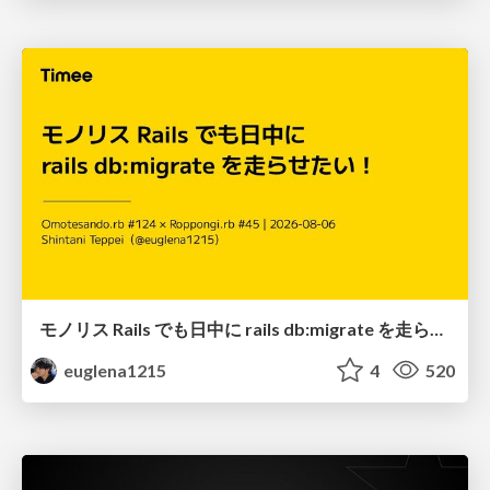
モノリス Rails でも日中に rails db:migrate を走らせたい！ / Daytime rails db:migrate on Monolithic Rails!
euglena1215
4
520