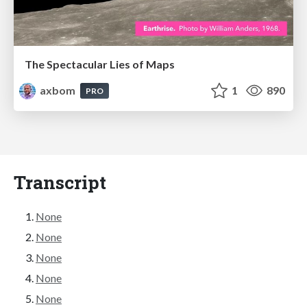
The Spectacular Lies of Maps
axbom
1
890
PRO
Transcript
None
None
None
None
None