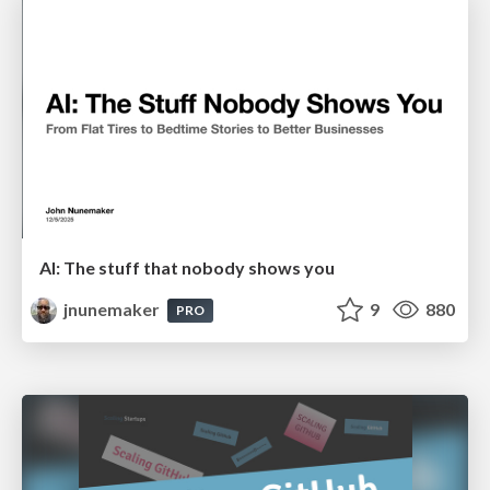
AI: The stuff that nobody shows you
jnunemaker
9
880
PRO