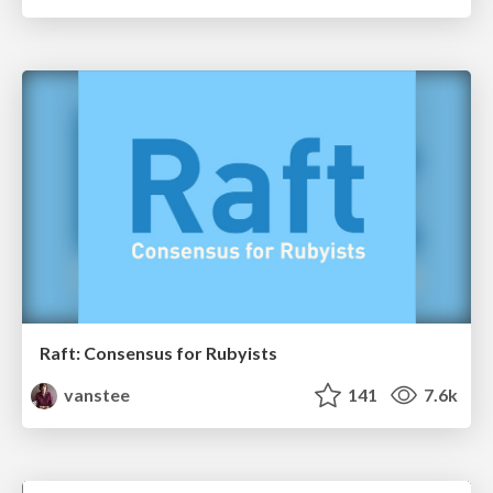
Raft: Consensus for Rubyists
vanstee
141
7.6k