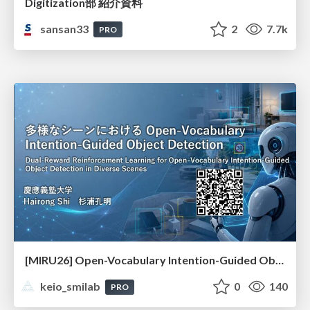
Digitization部 紹介資料
sansan33
2
7.7k
PRO
[MIRU26] Open-Vocabulary Intention-Guided Object Detection in Diverse Scenes
keio_smilab
0
140
PRO