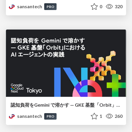
sansantech
0
320
PRO
認知負荷をGemini で溶かす — GKE 基盤「Orbit」における AI エージェントの実践
sansantech
1
260
PRO