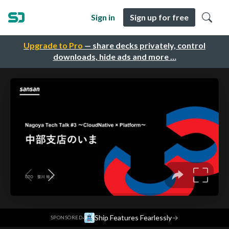
Sign in
Sign up for free
Upgrade to Pro
— share decks privately, control
downloads, hide ads and more …
·
Ship Features Fearlessly
→
SPONSORED