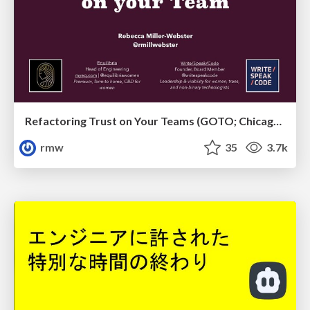
Refactoring Trust on Your Teams (GOTO; Chicago 2020)
rmw
35
3.7k