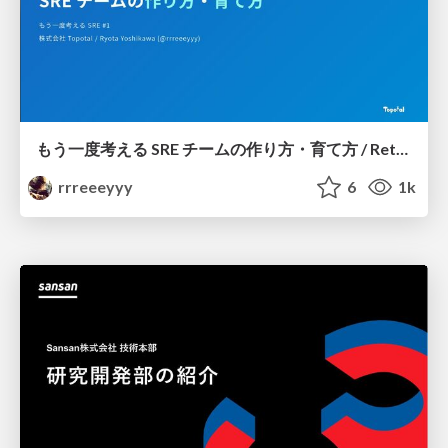
もう一度考える SRE チームの作り方・育て方 / Rethinking SRE #1: Building and Growing SRE Teams
rrreeeyyy
6
1k