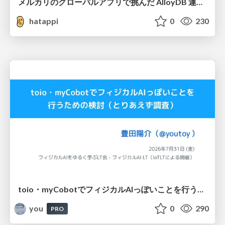
メルカリのグローバルアプリで挑んだ AlloyDB 運用と課題解決の実践記
hatappi
0
230
toio・myCobotでフィジカルAIっぽいことを行うための検討（とりあえず調査） / フィジカルAI LT（IoTLTによる開催）
you
0
290
PRO