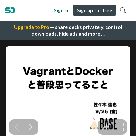
Sign in
Sign up for free
Upgrade to Pro
— share decks privately, control
downloads, hide ads and more …