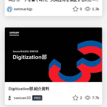
netmarkjp
0
1.3k
Digitization部 紹介資料
sansan33
2
7.7k
PRO