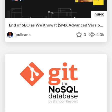
End of SEO as We Know It (SMX Advanced Version)
ipullrank
3
4.3k