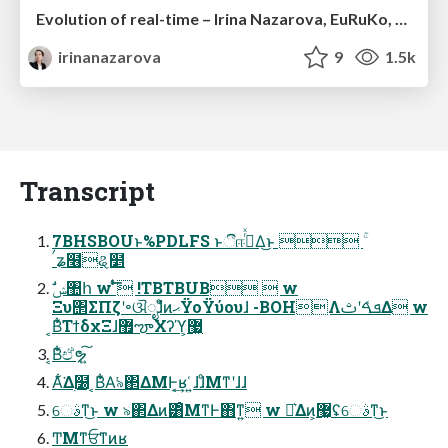
Evolution of real-time – Irina Nazarova, EuRuKo, 2024
irinanazarova
9
1.5k
Transcript
7BHSBOUͱ%PDLFS ͱීஈࢥͬͯΔ͜ͱ  ۚ
ࠤʑ໦ୡ໵
Ξυ΢ΣΠζʹ৽ଔೖࣾɺͦͷޙΫοΫύουɺ -BOHΛܦͯࠓʹࢸΔ w
͔Β͋͛ΤϯδχΞɺ޿ౡΧʔϓ͕޷͖
͔Β͋͛ඒຯ͍͠
Α͋͘Δ࣭໰ ͔Β͋͛Α͘৯΂ΔΜͰ͔͢ʁ ͍͑ɺɺͦΜͳʹɺɺ
େࣄͳ͜ͱ w ৯΂Δͷ͸ͦΜͳͰ΋ͳ͍ w ༲͛Δͷ͕޷͖ʢେࣄͳ͜ͱ
ͲΜͳਓͳͷʁ