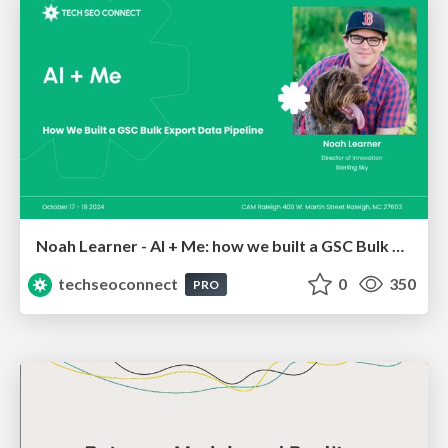
Noah Learner - AI + Me: how we built a GSC Bulk Export data pipeline
techseoconnect
0
350
PRO