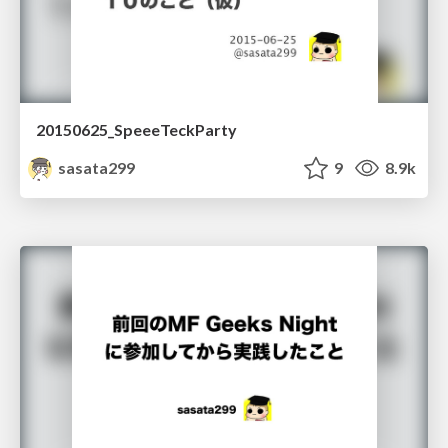
20150625_SpeeeTeckParty
sasata299
9
8.9k