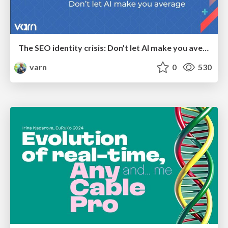
The SEO identity crisis: Don't let AI make you average
varn
0
530