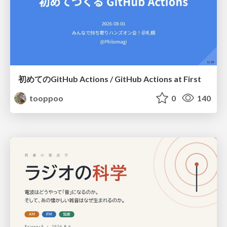
初めてのGitHub Actions / GitHub Actions at First
tooppoo
0
140