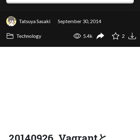
Tatsuya Sasaki
September 30, 2014
Technology
5.4k
2
20140926_Vagrantと