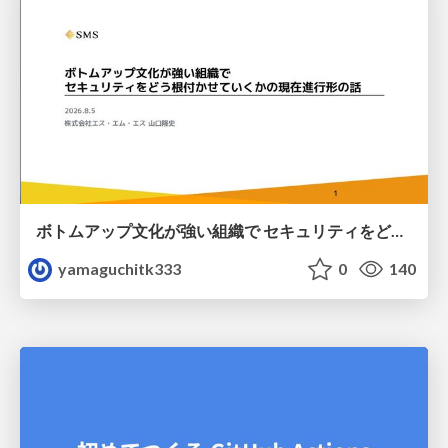
ボトムアップ文化が強い組織で セキュリティをどう根付かせていくかの現在進行形の話 / Making Security Stick in a Bottom-Up Organization
yamaguchitk333
0
140