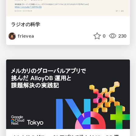
ラジオの科学
frievea
0
230