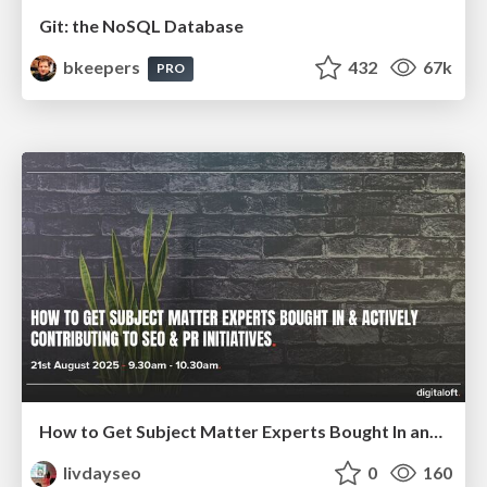
Git: the NoSQL Database
bkeepers
432
67k
PRO
How to Get Subject Matter Experts Bought In and Actively Contributing to SEO & PR Initiatives.
livdayseo
0
160