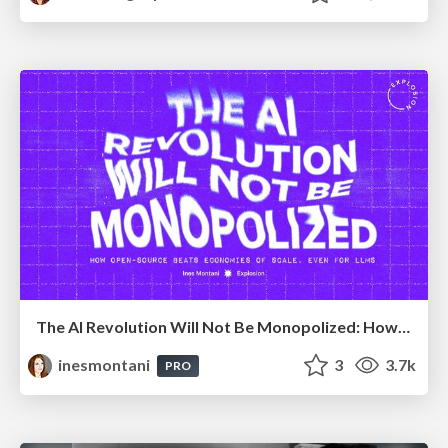
The AI Revolution Will Not Be Monopolized: How open-source beats economies of scale, even for LLMs
inesmontani
3
3.7k
PRO