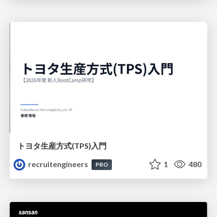
トヨタ⽣産⽅式(TPS)⼊⾨
recruitengineers
1
480
PRO