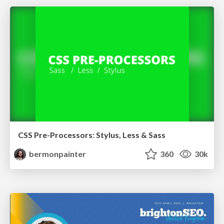
CSS Pre-Processors: Stylus, Less & Sass
bermonpainter
360
30k