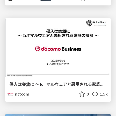
侵入は突然に 〜 IoTマルウェアと悪用される家庭の機器 ～ / When Intrusion Strikes: IoT Malware and the Abuse of Home Devices
nttcom
0
1.5k