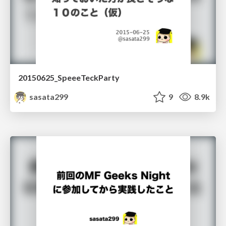
20150625_SpeeeTeckParty
sasata299
9
8.9k