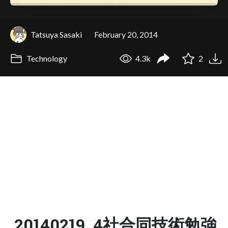
Tatsuya Sasaki
February 20, 2014
Technology
4.3k
2
20140219_4社合同技術勉強