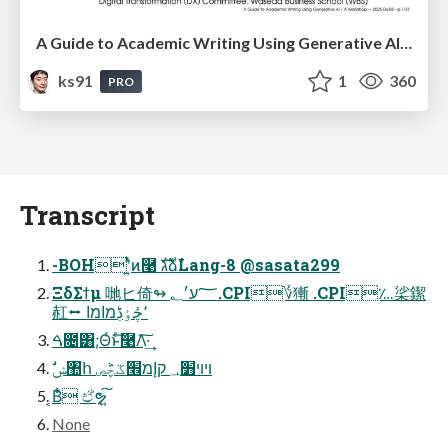
A Guide to Academic Writing Using Generative AI - A Workshop
ks91
1
360
PRO
Transcript
-BOHʹ͍ͭͯͷ࿩ גࣜձࣾLang-8 @sasata299
ΞδΣϯμ 哋ヒ倚↬ ؅ע׳؂.CPI؇獑 .CPI؊桬䥛
䞑⭤ ٬چٔٶڋמاמا
ࠓ೔͸;Θͬͱͨ͠࿩Λ͠·͢
ࣗݾ঺հ ױױ׻؀ קإמ׮ػچًٞص
͔Β͋͛ ඒຯ͍͠
None