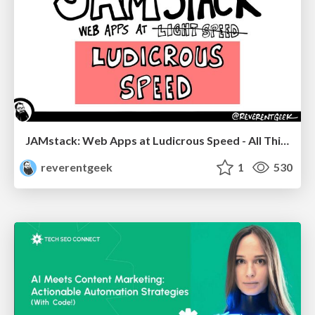
JAMstack: Web Apps at Ludicrous Speed - All Things Open 2022
reverentgeek
1
530