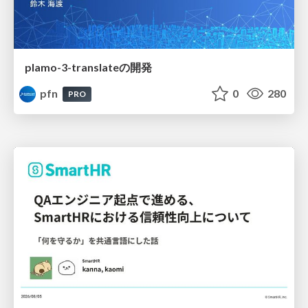
plamo-3-translateの開発
pfn
0
280
PRO