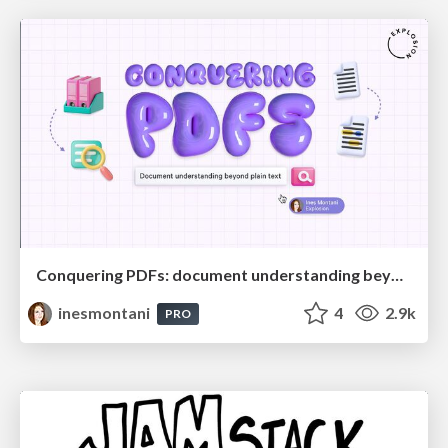
Conquering PDFs: document understanding beyond plain text
inesmontani
4
2.9k
PRO