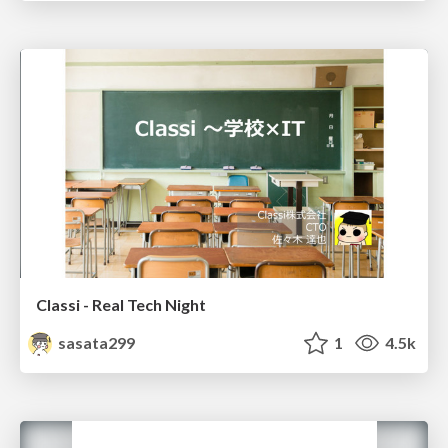
Classi - Real Tech Night
sasata299
1
4.5k