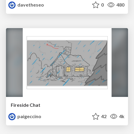
davetheseo
0
480
Fireside Chat
paigeccino
42
4k