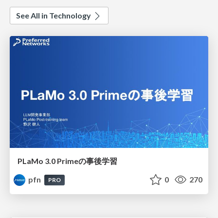
See All in Technology
PLaMo 3.0 Primeの事後学習
pfn
0
270
PRO