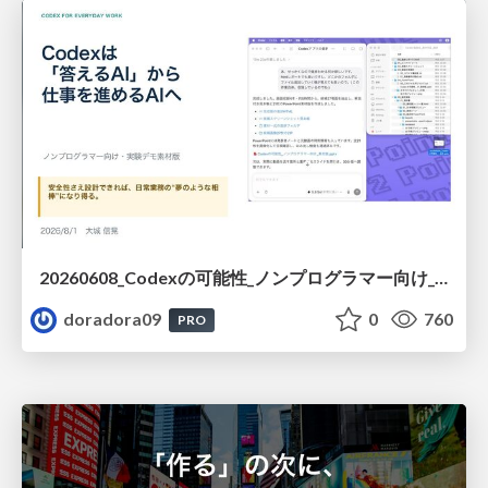
20260608_Codexの可能性_ノンプログラマー向け_大城追記
doradora09
0
760
PRO