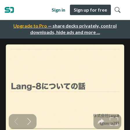
Sign in
Sign up for free
Upgrade to Pro
— share decks privately, control
downloads, hide ads and more …