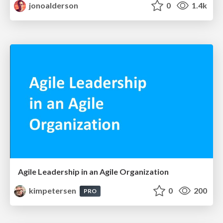
jonoalderson
0
1.4k
Agile Leadership in an Agile Organization
kimpetersen
0
200
PRO