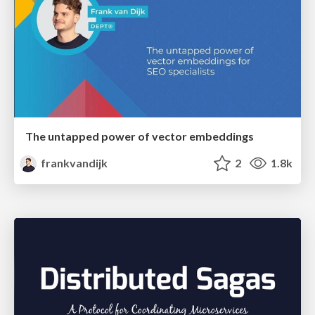
The untapped power of vector embeddings
frankvandijk
2
1.8k