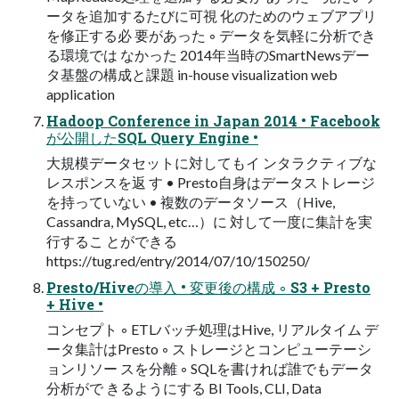
ータを追加するたびに可視 化のためのウェブアプリ
を修正する必 要があった ◦ データを気軽に分析でき
る環境では なかった 2014年当時のSmartNewsデー
タ基盤の構成と課題 in-house visualization web
application
Hadoop Conference in Japan 2014 • Facebook
が公開したSQL Query Engine •
大規模データセットに対してもイ ンタラクティブな
レスポンスを返 す • Presto自身はデータストレージ
を持っていない • 複数のデータソース（Hive,
Cassandra, MySQL, etc…）に 対して一度に集計を実
行するこ とができる
https://tug.red/entry/2014/07/10/150250/
Presto/Hiveの導入 • 変更後の構成 ◦ S3 + Presto
+ Hive •
コンセプト ◦ ETLバッチ処理はHive, リアルタイム デ
ータ集計はPresto ◦ ストレージとコンピューテーシ
ョンリソー スを分離 ◦ SQLを書ければ誰でもデータ
分析がで きるようにする BI Tools, CLI, Data