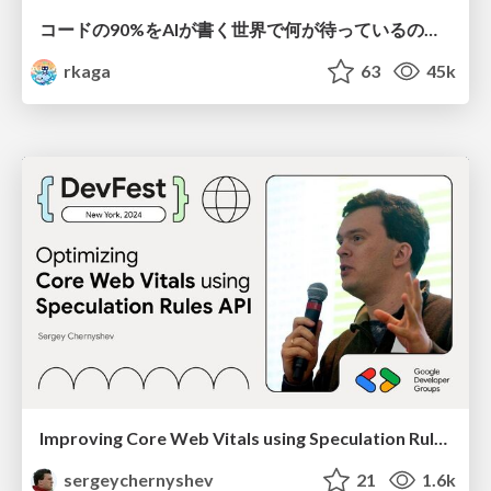
コードの90%をAIが書く世界で何が待っているのか / What awaits us in a world where 90% of the code is written by AI
rkaga
63
45k
Improving Core Web Vitals using Speculation Rules API
sergeychernyshev
21
1.6k