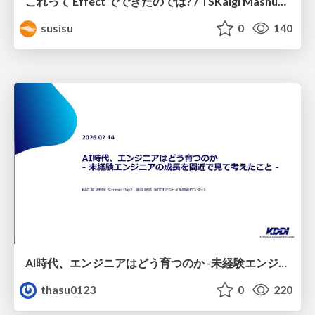
これって Effect でできたのでは? / TSKaigi Mashup Kansai #2
susisu
0
140
AI時代、エンジニアはどう育つのか -未経験エンジニアの成長を間近で見て考えたこと-
thasu0123
0
220