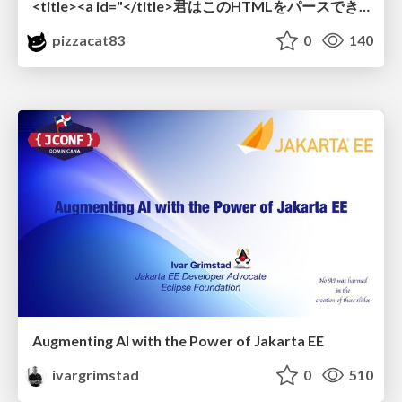
<title><a id="</title>君はこのHTMLをパースできるか"></a></title> #雑LT_study
pizzacat83
0
140
Augmenting AI with the Power of Jakarta EE
ivargrimstad
0
510