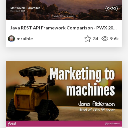
Java REST API Framework Comparison - PWX 2021
mraible
34
9.6k