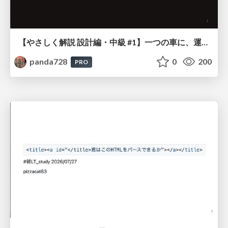
【やさしく解説 設計編・中級 #1】一つの車に、運転手は一人 ～ある倉庫システムの事例から～
panda728
0
200
PRO