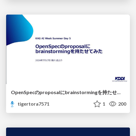
OpenSpecのproposalにbrainstormingを持たせてみた
tigertora7571
1
200