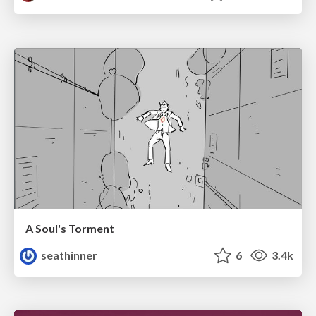
A Soul's Torment
seathinner
6
3.4k