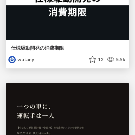
仕様駆動開発の消費期限
watany
12
5.5k