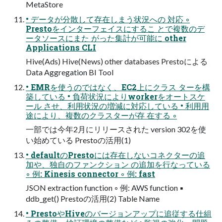
MetaStore
• データが分散して存在しまう状況への 対応 ◦
Prestoをインターフェイスにするこ とで複数のデ
ータソースにまた がった集計が可能に other
Applications CLI
Hive(Ads) Hive(News) other databases Prestoによる
Data Aggregation BI Tool
• EMRを使うのではなく、EC2上にクラス ターを構
築している • 負荷状況によりworkerをオートスケ
ール させ、利用状況の増減に対応している • 利用用
途により、複数のクラスターが存 在する ◦
一部では今年2月にリリースされた version 302を使
い始めている Prestoの活用(1)
• defaultのPrestoには存在しないコネクターの追
加や、独自のファンクション の追加を行なっている
◦ 例: Kinesis connector ◦ 例: fast
JSON extraction function ◦ 例: AWS function ▪
ddb_get() Prestoの活用(2) Table Name
• PrestoやHiveのバージョンアップに追従する仕組