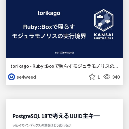
torikago - Ruby::Boxで照らすモジュラモノリスの実行境界
se4weed
1
340