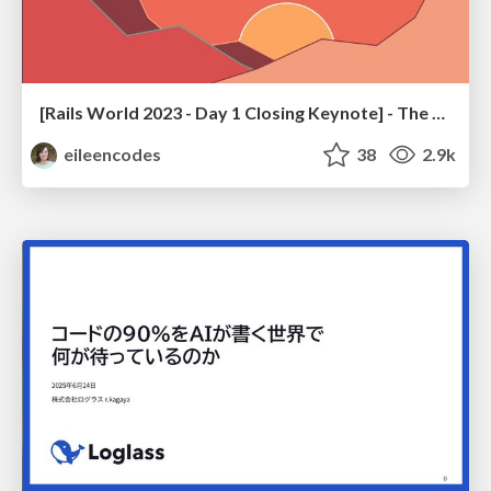
[Rails World 2023 - Day 1 Closing Keynote] - The Magic of Rails
eileencodes
38
2.9k