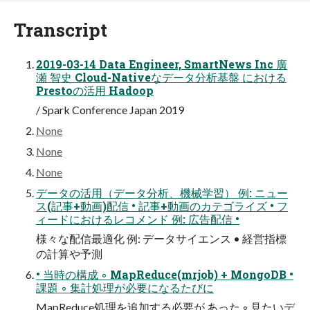
Transcript
2019-03-14 Data Engineer, SmartNews Inc 廣
瀬 智史 Cloud-Nativeなデータ分析基盤 における
Prestoの活用 Hadoop
/ Spark Conference Japan 2019
None
None
None
データの活用（データ分析、機械学習） 例: ニュー
ス(記事+動画)配信 • 記事+動画のカテゴライズ • フ
ィードにおけるレコメンド 例: 広告配信 •
様々な配信最適化 例: データサイエンス • 経営指標
の計算や予測
• 当時の構成 ◦ MapReduce(mrjob) + MongoDB •
課題 ◦ 集計処理が必要になるたびに
MapReduce処理を追加する必要が あった ◦ 見たいデ