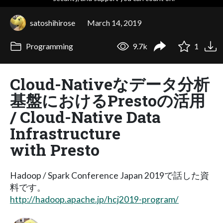
satoshihirose
March 14, 2019
Programming
9.7k
1
Cloud-Nativeなデータ分析
基盤におけるPrestoの活用
/ Cloud-Native Data
Infrastructure
with Presto
Hadoop / Spark Conference Japan 2019で話した資
料です。
http://hadoop.apache.jp/hcj2019-program/