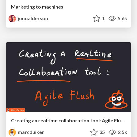
Marketing to machines
jonoalderson
1
5.6k
Creating an realtime collaboration tool: Agile Flush - .NET Oxford
marcduiker
35
2.5k