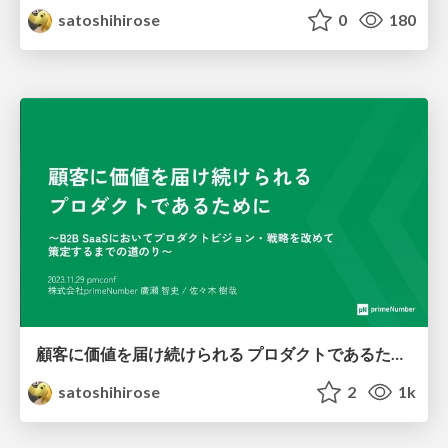
satoshihirose
0
180
顧客に価値を届け続けられる プロダクトであるために ~B2B SaaSにおいてプロダクトビジョン・戦略を改めて 策定するまでの道のり~
satoshihirose
2
1k