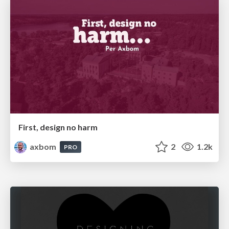
First, design no harm
axbom
2
1.2k
PRO