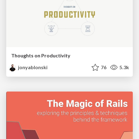
Thoughts on Productivity
jonyablonski
76
5.3k