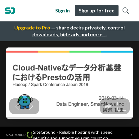
Sign in
Sign up for free
Upgrade to Pro
— share decks privately, control
downloads, hide ads and more …
SiteGround - Reliable hosting with speed,
·
→
SPONSORED
security, and support you can count on.