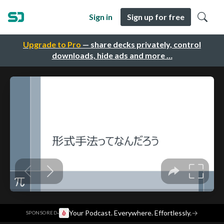
Sign in
Sign up for free
Upgrade to Pro
— share decks privately, control
downloads, hide ads and more …
·
Your Podcast. Everywhere. Effortlessly.
→
SPONSORED