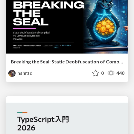
Breaking the Seal: Static Deobfuscation of Compiled V8 JavaScript Bytecode Malware
hshrzd
0
440