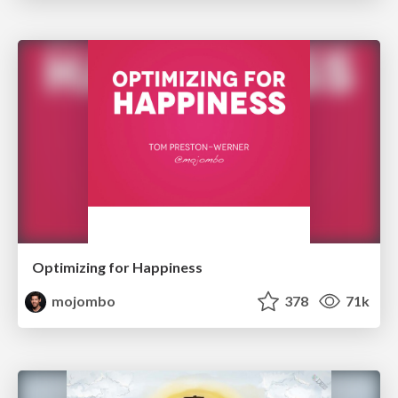
Optimizing for Happiness
mojombo
378
71k