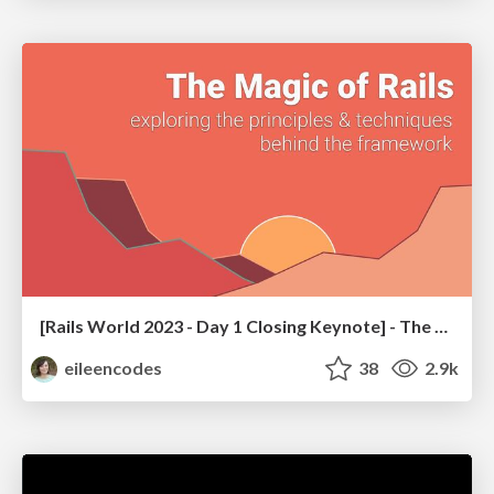
[Rails World 2023 - Day 1 Closing Keynote] - The Magic of Rails
eileencodes
38
2.9k