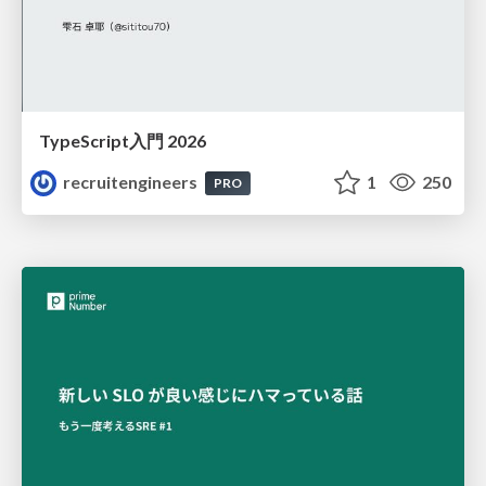
TypeScript入門 2026
recruitengineers
1
250
PRO