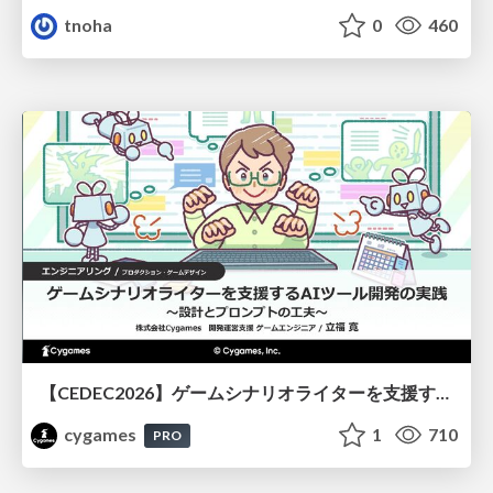
tnoha
0
460
【CEDEC2026】ゲームシナリオライターを支援するAIツール開発の実践 ― 設計とプロンプトの工夫 ―
cygames
1
710
PRO