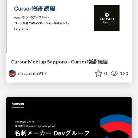
Cursor Meetup Sapporo - Cursor物語 続編
cocacola917
0
120