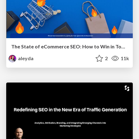
The State of eCommerce SEO: How to Win in Today's Products SERPs - #SEOweek
aleyda
2
11k