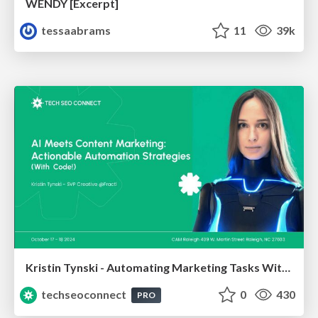
WENDY [Excerpt]
tessaabrams
11
39k
Kristin Tynski - Automating Marketing Tasks With AI
techseoconnect
0
430
PRO