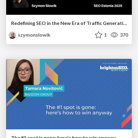
Redefining SEO in the New Era of Traffic Generation
szymonslowik
1
370
The #1 spot is gone: here's how to win anyway