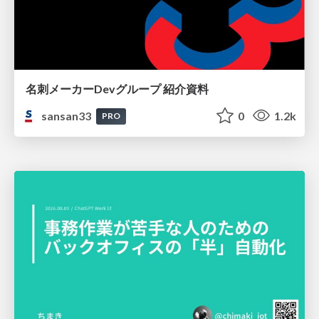
名刺メーカーDevグループ 紹介資料
sansan33
0
1.2k
PRO