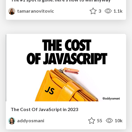
tamaranovitovic
3
1.1k
The Cost Of JavaScript in 2023
addyosmani
55
10k