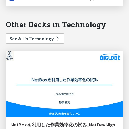
Other Decks in Technology
See All in Technology
NetBoxを利用した作業効率化の試み_NetDevNight4