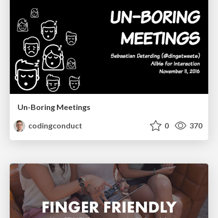
Un-Boring Meetings
codingconduct
0
370