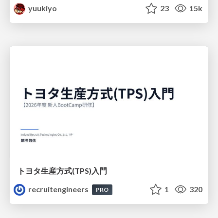
yuukiyo
23
15k
トヨタ⽣産⽅式(TPS)⼊⾨
recruitengineers
1
320
PRO