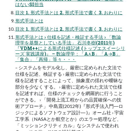
はないSI担当
目次 1. 形式手法とは 2. 形式手法で書く 3. おわりに
形式手法とは
目次 1. 形式手法とは 2. 形式手法で書く 3. おわりに
形式手法とは › 仕様を記述・検証する手法 › 「数論
理学を基盤としている手法」 石川冬樹(2011年)
『VDM++による形式仕様記述 (トップエスイーシリ
ーズ 実践講座)』 – 数論理学：「A⋏B」「A→B」
「集合」「再帰」等々・・・
– システムをモデル化し、厳密に定められた文法で
仕様を記述、検証する › 厳密に定められた文法で仕
様を記述することによって、抽象度の揺れや曖昧な
部分を少なく する。 › 厳密に定められた文法で仕様
を記述すれば、仕様のチェックを網羅的に行うこと
ができる。 › 「開発上流工程からの品質確保への技
術アプローチ」 中島震(2012年)『形式手法入門―ロ
ジックによるソフトウェア設計― )』オーム社 › 宇宙
工学系（NASAとか航空とか）のエラー処理など、
「ミッションクリティ カル」なシステムで使われ