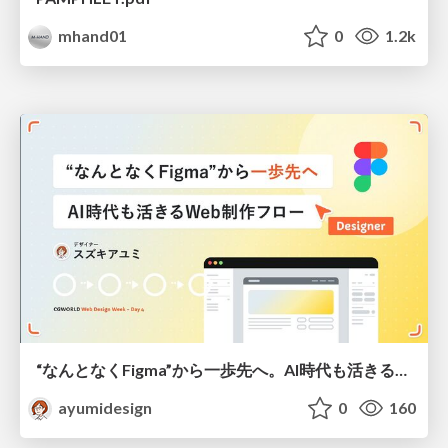
mhand01
0
1.2k
“なんとなくFigma”から一歩先へ。AI時代も活きるWeb制作フロー
ayumidesign
0
160