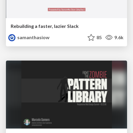
Rebuilding a faster, lazier Slack
samanthasiow
85
9.6k