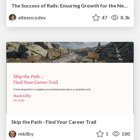
The Success of Rails: Ensuring Growth for the Next 100 Years
eileencodes
47
8.3k
Skip the Path - Find Your Career Trail
mkilby
1
180