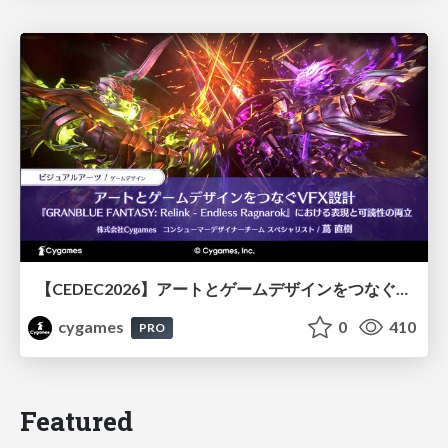
【CEDEC2026】アートとゲームデザインをつなぐVFX設計『GRANBLUE FANTASY: Relink - Endless Ragnarok』における表現と可読性の両立
cygames
0
410
PRO
Featured