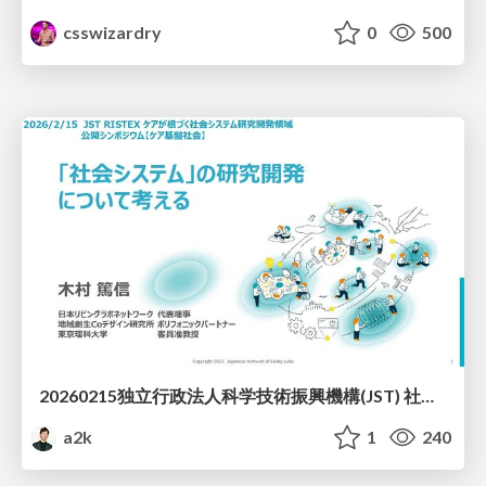
csswizardry
0
500
20260215独立行政法人科学技術振興機構(JST) 社会技術研究開発センター(RISTEX)ケアが根づく社会システム _公開シンポジウム
a2k
1
240