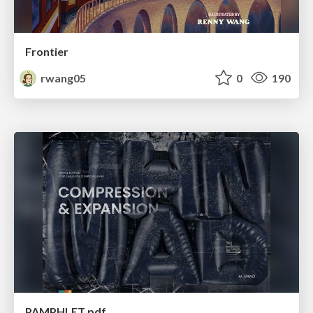
Frontier
rwang05
0
190
PAMPHLET.pdf