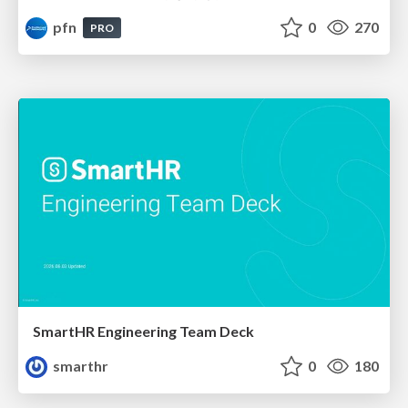
pfn
0
270
PRO
SmartHR Engineering Team Deck
smarthr
0
180