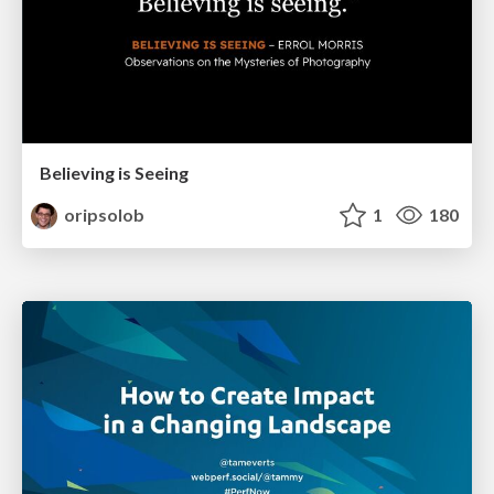
Believing is Seeing
oripsolob
1
180