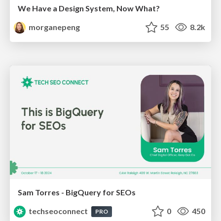
We Have a Design System, Now What?
morganepeng
55
8.2k
Sam Torres - BigQuery for SEOs
techseoconnect
0
450
PRO