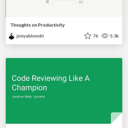
Thoughts on Productivity
jonyablonski
76
5.3k