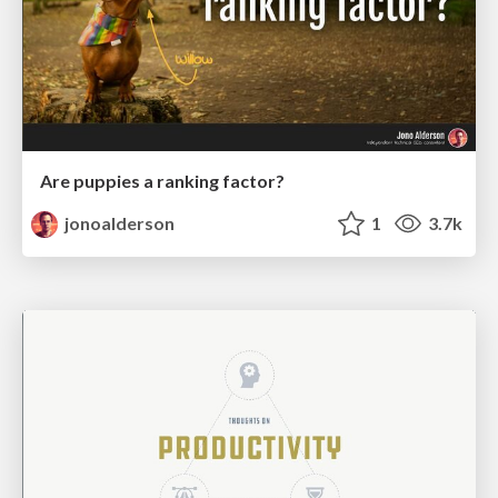
Are puppies a ranking factor?
jonoalderson
1
3.7k