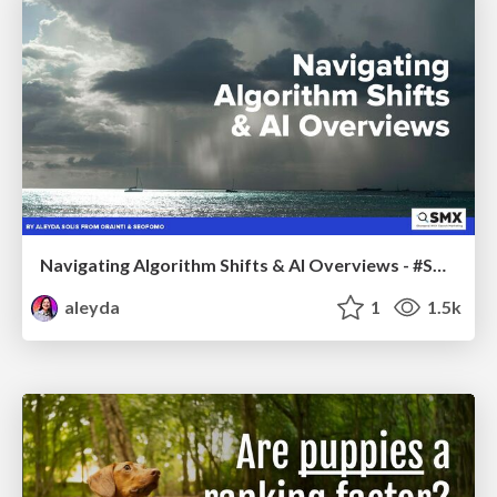
Navigating Algorithm Shifts & AI Overviews - #SMXNext
aleyda
1
1.5k