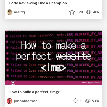
Code Reviewing Like a Champion
maltzj
528
40k
How to build a perfect <img>
jonoalderson
1
5.8k