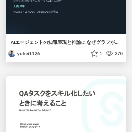
AIエージェントの知識表現と推論に なぜグラフが使われるのか - 記号的AIの復権とニューラルAIとの統合
yohei1126
1
270