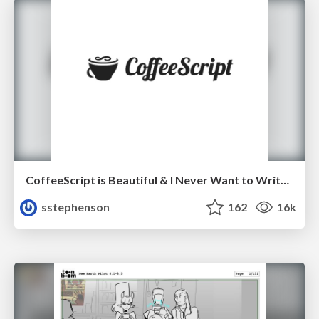
CoffeeScript is Beautiful & I Never Want to Write Plain JavaScript Again
sstephenson
162
16k