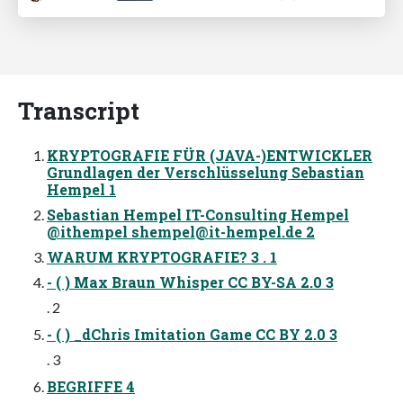
Transcript
KRYPTOGRAFIE FÜR (JAVA-)ENTWICKLER
Grundlagen der Verschlüsselung Sebastian
Hempel 1
Sebastian Hempel IT-Consulting Hempel
@ithempel
shempel@it-hempel.de
2
WARUM KRYPTOGRAFIE? 3 . 1
- ( ) Max Braun Whisper CC BY-SA 2.0 3
. 2
- ( ) _dChris Imitation Game CC BY 2.0 3
. 3
BEGRIFFE 4