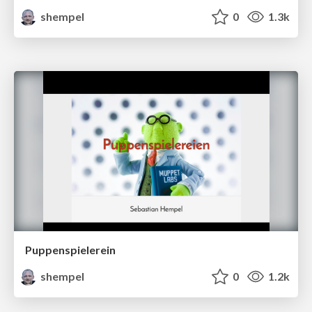
shempel
0
1.3k
Puppenspielerein
shempel
0
1.2k