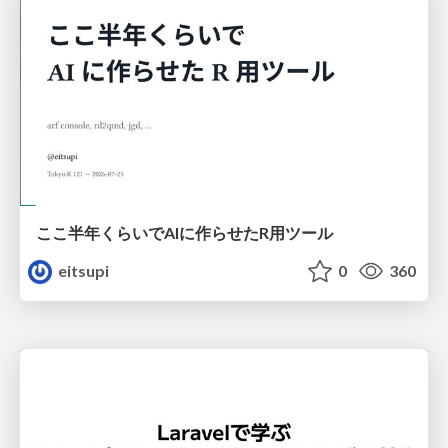
ここ半年くらいでAIに作らせたR用ツール
eitsupi
0
360