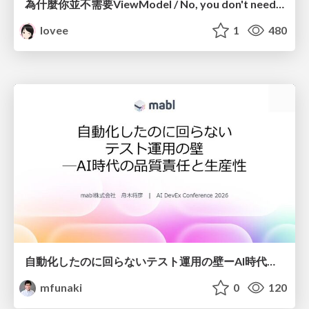
為什麼你並不需要ViewModel / No, you don't need a ViewModel
lovee
1
480
自動化したのに回らないテスト運用の壁ーAI時代の品質責任と生産性
mfunaki
0
120