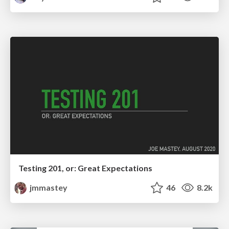
Testing 201, or: Great Expectations
jmmastey
46
8.2k