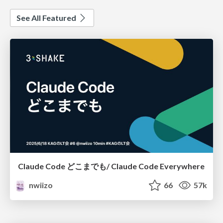
See All Featured
Claude Code どこまでも/ Claude Code Everywhere
nwiizo
66
57k