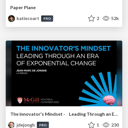
Paper Plane
katiecoart
2
52k
PRO
The innovator’s Mindset - Leading Through an Era of Exponential Change - McGill University 2025
jdejongh
1
230
PRO