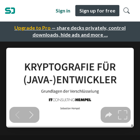
Sign in
Sign up for free
Upgrade to Pro
— share decks privately, control
downloads, hide ads and more …