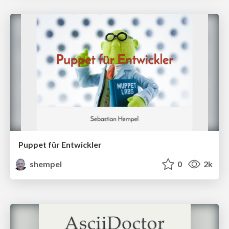
Puppet für Entwickler
shempel
0
2k