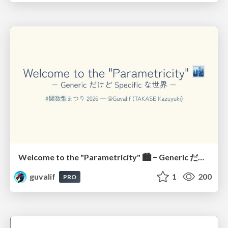
Welcome to the "Parametricity" 🏙️ − Generic だけど Specific な世界 −
guvalif
1
200
PRO