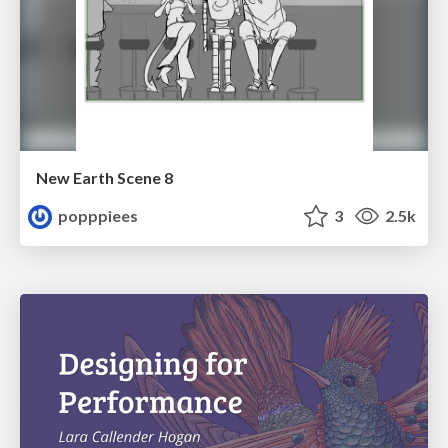
New Earth Scene 8
popppiees
3
2.5k