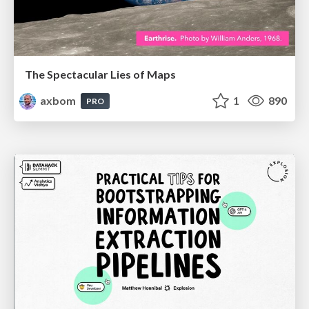
The Spectacular Lies of Maps
axbom
1
890
PRO