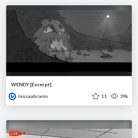
WENDY [Excerpt]
tessaabrams
11
39k