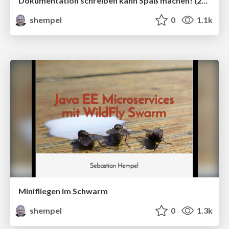
Dokumentation schreiben kann Spaß machen! (2017)
shempel
0
1.1k
Minifliegen im Schwarm
shempel
0
1.3k