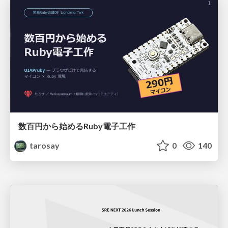
数百円から始めるRuby電子工作
tarosay
0
140