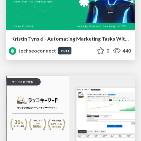
Kristin Tynski - Automating Marketing Tasks With AI
techseoconnect
0
440
PRO