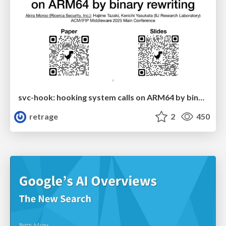
svc-hook: hooking system calls on ARM64 by binary rewriting
retrage
2
450