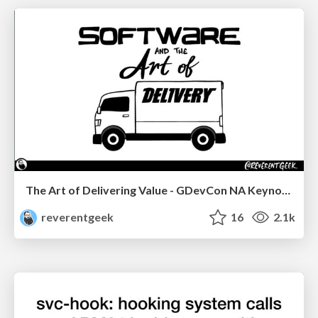
The Art of Delivering Value - GDevCon NA Keynote
reverentgeek
16
2.1k