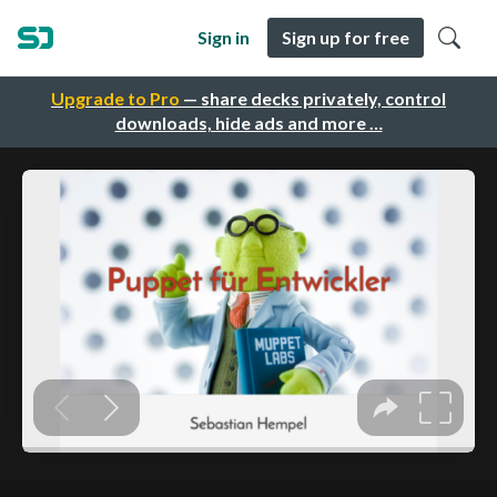
Sign in
Sign up for free
Upgrade to Pro
— share decks privately, control
downloads, hide ads and more …