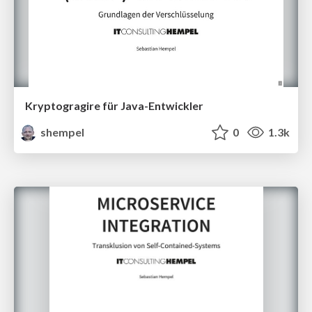
Kryptogragire für Java-Entwickler
shempel
0
1.3k