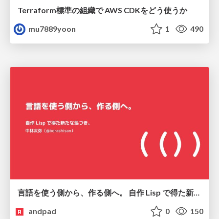
Terraform標準の組織で AWS CDKをどう使うか
mu7889yoon
1
490
言語を使う側から、作る側へ。 自作 Lisp で得た新たな気づき。
andpad
0
150