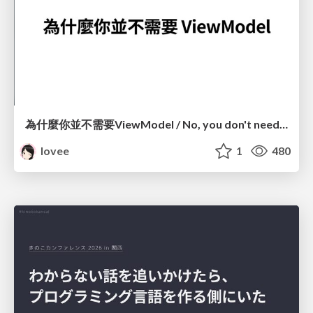
為什麼你並不需要ViewModel / No, you don't need a ViewModel
lovee
1
480