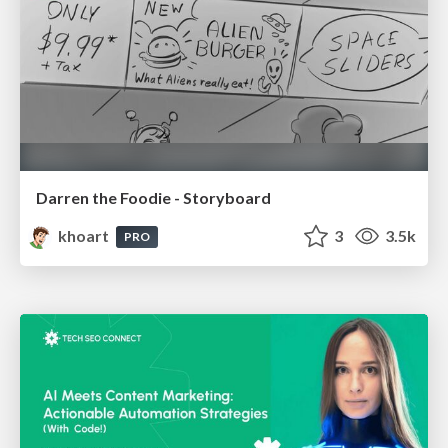
Darren the Foodie - Storyboard
khoart
3
3.5k
PRO