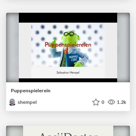
Puppenspielerein
shempel
0
1.2k