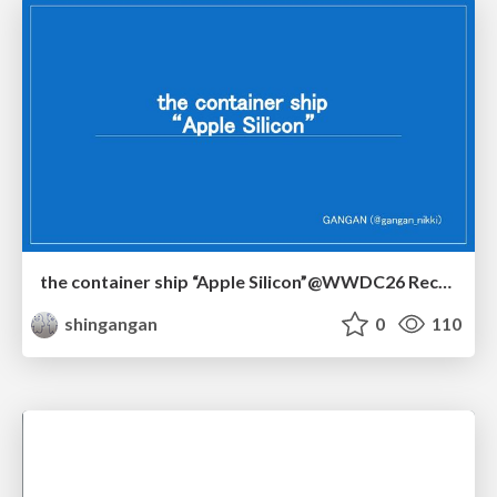
the container ship “Apple Silicon”@WWDC26 Recap -Japan-\(region).swift
shingangan
0
110