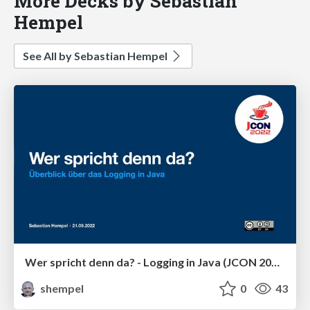
More Decks by Sebastian
Hempel
See All by Sebastian Hempel
Wer spricht denn da? - Logging in Java (JCON 2022)
shempel
0
43