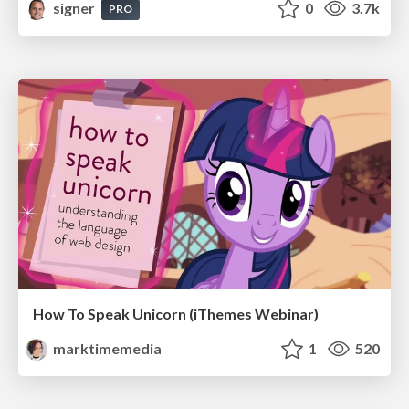
signer
0
3.7k
PRO
How To Speak Unicorn (iThemes Webinar)
marktimemedia
1
520