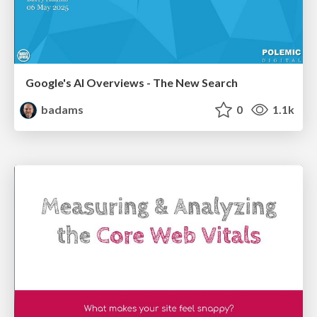
Google's AI Overviews - The New Search
badams
0
1.1k