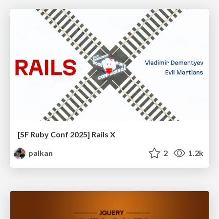
[SF Ruby Conf 2025] Rails X
palkan
2
1.2k