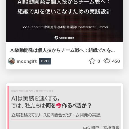
AI駆動開発は個人技からチーム戦へ：組織でAIを使いこなすための実践設計
moongift
0
450
PRO