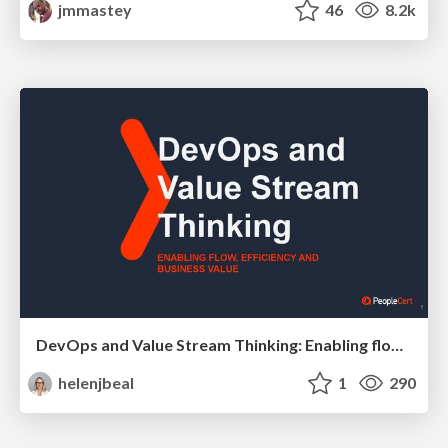
jmmastey
46
8.2k
DevOps and Value Stream Thinking: Enabling flow, efficiency and business value
helenjbeal
1
290