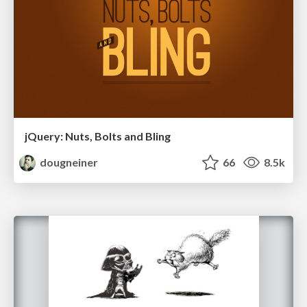
jQuery: Nuts, Bolts and Bling
dougneiner
66
8.5k