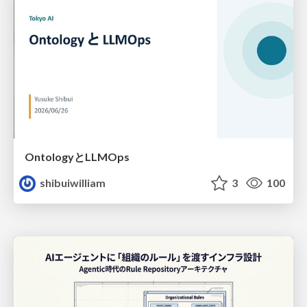
OntologyとLLMOps
shibuiwilliam
3
100