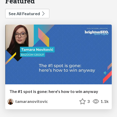
Featured
See All Featured
The #1 spot is gone: here's how to win anyway
tamaranovitovic
3
1.1k