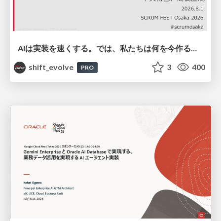
AIは実装を速くする。では、私たちは何を今作るべきか？－立場を越えてリリースに向き合ったチーム開発の実践 / 20260801 Hiromi Nakaya and Naoki Takahashi
shift_evolve
3
400
PRO