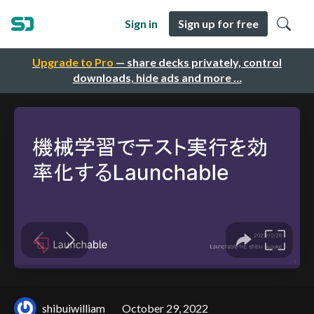
Sign in
Sign up for free
Upgrade to Pro
— share decks privately, control
downloads, hide ads and more …
shibuiwilliam
October 29, 2022