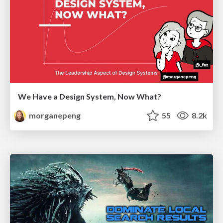
We Have a Design System, Now What?
morganepeng
55
8.2k