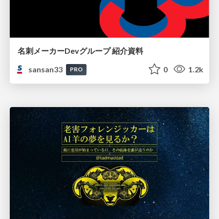
名刺メーカーDevグループ 紹介資料
sansan33
0
1.2k
PRO