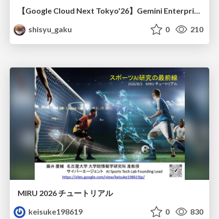
【Google Cloud Next Tokyo'26】Gemini Enterprise と Oracle AI Database で実現する、 業務データ活用を実現する AI エージェント実装
shisyu_gaku
0
210
MIRU 2026 チュートリアル
keisuke198619
0
830