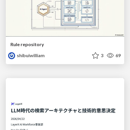
Rule repository
shibuiwilliam
3
69