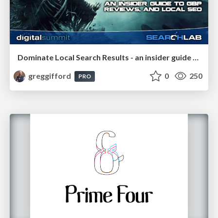
Dominate Local Search Results - an insider guide to GBP, reviews, and Local SEO
greggifford
0
250
PRO