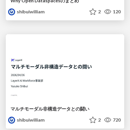
Why Open Dataspacesのまとめ
shibuiwilliam
2
120
マルチモーダル非構造データとの闘い
shibuiwilliam
2
720