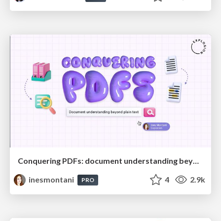
Conquering PDFs: document understanding beyond plain text
inesmontani
4
2.9k
PRO