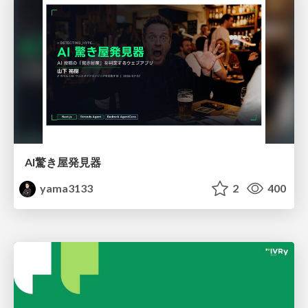
AI驚き屋発見器
yama3133
2
400