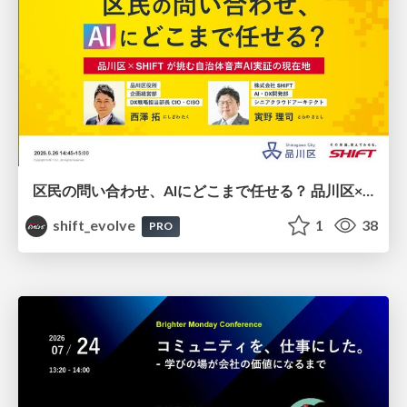
区民の問い合わせ、AIにどこまで任せる？ 品川区×SHIFTが挑む自治体音声AI実証の現在地 / 20260626 Taku Nishizawa and Satoshi Torano
shift_evolve
1
38
PRO