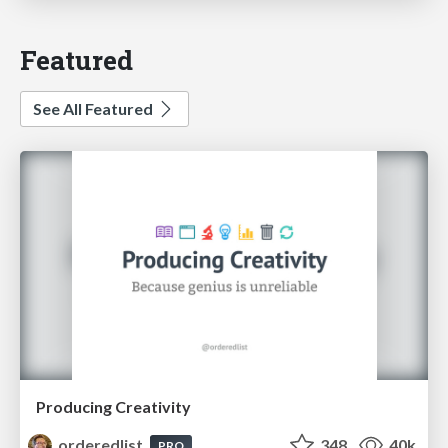
Featured
See All Featured
Producing Creativity
orderedlist
348
40k
PRO