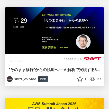
”そのまま移行”からの脱却へ ― AI解析で実現するSAP S/4HANA導入成功メソッド / 20260729 Akio Hane
shift_evolve
1
27
PRO