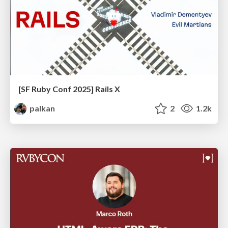
[SF Ruby Conf 2025] Rails X
palkan
2
1.2k