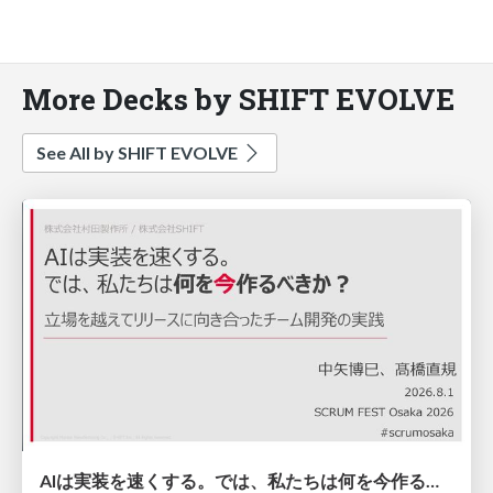
More Decks by SHIFT EVOLVE
See All by SHIFT EVOLVE
AIは実装を速くする。では、私たちは何を今作るべきか？－立場を越えてリリースに向き合ったチーム開発の実践 / 20260801 Hiromi Nakaya and Naoki Takahashi