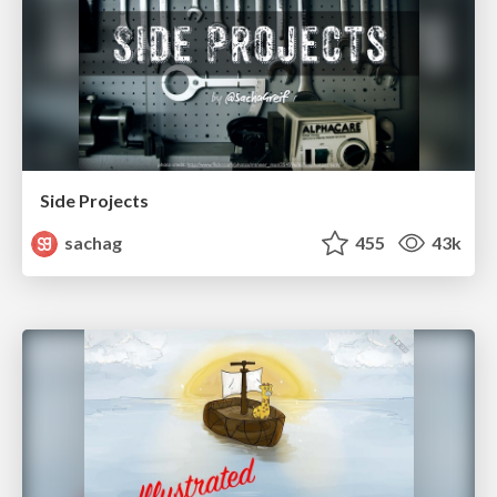
Side Projects
sachag
455
43k