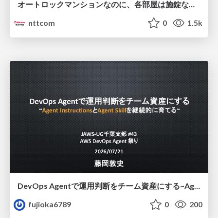
オートロックマンションなのに、各部屋は施錠なし！？ 攻撃者が組織内ネットワークで大暴れする理由 / The Front Door Is Locked, but the Rooms Are Wide Open: Why Attackers Move Freely Inside Enterprise Networks
nttcom
0
1.5k
DevOps Agentで運用判断をチーム資産にする ~Agent InstructionsとAgent Skillを継続的に育てる~
fujioka6789
0
200