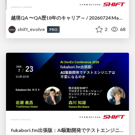
越境QA 〜QA歴18年のキャリア～ / 20260724 Masakazu Yoshikawa
shift_evolve
2
68
PRO
fukabori.fm出張版：AI駆動開発でテストエンジニアは不要になるのか / 20260723 Yoshimasa Iwase & Tomoo Morikawa