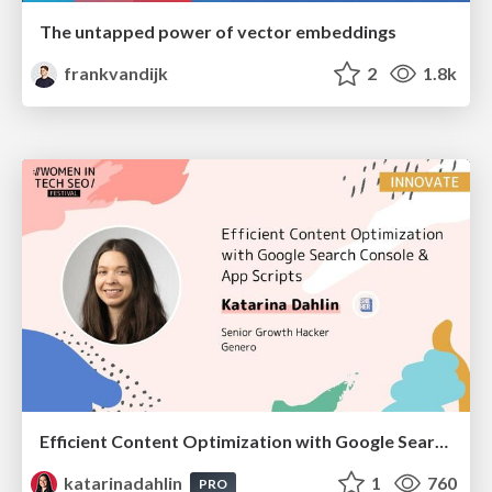
The untapped power of vector embeddings
frankvandijk
2
1.8k
Efficient Content Optimization with Google Search Console & Apps Script
katarinadahlin
1
760
PRO