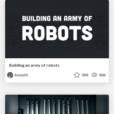
Building an army of robots
kneath
306
46k