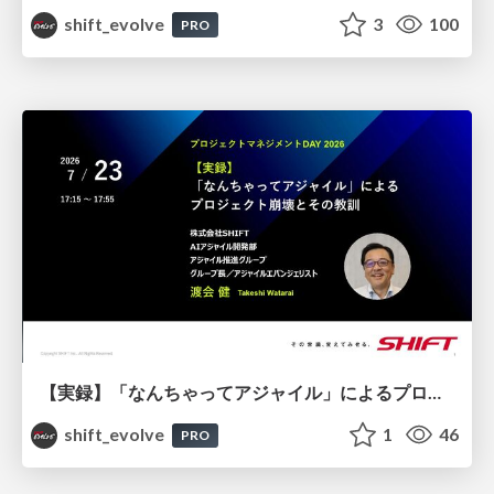
shift_evolve
3
100
PRO
【実録】「なんちゃってアジャイル」によるプロジェクト崩壊とその教訓 / 20260723 Takeshi Watarai
shift_evolve
1
46
PRO