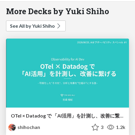
More Decks by Yuki Shiho
See All by Yuki Shiho
OTel × Datadog で 「AI活用」を計測し、改善に繋げる
shihochan
3
1.2k