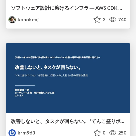
ソフトウェア設計に溶けるインフラ ― AWS CDK のインフラ認識論
konokenj
3
740
改善しないと、タスクが回らない。 “てんこ盛りポジション” を引き継いだ情シスの、入社3ヶ月の業務改善録
krm963
0
250