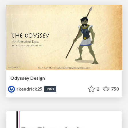
Odyssey Design
rkendrick25
2
750
PRO