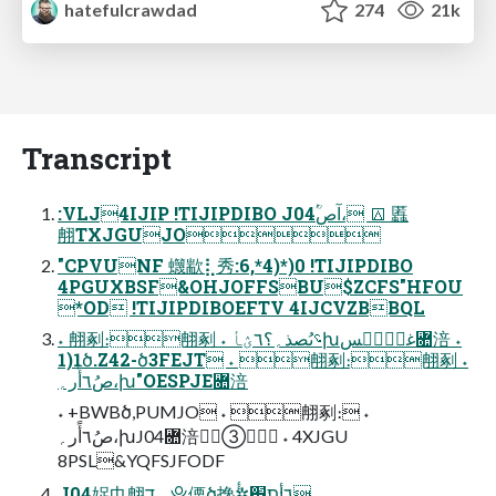
hatefulcrawdad
274
21k
Transcript
:VLJ4IJIP !TIJIPDIBO J04ؒٝآص، ⟎ 䘌
䎃TXJGUJO
"CPVUNF 䘊歂⣇秀:6,*4)*)0 !TIJIPDIBO
4PGUXBSF&OHJOFFSBU$ZCFS"HFOU
*OD !TIJIPDIBOEFTV 4IJCVZBBQL
˖ 䎃剢։䎃剢 ˖ ؝ىُصذ؍؟٦ؽأխغحؙؒٝسꟚ涪 ˖
1)1ծ.Z42-ծ3FEJT ˖ 䎃剢։䎃剢 ˖
صُ٦أًر؍،խ"OESPJEꟚ涪
˖ +BWBծ,PUMJO ˖ 䎃剢։ ˖
صُ٦أًر؍،խJ04Ꟛ涪➂ ˖ 4XJGU
8PSL&YQFSJFODF
J04娖⼱䎃דָׅ ⯓傈ծ搀✲ٔٔ٦أ׃ת׃׋