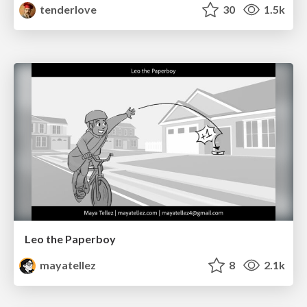
tenderlove
30
1.5k
Leo the Paperboy
mayatellez
8
2.1k