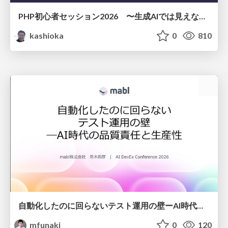
PHP初心者セッション2026 〜生成AIでは見えない裏側を知る：今だからLAMPを通して仕組みを学ぶ〜
kashioka
0
810
自動化したのに回らないテスト運用の壁ーAI時代の品質責任と生産性
mfunaki
0
120