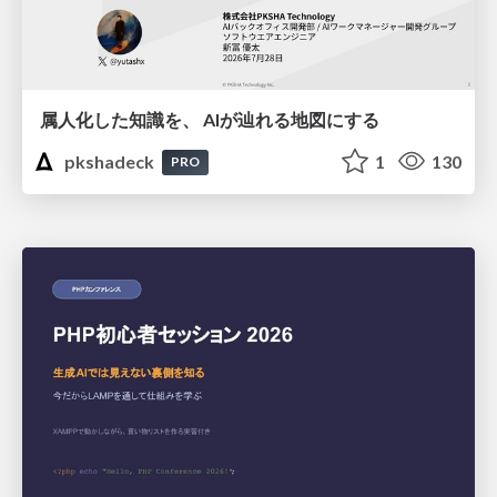
属人化した知識を、 AIが辿れる地図にする
pkshadeck
1
130
PRO