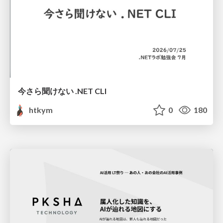
今さら聞けない .NET CLI
htkym
0
180