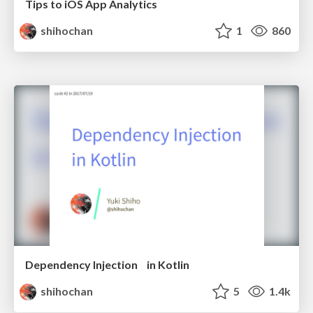
Tips to iOS App Analytics
shihochan
1
860
Dependency Injection in Kotlin
shihochan
5
1.4k