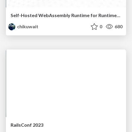
Self-Hosted WebAssembly Runtime for Runtime-Neutral Checkpoint/Restore in Edge–Cloud Continuum
chikuwait
0
680
RailsConf 2023