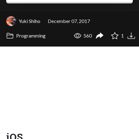
Yuki Shiho
December 07, 2017
Programming
560
1
iOS