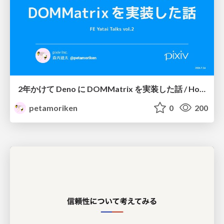
2年かけて Deno に DOMMatrix を実装した話 / How I implemented DOMMatrix in Deno over two years
petamoriken
0
200