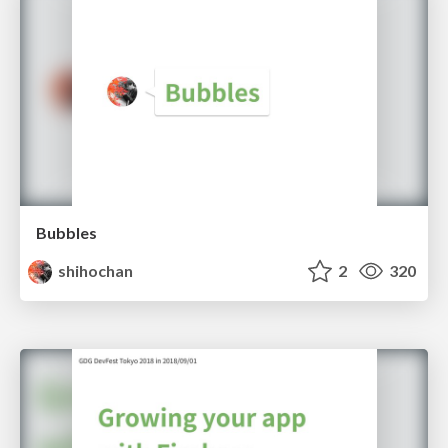
Bubbles
shihochan
2
320