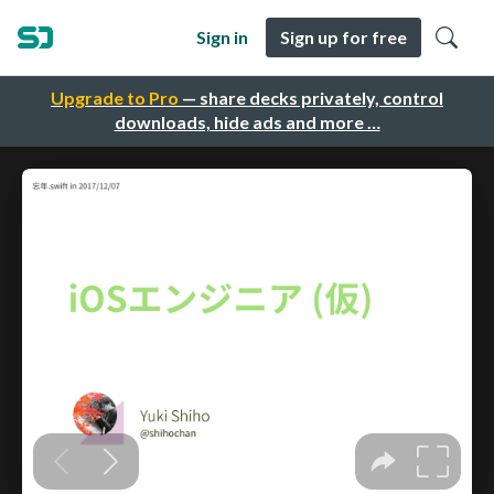
Sign in
Sign up for free
Upgrade to Pro
— share decks privately, control
downloads, hide ads and more …