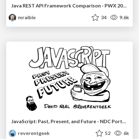
Java REST API Framework Comparison - PWX 2021
mraible
34
9.6k
JavaScript: Past, Present, and Future - NDC Porto 2020
reverentgeek
52
6k