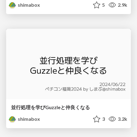
shimabox
5
2.9k
並行処理を学びGuzzleと仲良くなる
shimabox
3
3.2k