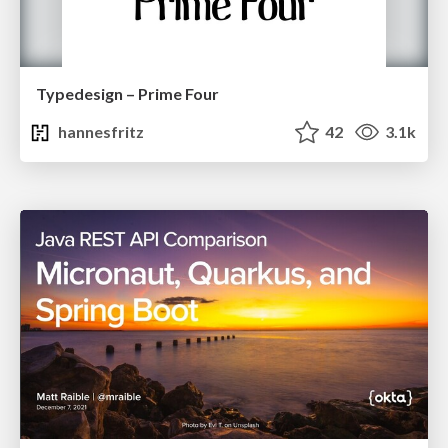
Typedesign – Prime Four
hannesfritz
42
3.1k