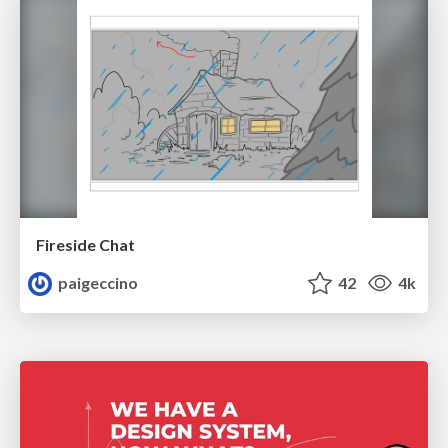
Fireside Chat
paigeccino
42
4k