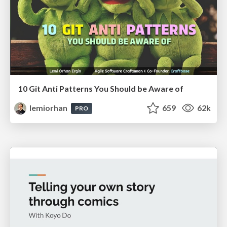
10 Git Anti Patterns You Should be Aware of
lemiorhan
659
62k
PRO