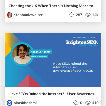
Cheating the UX When There Is Nothing More to Optimize - PixelPioneers
stephaniewalter
287
14k
Have SEOs Ruined the Internet? - User Awareness of SEO in 2025
akashhashmi
0
410