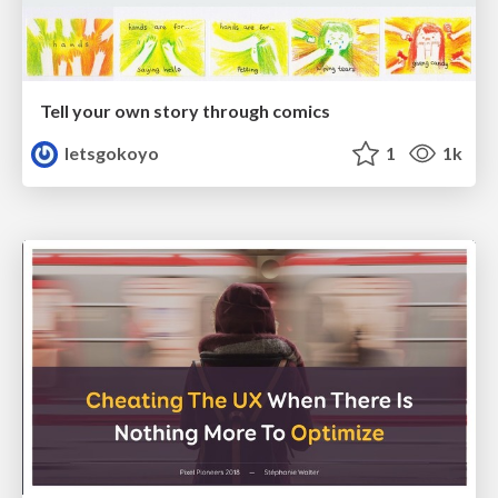
Tell your own story through comics
letsgokoyo
1
1k