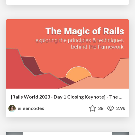
[Rails World 2023 - Day 1 Closing Keynote] - The Magic of Rails
eileencodes
38
2.9k