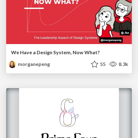
We Have a Design System, Now What?
morganepeng
55
8.3k