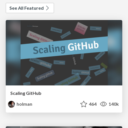
See All Featured
Scaling GitHub
holman
464
140k