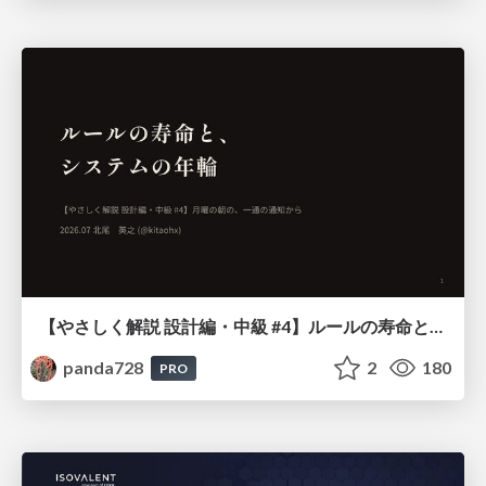
【やさしく解説 設計編・中級 #4】ルールの寿命と、システムの年輪
panda728
2
180
PRO