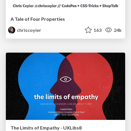
A Tale of Four Properties
chriscoyier
163
24k
The Limits of Empathy - UXLibs8