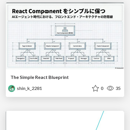
The Simple React Blueprint
shin_k_2281
0
35