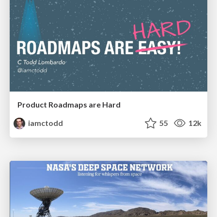
Product Roadmaps are Hard
iamctodd
55
12k