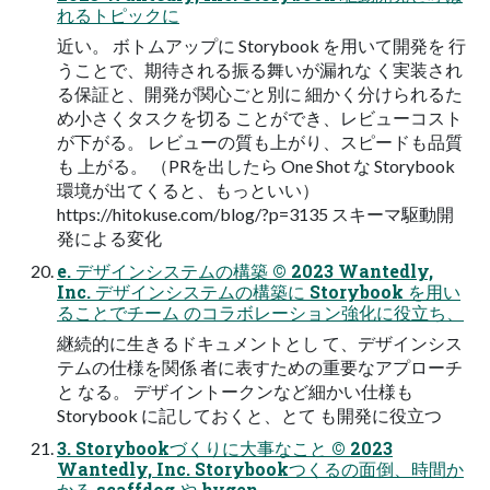
れるトピックに
近い。 ボトムアップに Storybook を用いて開発を 行
うことで、期待される振る舞いが漏れな く実装され
る保証と、開発が関心ごと別に 細かく分けられるた
め小さくタスクを切る ことができ、レビューコスト
が下がる。 レビューの質も上がり、スピードも品質
も 上がる。 （PRを出したら One Shot な Storybook
環境が出てくると、もっといい）
https://hitokuse.com/blog/?p=3135 スキーマ駆動開
発による変化
e. デザインシステムの構築 © 2023 Wantedly,
Inc. デザインシステムの構築に Storybook を用い
ることでチーム のコラボレーション強化に役立ち、
継続的に生きるドキュメントとし て、デザインシス
テムの仕様を関係 者に表すための重要なアプローチ
と なる。 デザイントークンなど細かい仕様も
Storybook に記しておくと、とて も開発に役立つ
3. Storybookづくりに大事なこと © 2023
Wantedly, Inc. Storybookつくるの面倒、時間か
かる scaffdog や hygen