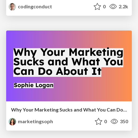
codingconduct
0
2.2k
Why Your Marketing Sucks and What You Can Do About It - Sophie Logan
marketingsoph
0
350