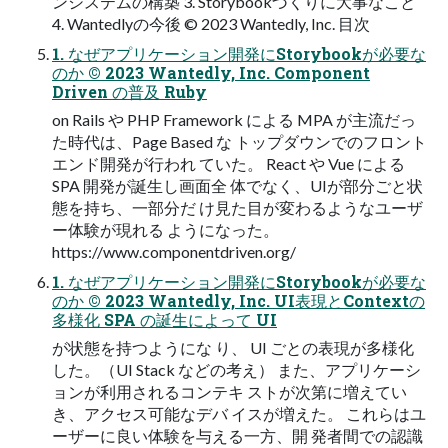
ンシステムの構築 3. Storybookづくりに大事なこと
4. Wantedlyの今後 © 2023 Wantedly, Inc. 目次
1. なぜアプリケーション開発にStorybookが必要な
のか © 2023 Wantedly, Inc. Component
Driven の普及 Ruby
on Rails や PHP Framework による MPA が主流だっ
た時代は、Page Based な トップダウンでのフロント
エンド開発が行われ ていた。 React や Vue による
SPA 開発が誕生し画面全 体でなく、UIが部分ごと状
態を持ち、一部分だ け見た目が変わるようなユーザ
ー体験が現れる ようになった。
https://www.componentdriven.org/
1. なぜアプリケーション開発にStorybookが必要な
のか © 2023 Wantedly, Inc. UI表現とContextの
多様化 SPA の誕生によって UI
が状態を持つようにな り、 UI ごとの表現が多様化
した。（UI Stack などの考え） また、アプリケーシ
ョンが利用されるコンテキ ストが次第に増えてい
き、アクセス可能なデバ イスが増えた。 これらはユ
ーザーに良い体験を与える一方、開 発者間での認識