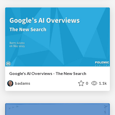
Google's AI Overviews - The New Search
badams
0
1.1k