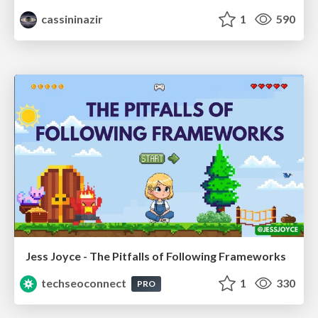
cassininazir
1
590
Jess Joyce - The Pitfalls of Following Frameworks
techseoconnect
1
330
PRO