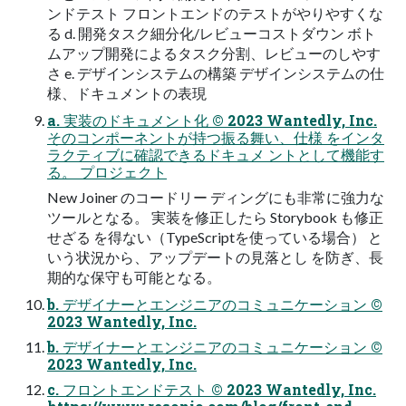
ンドテスト フロントエンドのテストがやりやすくな
る d. 開発タスク細分化/レビューコストダウン ボト
ムアップ開発によるタスク分割、レビューのしやす
さ e. デザインシステムの構築 デザインシステムの仕
様、ドキュメントの表現
a. 実装のドキュメント化 © 2023 Wantedly, Inc.
そのコンポーネントが持つ振る舞い、仕様 をインタ
ラクティブに確認できるドキュメ ントとして機能す
る。 プロジェクト
New Joiner のコードリー ディングにも非常に強力な
ツールとなる。 実装を修正したら Storybook も修正
せざる を得ない（TypeScriptを使っている場合） と
いう状況から、アップデートの見落とし を防ぎ、長
期的な保守も可能となる。
b. デザイナーとエンジニアのコミュニケーション ©
2023 Wantedly, Inc.
b. デザイナーとエンジニアのコミュニケーション ©
2023 Wantedly, Inc.
c. フロントエンドテスト © 2023 Wantedly, Inc.