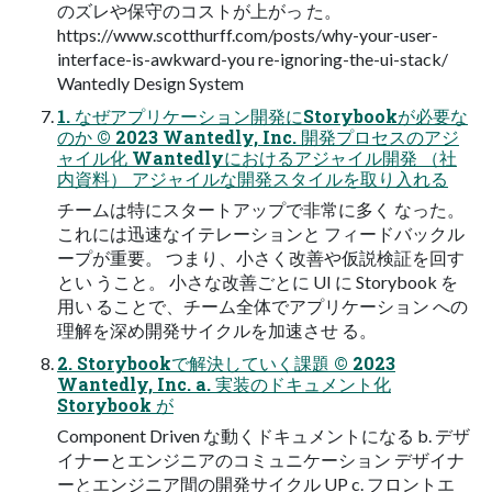
のズレや保守のコストが上がっ た。
https://www.scotthurff.com/posts/why-your-user-
interface-is-awkward-you re-ignoring-the-ui-stack/
Wantedly Design System
1. なぜアプリケーション開発にStorybookが必要な
のか © 2023 Wantedly, Inc. 開発プロセスのアジ
ャイル化 Wantedlyにおけるアジャイル開発 （社
内資料） アジャイルな開発スタイルを取り入れる
チームは特にスタートアップで非常に多く なった。
これには迅速なイテレーションと フィードバックル
ープが重要。 つまり、小さく改善や仮説検証を回す
とい うこと。 小さな改善ごとに UI に Storybook を
用い ることで、チーム全体でアプリケーション への
理解を深め開発サイクルを加速させ る。
2. Storybookで解決していく課題 © 2023
Wantedly, Inc. a. 実装のドキュメント化
Storybook が
Component Driven な動くドキュメントになる b. デザ
イナーとエンジニアのコミュニケーション デザイナ
ーとエンジニア間の開発サイクル UP c. フロントエ