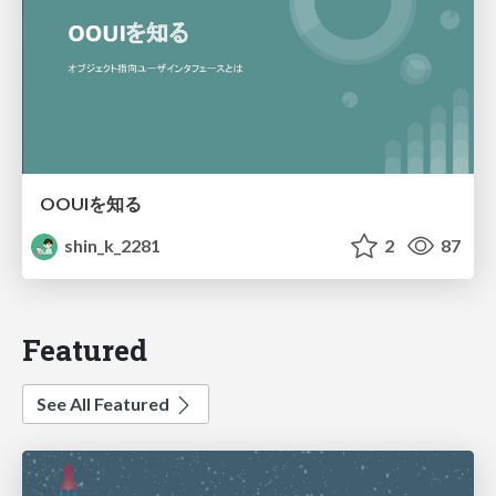
OOUIを知る
shin_k_2281
2
87
Featured
See All Featured