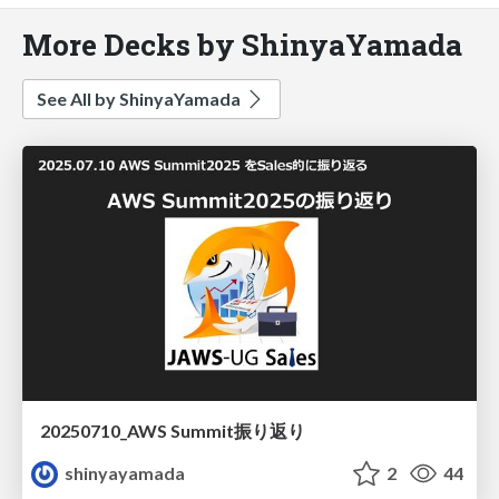
More Decks by ShinyaYamada
See All by ShinyaYamada
20250710_AWS Summit振り返り
shinyayamada
2
44