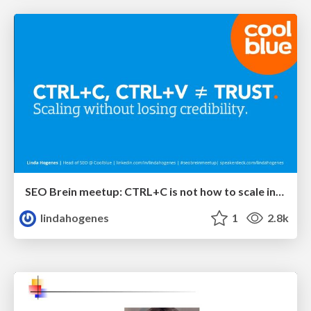
SEO Brein meetup: CTRL+C is not how to scale international SEO
lindahogenes
1
2.8k