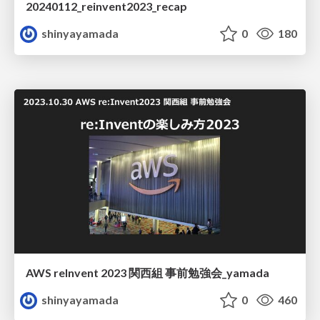
20240112_reinvent2023_recap
shinyayamada
0
180
AWS reInvent 2023 関西組 事前勉強会_yamada
shinyayamada
0
460