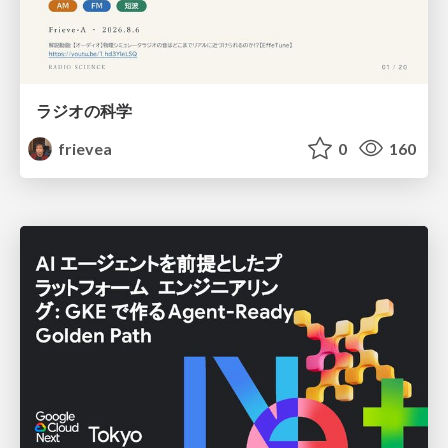
ラジオの科学
frievea
0
160