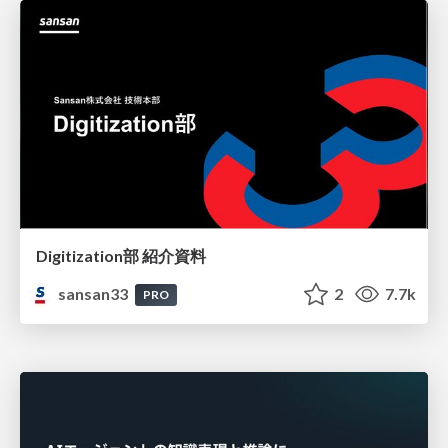
Digitization部 紹介資料
sansan33
2
7.7k
PRO