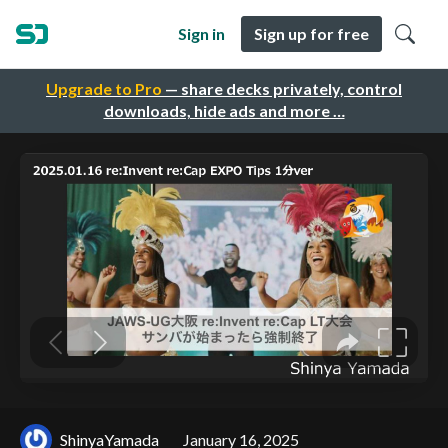
Sign in
Sign up for free
Upgrade to Pro
— share decks privately, control
downloads, hide ads and more …
ShinyaYamada
January 16, 2025