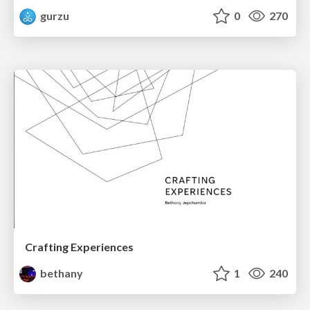
gurzu
0
270
Crafting Experiences
bethany
1
240