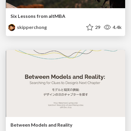
Six Lessons from altMBA
skipperchong
29
4.4k
Between Models and Reality