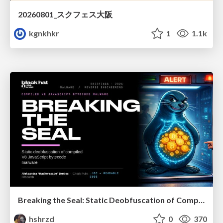
20260801_スクフェス大阪
kgnkhkr
1
1.1k
Breaking the Seal: Static Deobfuscation of Compiled V8 JavaScript Bytecode Malware
hshrzd
0
370