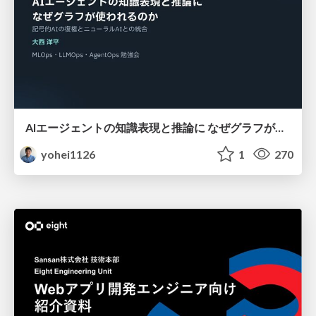
AIエージェントの知識表現と推論に なぜグラフが使われるのか - 記号的AIの復権とニューラルAIとの統合
yohei1126
1
270