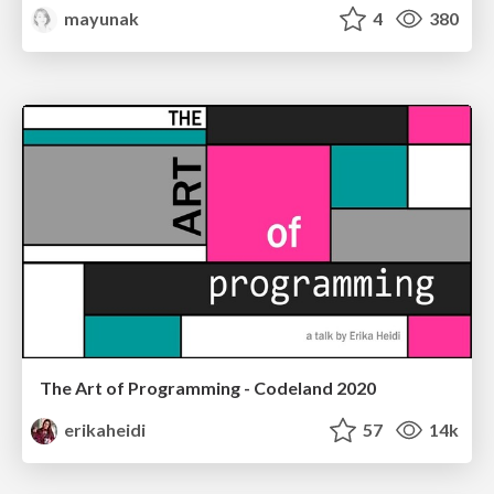
mayunak
4
380
The Art of Programming - Codeland 2020
erikaheidi
57
14k