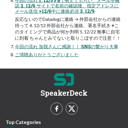
今回の流れ 1. 12/5 FBで教えてもらい、メールを確
認 2. 12/6 サイトで名前の確認後、指定アドレスに
メール送信 ※12/6中に連絡必須 3. 12/9
反応ないのでDatadogに連絡 → 外部会社からの連絡
待って 4. 12/12 外部会社から連絡、署名手続き ※こ
のタイミングで商品が何か判明 5. 12/22 無事に自宅
に到着 ちゃんとみてないと取りこぼすので注意！！
今回の流れ 加我さんに感謝！！ SNSの繋がり大事
ご清聴ありがとうございました
SpeakerDeck
Top Categories