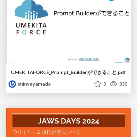
UMEKITAFORCE_Prompt_Builderができること.pdf
shinyayamada
0
330