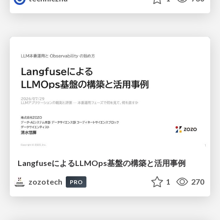
LangfuseによるLLMOps基盤の構築と活用事例
zozotech
1
270
PRO