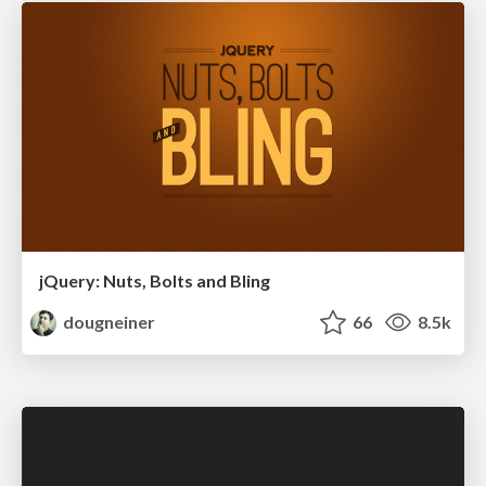
jQuery: Nuts, Bolts and Bling
dougneiner
66
8.5k