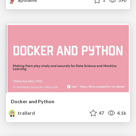
Docker and Python
trallard
47
4.1k