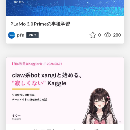
PLaMo 3.0 Primeの事後学習
pfn
0
280
PRO