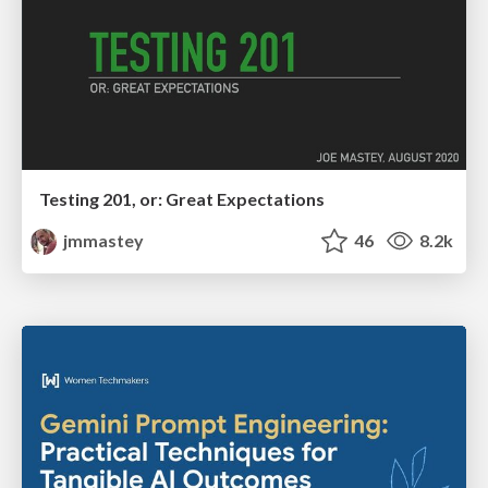
Testing 201, or: Great Expectations
jmmastey
46
8.2k