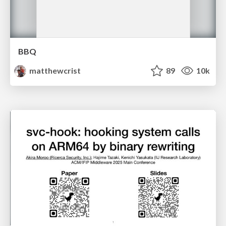
BBQ
matthewcrist
89
10k