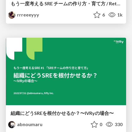
もう一度考える SRE チームの作り方・育て方 / Rethinking SRE #1: Building and Growing SRE Teams
rrreeeyyy
6
1k
組織にどうSREを根付かせるか？〜IVRyの場合〜
abnoumaru
0
330