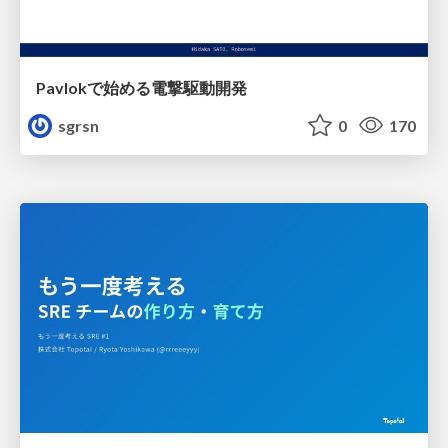
Pavlokで始める電撃駆動開発
sgrsn
0
170