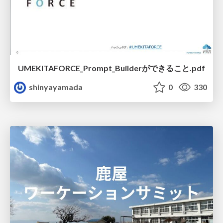
UMEKITAFORCE_Prompt_Builderができること.pdf
shinyayamada
0
330