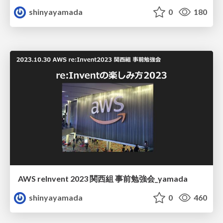
shinyayamada
0
180
AWS reInvent 2023 関西組 事前勉強会_yamada
shinyayamada
0
460