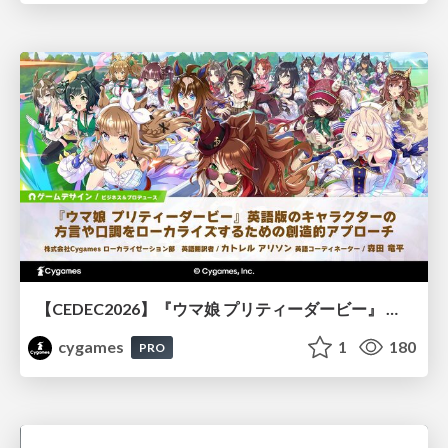
【CEDEC2026】『ウマ娘 プリティーダービー』 英語版のキャラクターの方言や口調をローカライズするための創造的アプローチ
cygames
1
180
PRO