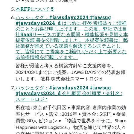
本RFPについて 5
ハッシュタグ：#jawsdays2024 #jawsug
#jawsdays2024_d はじめに 拝啓 皆様益々ご清祥
のこととお喜び申し上げます。 この度、弊社では⾃
社SaaSサービスの更なる展開・機能拡張を⾒据え本
提案依頼 書を公開致しました。 本提案依頼書は、弊
社業務が抱えている課題を解決するシステムとし
て、皆様にて ご提案をご検討いただく上で必要とな
る前提情報を記載してます。
皆様が最適と考える構築⽅針やご⽀援内容を、
2024/03/1までにご提案、JAWS DAYSでの発表お願
いします。 敬具 株式会社スマートロジ 6
ハッシュタグ：#jawsdays2024 #jawsug
#jawsdays2024_d 会社概要 会社概要 • 会社名 :
スマートロジ •
所在地 : 東京都千代⽥区 • 事業内容: 倉庫内作業の効
率化サービス • 設⽴ : 2016年 • 資本⾦ : 5億円 • 従業
員数: 80⼈ ビジョン • 「物流で世界を幸せに。Share
Happiness with Logistics.」 物流を通じて世界の⼈々
の幸せに貢献するというビジョン。 サービス内容 •