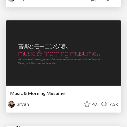
Music & Morning Musume
bryan
47
7.3k