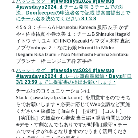
ハッシュタグ：#jawsdays2024 #jawsug
#jawsdays2024_d チーム発表 ３チームでの対
決、Doorkeeperの申込者名で記載 提案書提出まで
にチーム名を決めてください 3 1 2 3
4 5 6 ３：チームA Harunobu Kameda 服部 友⼦ かず
や ◦ 佐藤祐真 ⼩巻玖美 １：チームB Shinsuke Itagaki
イトウ ナリユキ ICHINO Kazuaki ヤマダ ◦ ⽊村 直紀
ノブヤnobuya ２：なにわ娘 Hiromi Ito Midor
Ikegami Rika Izumi ◦ Nao Nishihashi Fumina Shintaku
プランナー枠 エンジニア枠 若⼿枠
ハッシュタグ：#jawsdays2024 #jawsug
#jawsdays2024_d ルール 事前準備編 • Days前⽇
3/1 23:59 までに提案書の提出お願いします •
チーム毎のコミュニケーションは
Slack（jawsdaysrfp.slack.com）を⽤意するので そち
らでお願いします • 必要に応じてWeb会議など実施
ください • 採点は［⾯⽩さ］［技術］［コスト］
［実⽤性］の観点から審査 当⽇編 • 発表時間は10分
※デモ・⼨劇なんでもありですが時間は厳守 • チー
ムでマイクが1本となりますのでうまく活⽤くださ
い • 投票システムでの採点 4