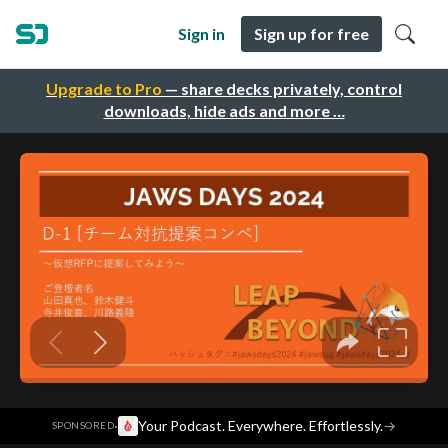
Sign in
Sign up for free
Upgrade to Pro
— share decks privately, control
downloads, hide ads and more …
·
Your Podcast. Everywhere. Effortlessly.
→
SPONSORED