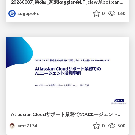
20260807_第6回_関東kaggler会LT_claw系bot xangiと始める、"寂しくない" kaggle
sugupoko
0
160
Atlassian Cloudサポート業務でのAIエージェント活用事例
smt7174
0
500