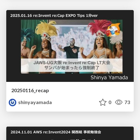
20250116_recap
shinyayamada
0
73