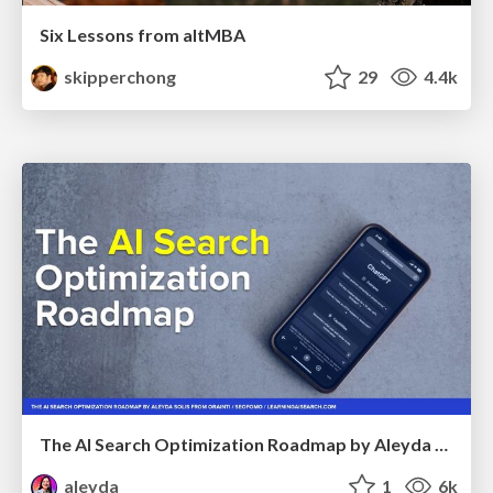
Six Lessons from altMBA
skipperchong
29
4.4k
The AI Search Optimization Roadmap by Aleyda Solis
aleyda
1
6k