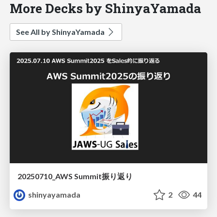
More Decks by ShinyaYamada
See All by ShinyaYamada
20250710_AWS Summit振り返り
shinyayamada
2
44