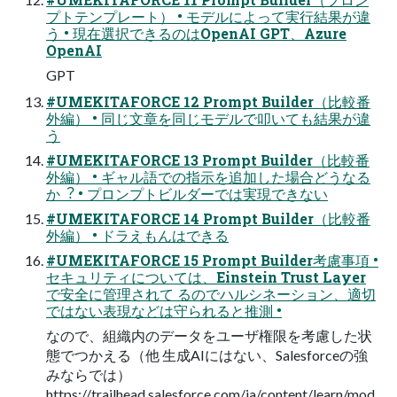
プトテンプレート） • モデルによって実⾏結果が違
う • 現在選択できるのはOpenAI GPT、Azure
OpenAI
GPT
#UMEKITAFORCE 12 Prompt Builder（⽐較番
外編） • 同じ⽂章を同じモデルで叩いても結果が違
う
#UMEKITAFORCE 13 Prompt Builder（⽐較番
外編） • ギャル語での指⽰を追加した場合どうなる
か︖ • プロンプトビルダーでは実現できない
#UMEKITAFORCE 14 Prompt Builder（⽐較番
外編） • ドラえもんはできる
#UMEKITAFORCE 15 Prompt Builder考慮事項 •
セキュリティについては、Einstein Trust Layer
で安全に管理されて るのでハルシネーション、適切
ではない表現などは守られると推測 •
なので、組織内のデータをユーザ権限を考慮した状
態でつかえる（他 ⽣成AIにはない、Salesforceの強
みならでは）
https://trailhead.salesforce.com/ja/content/learn/mod