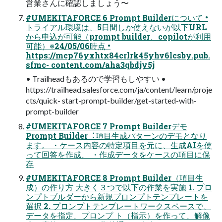
営業さんに確認しましょう〜
#UMEKITAFORCE 6 Prompt Builderについて •
トライアル環境は、5⽇間しか使えないが以下URL
から申込が可能（prompt builder、copilotが利⽤
可能）※24/05/06時点 •
https://mcp76yxhtx84crlrk45yhv6lcsby.pub.
sfmc- content.com/aha3qbdjy5j
• Trailheadもあるので学習もしやすい •
https://trailhead.salesforce.com/ja/content/learn/proje
cts/quick- start-prompt-builder/get-started-with-
prompt-builder
#UMEKITAFORCE 7 Prompt Builderデモ
Prompt Builder︓項⽬⽣成パターンのデモとなり
ます。 ・ケース内容の特定項⽬を元に、⽣成AIを使
って回答を作成、 ・作成データをケースの項⽬に保
存
#UMEKITAFORCE 8 Prompt Builder（項⽬⽣
成）の作り⽅ ⼤きく３つで以下の作業を実施 1. プロ
ンプトブルダーから新規プロンプトテンプレートを
選択 2. プロンプトテンプレートワークスペースで、
データを指定、プロンプ ト（指⽰）を作って、解像