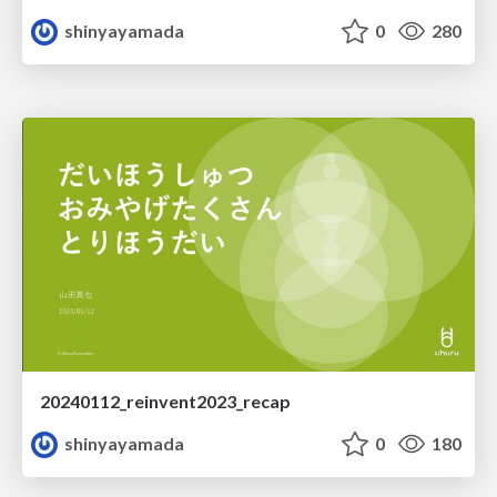
shinyayamada
0
280
20240112_reinvent2023_recap
shinyayamada
0
180