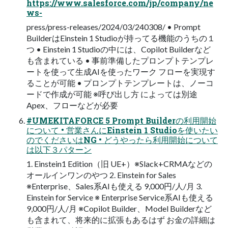
https://www.salesforce.com/jp/company/ne
ws-
press/press-releases/2024/03/240308/ • Prompt
BuilderはEinstein 1 Studioが持ってる機能のうちの１
つ • Einstein 1 Studioの中には、Copilot Builderなど
も含まれている • 事前準備したプロンプトテンプレ
ートを使って⽣成AIを使ったワーク フローを実現す
ることが可能 • プロンプトテンプレートは、ノーコ
ードで作成が可能 ※呼び出し⽅ によっては別途
Apex、フローなどが必要
#UMEKITAFORCE 5 Prompt Builderの利⽤開始
について • 営業さんにEinstein 1 Studioを使いたい
のでくださいはNG • どうやったら利⽤開始について
は以下３パターン
1. Einstein1 Edition（旧 UE+）※Slack+CRMAなどの
オールインワンのやつ 2. Einstein for Sales
※Enterprise、Sales系AIも使える 9,000円/⼈/⽉ 3.
Einstein for Service ※ Enterprise Service系AIも使える
9,000円/⼈/⽉ ※Copilot Builder、Model Builderなど
も含まれて、将来的に拡張もあるはず お⾦の詳細は