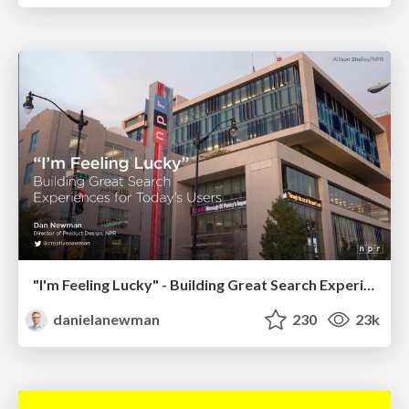
"I'm Feeling Lucky" - Building Great Search Experiences for Today's Users (#IAC19)
danielanewman
230
23k