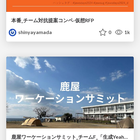
本番_チーム対抗提案コンペ-仮想RFP
shinyayamada
0
1k
鹿屋ワーケーションサミット_チームF_「生成Yeah~Iアプリ」の紹介