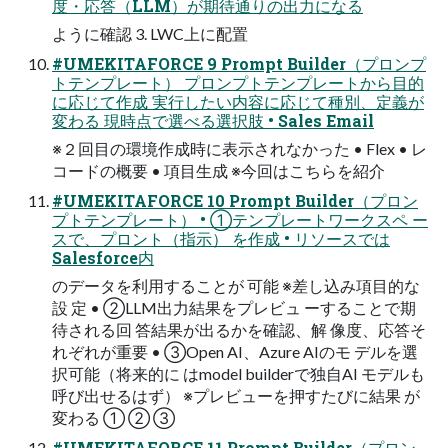
度・応答（LLM）が期待通りの出⼒になる
ように確認 3. LWC上に配置
#UMEKITAFORCE 9 Prompt Builder（プロンプ
トテンプレート） プロンプトテンプレートから⽬的
に応じて作成 実⾏したい内容に応じて種別、定義が
変わる 現時点で選べる選択肢 • Sales Email
※２回⽬の環境作成時に表⽰されなかった • Flex • レ
コードの概要 • 項⽬⽣成 ※今回はこちらを紹介
#UMEKITAFORCE 10 Prompt Builder（プロン
プトテンプレート） • ①テンプレートワークスペ ー
スで、プロント（指⽰） を作成 • リソースでは
Salesforce内
のデータを利⽤することが 可能 ※差し込み項⽬的な
設 定 • ②LLM出⼒結果をプレビュ ーすることで期
待される回 答結果が出るかを確認、解 像度、応答そ
れぞれが重要 • ③Open AI、Azure AIのモ デルを選
択可能（将来的に はmodel builderで独⾃AI モデルも
呼び出せるはず） ※プレビューを押すたびに結果 が
変わる ① ② ③
#UMEKITAFORCE 11 Prompt Builder（プロン