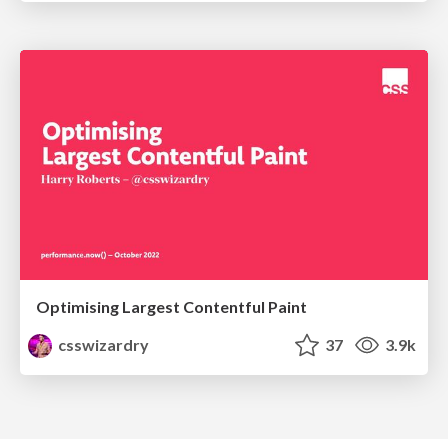
Optimising Largest Contentful Paint
csswizardry
37
3.9k