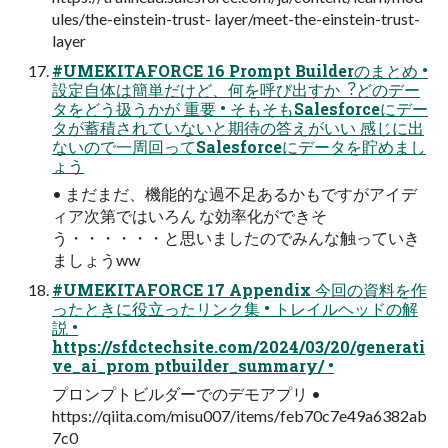
ules/the-einstein-trust- layer/meet-the-einstein-trust-
layer
#UMEKITAFORCE 16 Prompt Builderのまとめ •
設定⾃体は簡単だけど、何を呼び出すか︖どのデー
タをどう扱うかが 重要 • そもそもSalesforceにデー
タが蓄積されていないと期待の答えがいい 感じに出
ないので⼀周回ってSalesforceにデータを貯めまし
ょう
• まだまだ、機能的な過不⾜あるかもですがアイデ
ィア次第ではいろん な効率化ができそ
う・・・・・・と思いましたのでみんな触っていき
ましょうww
#UMEKITAFORCE 17 Appendix 今回の資料を作
ったときに役⽴ったリンク集 • トレイルヘッドの解
説 •
https://sfdctechsite.com/2024/03/20/generati
ve_ai_prom ptbuilder_summary/ •
プロンプトビルダーでのデモアプリ •
https://qiita.com/misu007/items/feb70c7e49a6382ab
7c0