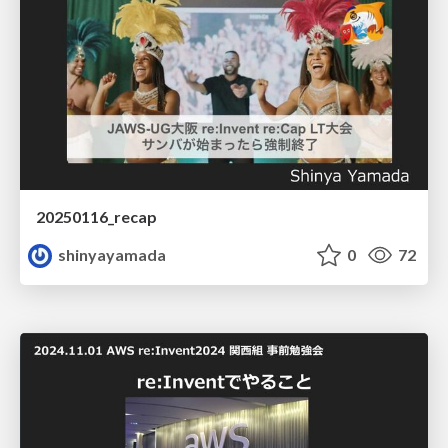
20250116_recap
shinyayamada
0
72