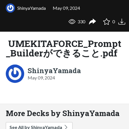
ShinyaYamada
May 09, 2024
330
0
UMEKITAFORCE_Prompt
_Builderができること.pdf
ShinyaYamada
May 09, 2024
More Decks by ShinyaYamada
See All by ShinyaYamada