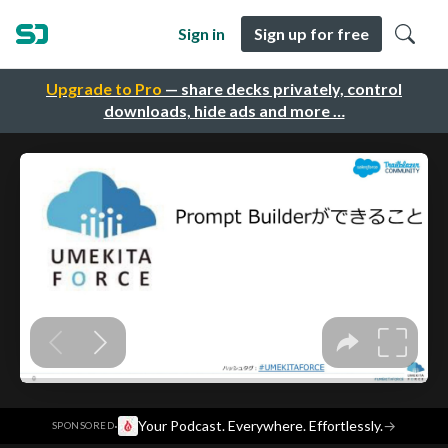
Sign in
Sign up for free
Upgrade to Pro
— share decks privately, control
downloads, hide ads and more …
·
Your Podcast. Everywhere. Effortlessly.
→
SPONSORED