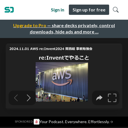
Sign in
Sign up for free
Upgrade to Pro
— share decks privately, control
downloads, hide ads and more …
·
Your Podcast. Everywhere. Effortlessly.
→
SPONSORED