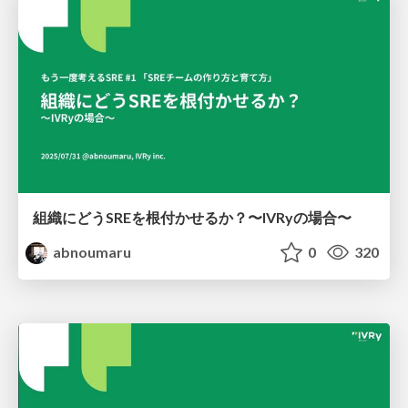
組織にどうSREを根付かせるか？〜IVRyの場合〜
abnoumaru
0
320