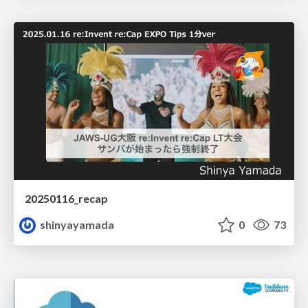
20250116_recap
shinyayamada
0
73