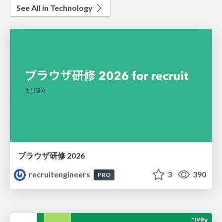
See All in Technology
ブラウザ研修 2026
recruitengineers
3
390
PRO