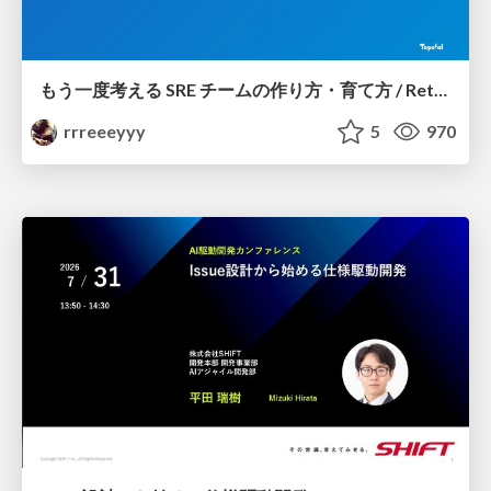
もう一度考える SRE チームの作り方・育て方 / Rethinking SRE #1: Building and Growing SRE Teams
rrreeeyyy
5
970