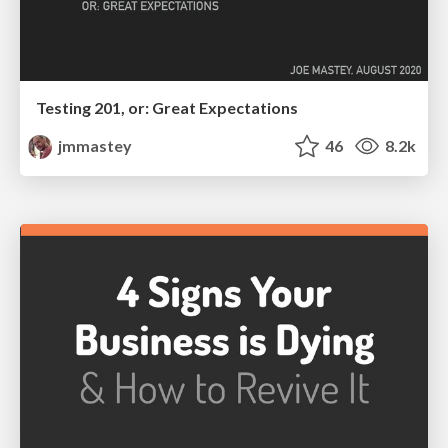
Testing 201, or: Great Expectations
jmmastey
46
8.2k