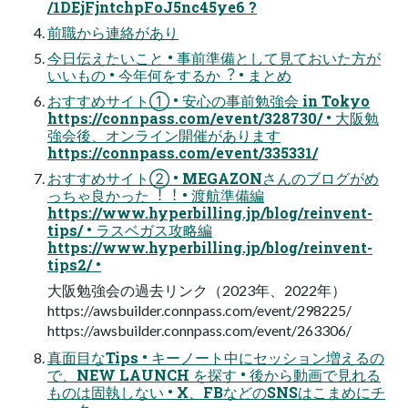
/1DEjFjntchpFoJ5nc45ye6 ?
前職から連絡があり
今⽇伝えたいこと • 事前準備として⾒ておいた⽅が
いいもの • 今年何をするか︖ • まとめ
おすすめサイト① • 安⼼の事前勉強会 in Tokyo
https://connpass.com/event/328730/ • ⼤阪勉
強会後、オンライン開催があります
https://connpass.com/event/335331/
おすすめサイト② • MEGAZONさんのブログがめ
っちゃ良かった︕︕ • 渡航準備編
https://www.hyperbilling.jp/blog/reinvent-
tips/ • ラスベガス攻略編
https://www.hyperbilling.jp/blog/reinvent-
tips2/ •
⼤阪勉強会の過去リンク（2023年、2022年）
https://awsbuilder.connpass.com/event/298225/
https://awsbuilder.connpass.com/event/263306/
真⾯⽬なTips • キーノート中にセッション増えるの
で、NEW LAUNCH を探す • 後から動画で⾒れる
ものは固執しない • X、FBなどのSNSはこまめにチ