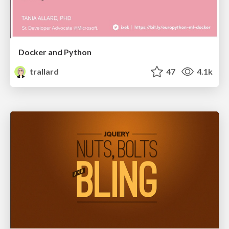
Docker and Python
trallard
47
4.1k