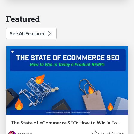
Featured
See All Featured
The State of eCommerce SEO: How to Win in Today's Products SERPs - #SEOweek
aleyda
2
11k