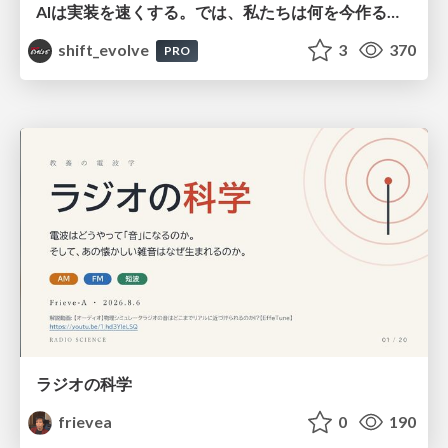
AIは実装を速くする。では、私たちは何を今作るべきか？－立場を越えてリリースに向き合ったチーム開発の実践 / 20260801 Hiromi Nakaya and Naoki Takahashi
shift_evolve
3
370
PRO
ラジオの科学
frievea
0
190