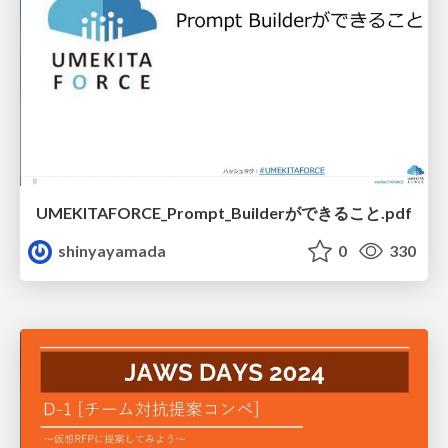
UMEKITAFORCE_Prompt_Builderができること.pdf
shinyayamada
0
330