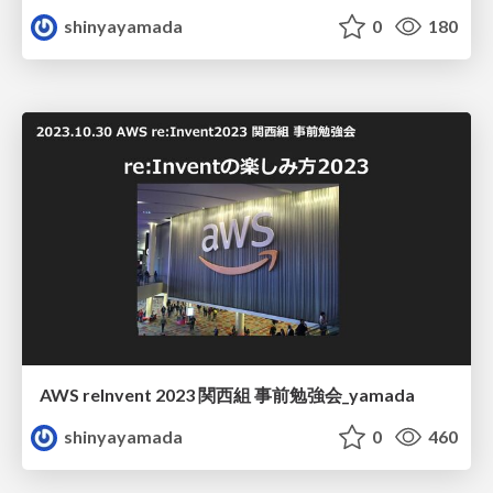
shinyayamada
0
180
AWS reInvent 2023 関西組 事前勉強会_yamada
shinyayamada
0
460