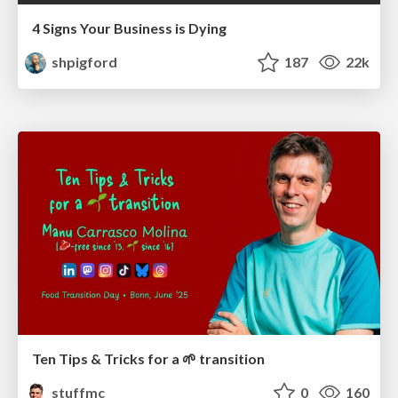
4 Signs Your Business is Dying
shpigford
187
22k
Ten Tips & Tricks for a 🌱 transition
stuffmc
0
160