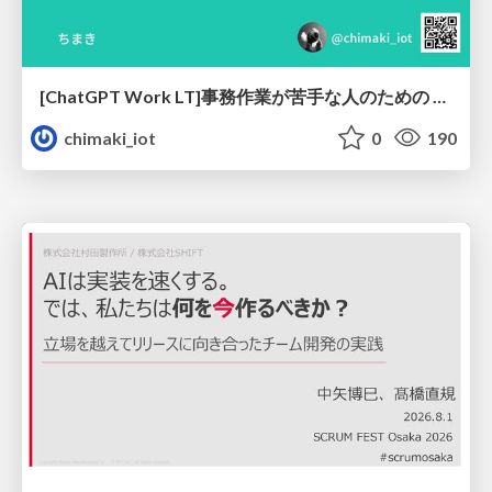
[ChatGPT Work LT]事務作業が苦手な人のための バックオフィスの「半」自動化
chimaki_iot
0
190