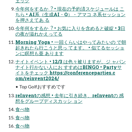
ェック
今年何をするか︖ • 現在の予約済スケジュールは こ
ちら • AI系（⽣成AI・Q）・アマコ ネ系セッション
を押さえてあ る
今年何をするか︖ • お気に⼊りを含めると破綻 • 3⽇
の夜が溢れかえってる
Morning Yoga • ⼀回くらいはやってみたいの で朝
起きれたら⾏こうと思っ てます。 • 似てるセッショ
ンに瞑想も亜 あります
ナイトイベント • 12/3 は⾊々被りますが、ジ ャパン
ナイト⾏かない⼈にお すすめはBINGO • Partyサ
イトをチェック https://conferenceparties.c
om/reinvent2024/
• Top Golfおすすめです
reInventの感想 • 去年に引き続き、reInventの 感
想をグループディスカッシ ョン
⾷べ物
食べ物
⾷べ物