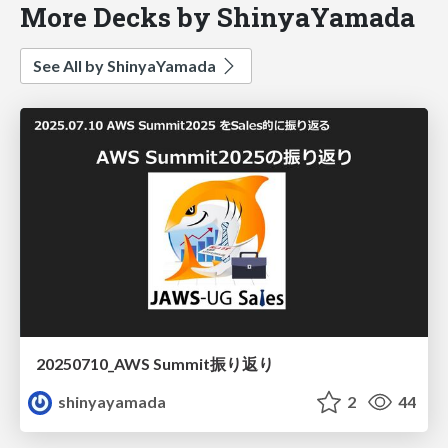
More Decks by ShinyaYamada
See All by ShinyaYamada
20250710_AWS Summit振り返り
shinyayamada
2
44