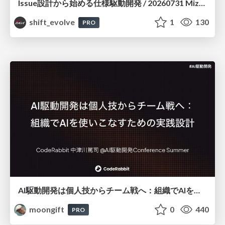
Issue設計から始める仕様駆動開発 / 20260731 Mizuki Hirata
shift_evolve
1
130
PRO
AI駆動開発は個人技からチーム戦へ：組織でAIを使いこなすための実践設計
moongift
0
440
PRO