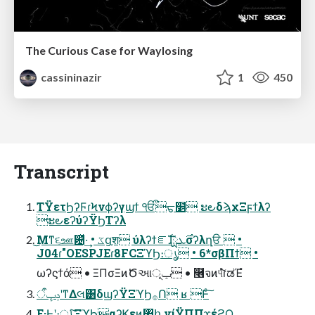
The Curious Case for Waylosing
cassininazir
1
450
Transcript
ΤΫετϦʔϜɾϞνϕʔγϣϯ ੴؙᠳ໵ ະ౿δϡχΞϝϯλʔ
ະ౿εʔύʔΫϦΤʔλ
͜Μͳ૬ஊ଴ͬͯ·͢ • ػցֶश ύλʔϯೝࣝɺ࣌ܥྻσʔλղੳ  •
J04ɾ"OESPJEɾ8FCΞϓϦ։ൃ • 6*σβΠϯ •
ωʔϛϯά • ΞΠσΞͷԾઆݕূ • ࿦จͷ୳͠ํɾಡΈํ
ݚڀऀʹͳΔલ͸δϣʔΫΞϓϦ࡞Ո ʁ Ͱͨ͠
͜Ε·Ͱʹ։ൃͨ͠ΞϓϦαʔϏεͷ঺հ νίΫΠΠϫέϩϘ