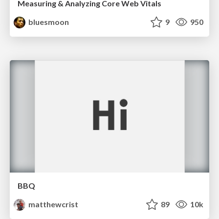
Measuring & Analyzing Core Web Vitals
bluesmoon
9
950
BBQ
matthewcrist
89
10k