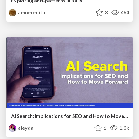
Exploring anti-patterns in Rails
aemeredith
3
460
AI Search: Implications for SEO and How to Move Forward - #ShenzhenSEOConference
aleyda
1
1.3k