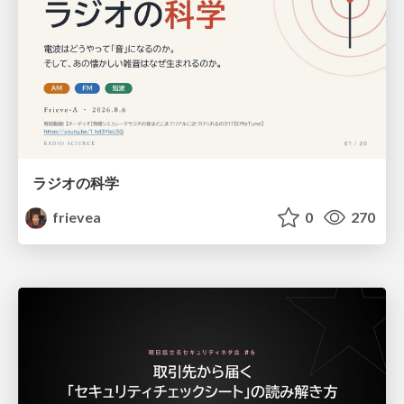
ラジオの科学
frievea
0
270