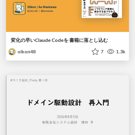
変化の早いClaude Codeを 書籍に落とし込む
oikon48
7
1.3k