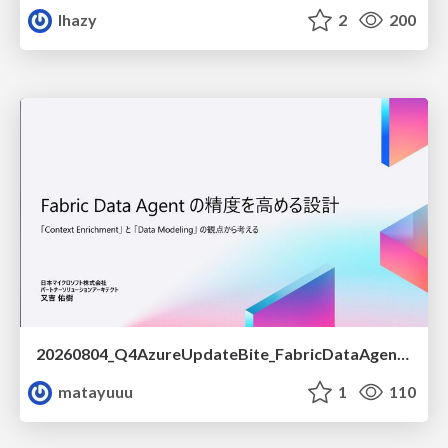
lhazy
2
200
20260804_Q4AzureUpdateBite_FabricDataAgentの精度を高める設計.pdf
matayuuu
1
110