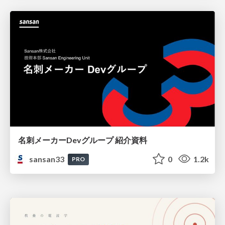
名刺メーカーDevグループ 紹介資料
sansan33
0
1.2k
PRO