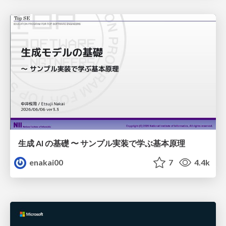
生成 AI の基礎 〜 サンプル実装で学ぶ基本原理
enakai00
7
4.4k