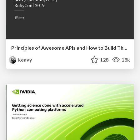
Principles of Awesome APIs and How to Build Them.
keavy
128
18k