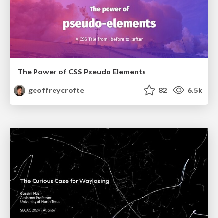
The Power of CSS Pseudo Elements
geoffreycrofte
82
6.5k