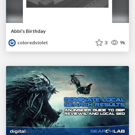
Abbi's Birthday
coloredviolet
3
9k