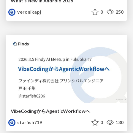
What's New in Android 2026
veronikapj
0
250
VibeCodingからAgenticWorkflowへ
starfish719
0
130