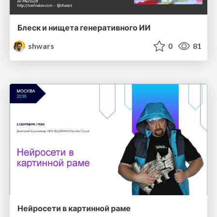
Блеск и нищета генеративного ИИ
shwars
0
81
Нейросети в картинной раме