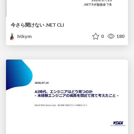
今さら聞けない .NET CLI
htkym
0
180