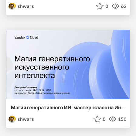
shwars
0
62
Магия генеративного ИИ: мастер-класс на Интермузей 2024
shwars
0
150