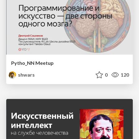
Pytho_NN Meetup
shwars
0
120