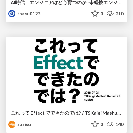
AI時代、エンジニアはどう育つのか -未経験エンジニアの成長を間近で見て考えたこと-
thasu0123
0
210
これって Effect でできたのでは? / TSKaigi Mashup Kansai #2
susisu
0
140