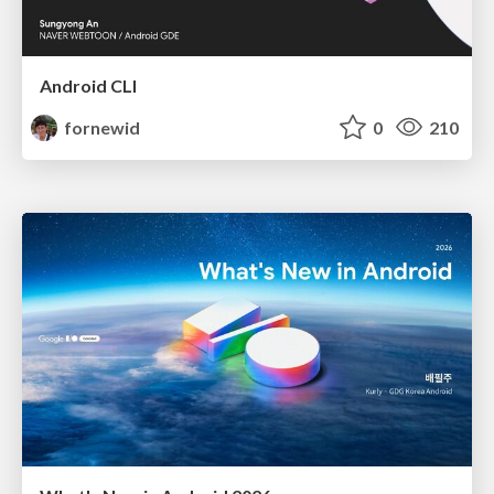
Android CLI
fornewid
0
210