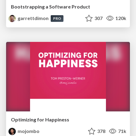
Bootstrapping a Software Product
garrettdimon
307
120k
PRO
Optimizing for Happiness
mojombo
378
71k