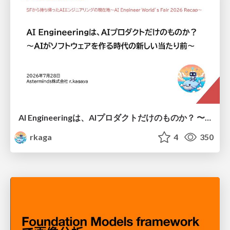
AI Engineeringは、AIプロダクトだけのものか？ 〜AIがソフトウェアを作る時代の新しい当たり前〜 / No AI in your product. AI Engineering in your development.
rkaga
4
350