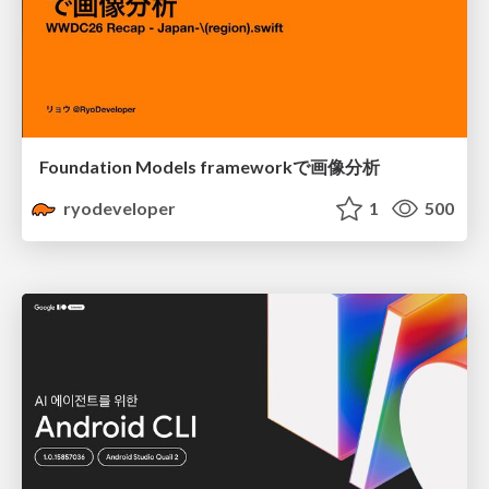
Foundation Models frameworkで画像分析
ryodeveloper
1
500