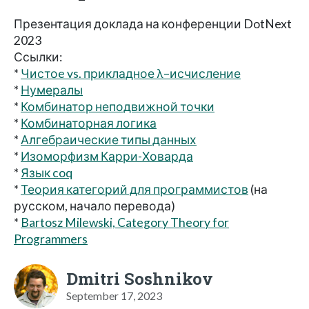
Презентация доклада на конференции DotNext
2023
Ссылки:
*
Чистоe vs. прикладное λ–исчисление
*
Нумералы
*
Комбинатор неподвижной точки
*
Комбинаторная логика
*
Алгебраические типы данных
*
Изоморфизм Карри-Ховарда
*
Язык coq
*
Теория категорий для программистов
(на
русском, начало перевода)
*
Bartosz Milewski, Category Theory for
Programmers
Dmitri Soshnikov
September 17, 2023