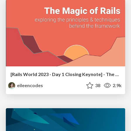
[Rails World 2023 - Day 1 Closing Keynote] - The Magic of Rails
eileencodes
38
2.9k