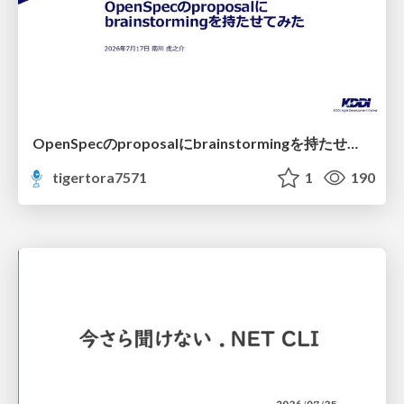
OpenSpecのproposalにbrainstormingを持たせてみた
tigertora7571
1
190