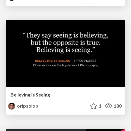
Believing is Seeing
oripsolob
1
180