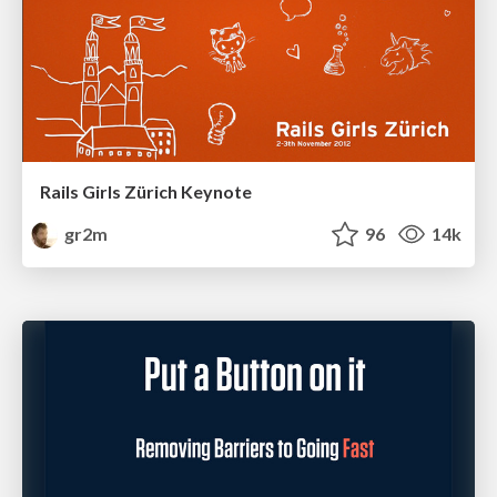
Rails Girls Zürich Keynote
gr2m
96
14k