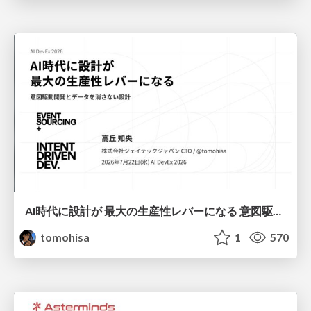
AI時代に設計が 最大の生産性レバーになる 意図駆動開発とデータを消さない設計｜Don't Delete Your Data or Your Intent — Design as the Deepest Lever in the AI Era
tomohisa
1
570