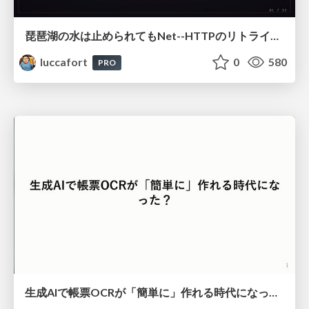
琵琶湖の水は止められてもNet--HTTPのリトライは止められない / You might be able to stop the water flow of Lake Biwa but you can't stop Net::HTTP retries
luccafort
0
580
PRO
生成AIで帳票OCRが「簡単に」作れる時代になった？