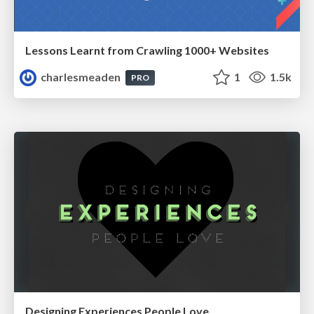
Lessons Learnt from Crawling 1000+ Websites
charlesmeaden
1
1.5k
PRO
Designing Experiences People Love