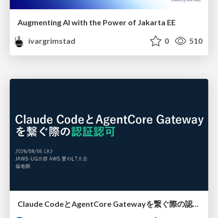
Augmenting AI with the Power of Jakarta EE
ivargrimstad
0
510
Claude CodeとAgentCore Gatewayを繋ぐ際の認証認可 / Authentication and authorization when connecting Claude Code with AgentCore Gateway