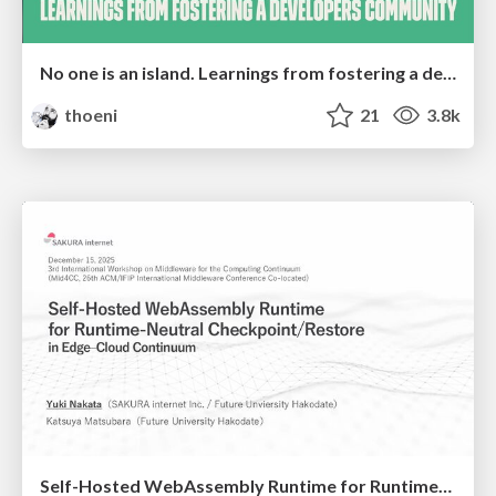
No one is an island. Learnings from fostering a developers community.
thoeni
21
3.8k
Self-Hosted WebAssembly Runtime for Runtime-Neutral Checkpoint/Restore in Edge–Cloud Continuum