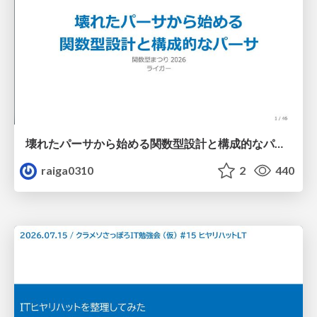
壊れたパーサから始める関数型設計と構成的なパーサ #fp_matsuri
raiga0310
2
440