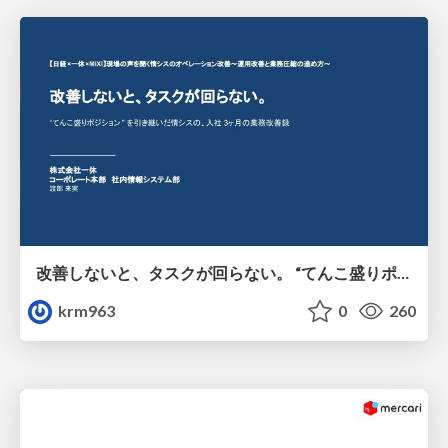
改善しないと、タスクが回らない。 “てんこ盛りポジション” を引き継いだ情シスの、入社3ヶ月の業務改善録
krm963
0
260