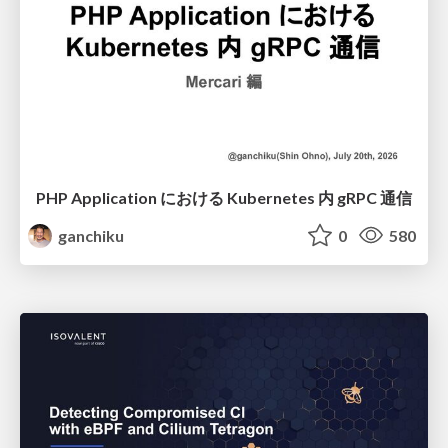
PHP Application における Kubernetes 内 gRPC 通信
ganchiku
0
580