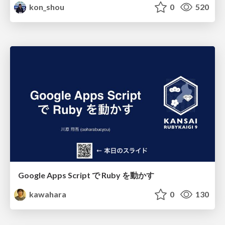
kon_shou
0
520
Google Apps Script で Ruby を動かす
kawahara
0
130