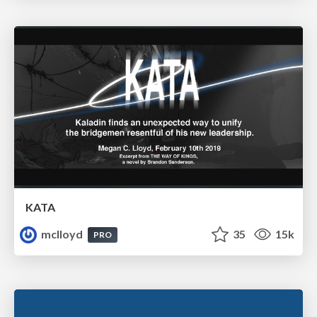
KATA
mclloyd
35
15k
PRO