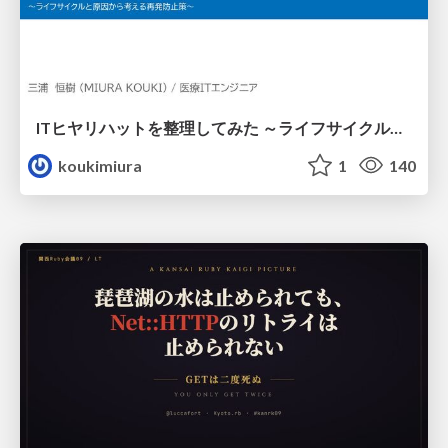
ITヒヤリハットを整理してみた ～ライフサイクルと原因から考える再発防止策～
koukimiura
1
140