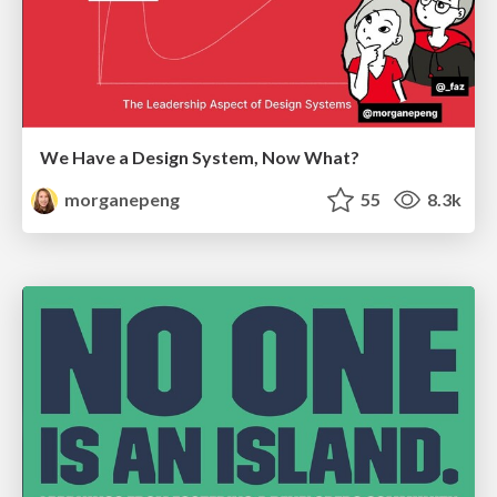
We Have a Design System, Now What?
morganepeng
55
8.3k