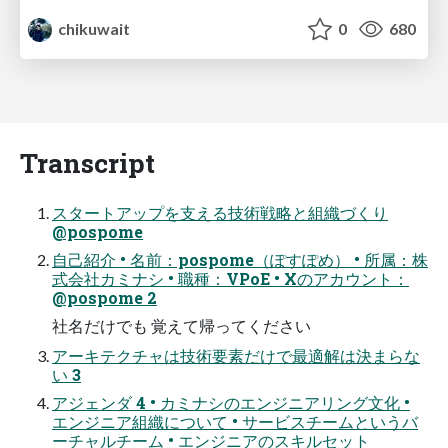
chikuwait
0
680
Transcript
スタートアップを支える技術戦略と組織づくり
@pospome
自己紹介 • 名前：pospome（ぽすぽめ） • 所属：株
式会社カミナシ • 職種：VPoE • Xのアカウント：
@pospome 2
社名だけでも 覚えて帰ってください
アーキテクチャは技術要素だけで最適解は決まらな
い 3
アジェンダ 4 • カミナシのエンジニアリング文化 •
エンジニア組織について • サービスチームというバ
ーチャルチーム • エンジニアのスキルセット