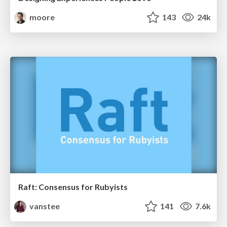
moore
143
24k
Raft: Consensus for Rubyists
vanstee
141
7.6k