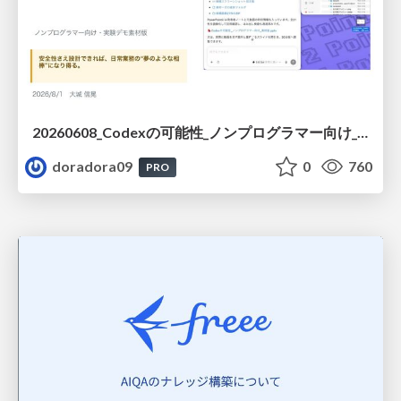
20260608_Codexの可能性_ノンプログラマー向け_大城追記
doradora09
0
760
PRO