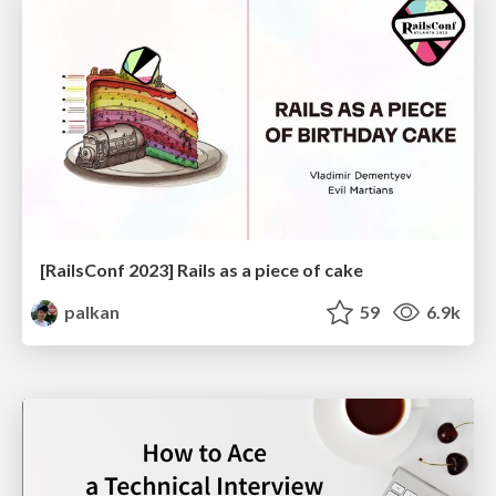
[RailsConf 2023] Rails as a piece of cake
palkan
59
6.9k