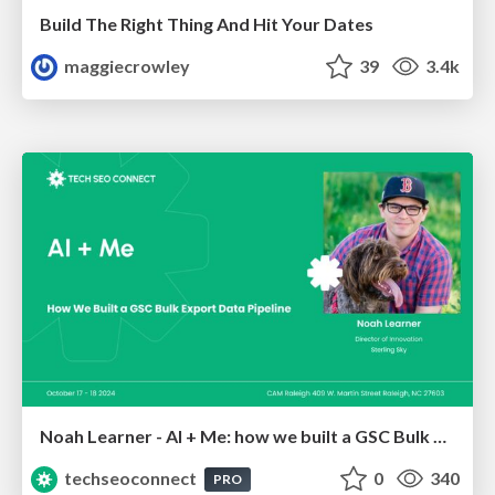
Build The Right Thing And Hit Your Dates
maggiecrowley
39
3.4k
Noah Learner - AI + Me: how we built a GSC Bulk Export data pipeline
techseoconnect
0
340
PRO