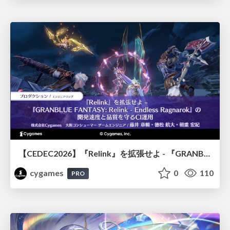
【CEDEC2026】『Relink』を拡張せよ - 『GRANBLUE FANTASY: Relink - Endless Ragnarok』の開発速度と品質を守るCI運用
cygames
0
110
PRO