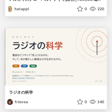
hatappi
0
220
ラジオの科学
frievea
0
140