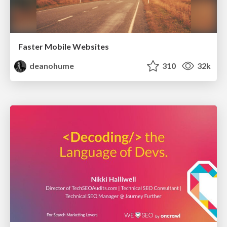
Faster Mobile Websites
deanohume
310
32k