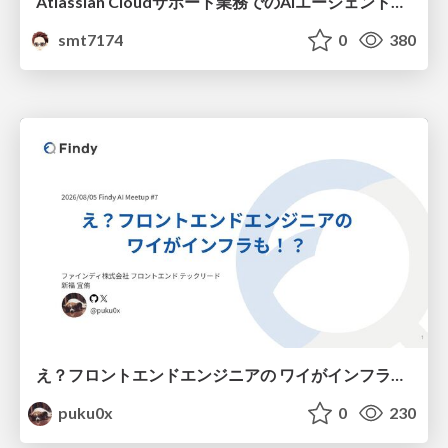
Atlassian Cloudサポート業務でのAIエージェント活用事例
smt7174
0
380
え？フロントエンドエンジニアの ワイがインフラも！？
puku0x
0
230