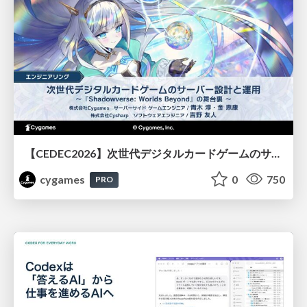
【CEDEC2026】次世代デジタルカードゲームのサーバー設計と運用 〜『Shadowverse: Worlds Beyond』の舞台裏～
cygames
0
750
PRO