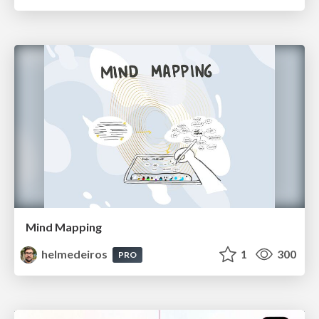
Mind Mapping
helmedeiros
1
300
PRO