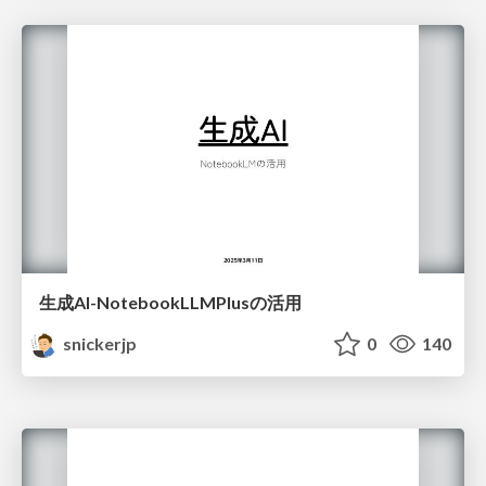
生成AI-NotebookLLMPlusの活用
snickerjp
0
140