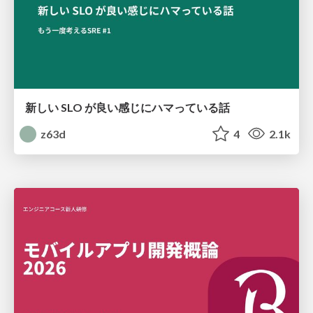
新しい SLO が良い感じにハマっている話
z63d
4
2.1k