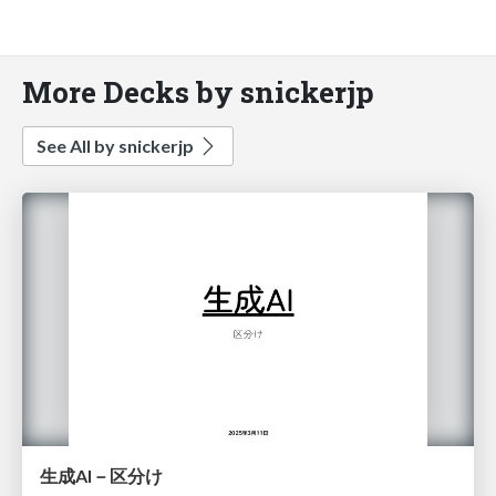
More Decks by snickerjp
See All by snickerjp
生成AI－区分け