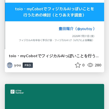
toio・myCobotでフィジカルAIっぽいことを行うための検討（とりあえず調査） / フィジカルAI LT（IoTLTによる開催）
you
0
280
PRO