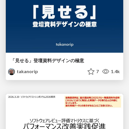
「見せる」登壇資料デザインの極意
takanorip
7
1.4k