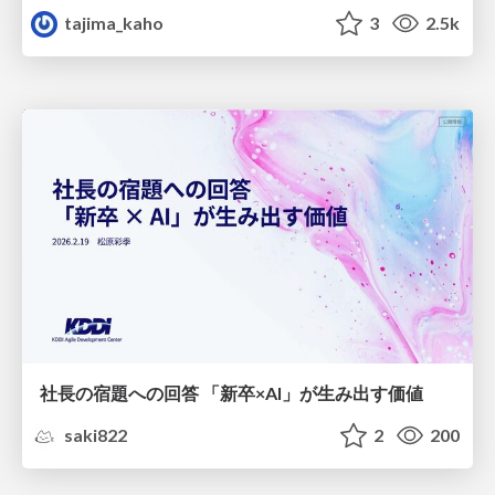
tajima_kaho
3
2.5k
社長の宿題への回答 「新卒×AI」が生み出す価値
saki822
2
200