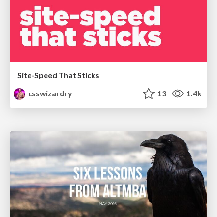
Site-Speed That Sticks
csswizardry
13
1.4k