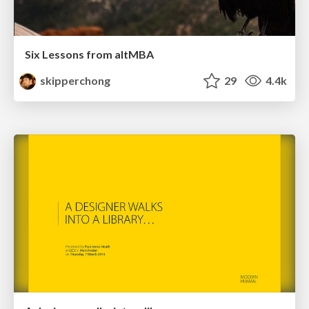
Six Lessons from altMBA
skipperchong
29
4.4k