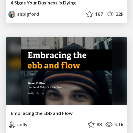
4 Signs Your Business is Dying
shpigford
187
22k
Embracing the Ebb and Flow
colly
88
5.1k