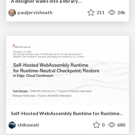
A designer walks into a library…
pauljervisheath
211
24k
Self-Hosted WebAssembly Runtime for Runtime-Neutral Checkpoint/Restore in Edge–Cloud Continuum
chikuwait
0
680