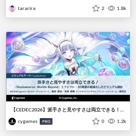
tararira
2
1.8k
【CEDEC2026】派手さと見やすさは両立できる！『Shadowverse: Worlds Beyond』エフェクト・3D背景の超進化したビジュアル設計
cygames
0
1.2k
PRO