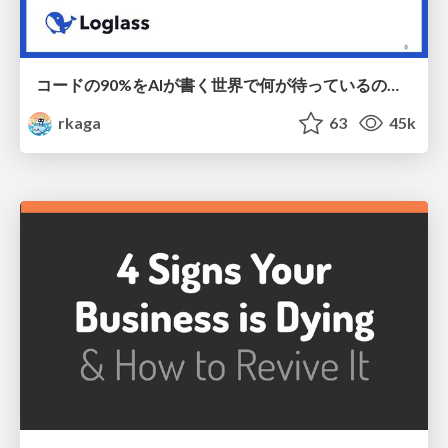
コードの90%をAIが書く世界で何が待っているのか / What awaits us in a world where 90% of the code is written by AI
rkaga
63
45k