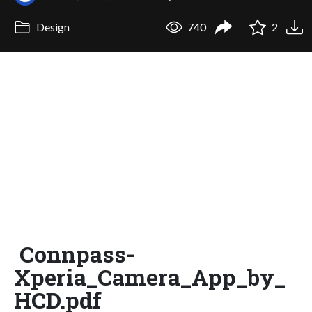
Design
740
2
Connpass-
Xperia_Camera_App_by_
HCD.pdf