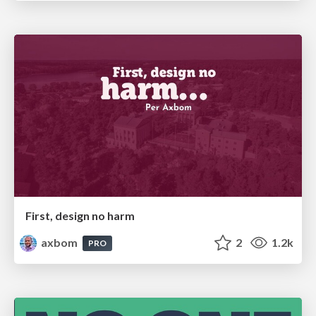
First, design no harm
axbom
2
1.2k
PRO