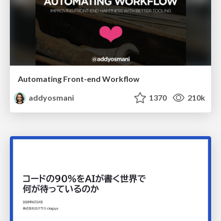
Automating Front-end Workflow
addyosmani
1370
210k