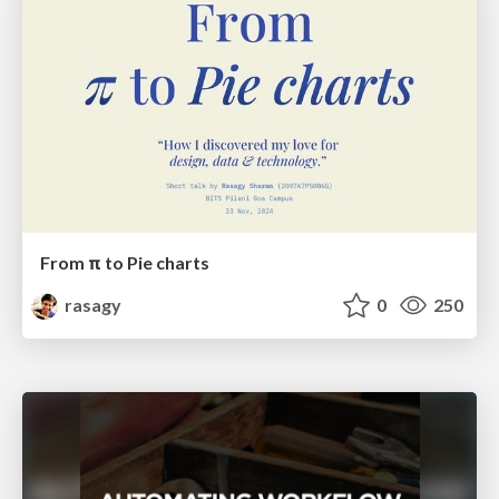
From π to Pie charts
rasagy
0
250