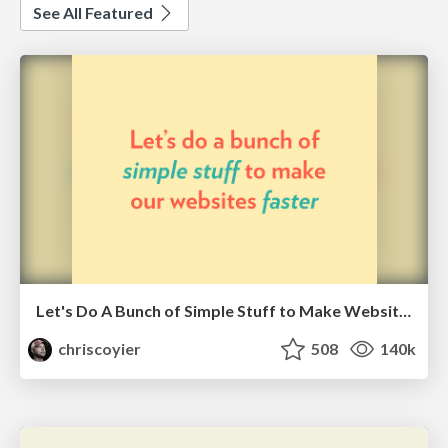
See All Featured
Let's Do A Bunch of Simple Stuff to Make Websites Faster
chriscoyier
508
140k