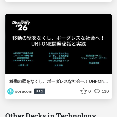
移動の壁をなくし、ボーダレスな社会へ！UNI-ONE開発秘話と実践【SORACOM Discovery 2026】
soracom
0
110
PRO
Other Decks in Technology