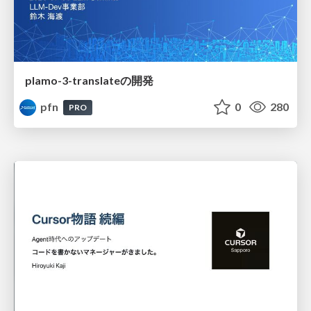
plamo-3-translateの開発
pfn
0
280
PRO