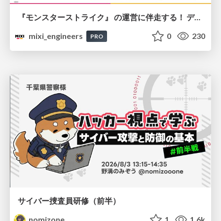
『モンスターストライク』 の運営に伴走する！ データ民主化への 解析グループの3つのアプローチ
mixi_engineers
0
230
PRO
サイバー捜査員研修（前半）
nomizone
1
1.6k