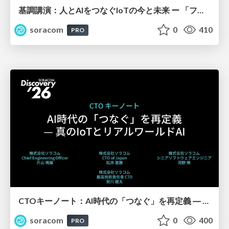
基調講演：人とAIをつなぐIoTの今と未来 ー 「フィジカル」と「デジタル」が出会うその先へ【SORACOM Discovery 2026】
soracom
0
410
PRO
CTOキーノート：AI時代の「つなぐ」を再定義 ― 真のIoTとリアルワールドAI【SORACOM Discovery 2026】
soracom
0
400
PRO