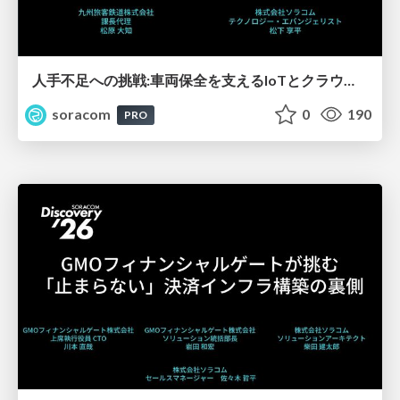
人手不足への挑戦:車両保全を支えるIoTとクラウド内製化の道【SORACOM Discovery 2026】
soracom
0
190
PRO