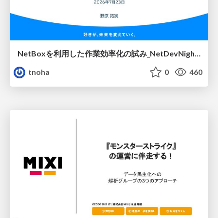
NetBoxを利用した作業効率化の試み_NetDevNight4
tnoha
0
460