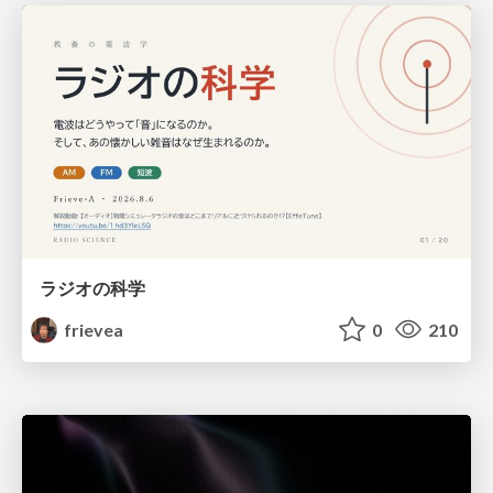
ラジオの科学
frievea
0
210