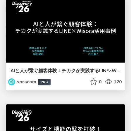
AIと人が繋ぐ顧客体験：チカクが実践するLINE×Wisora活用事例【SORACOM Discovery 2026】
soracom
0
120
PRO