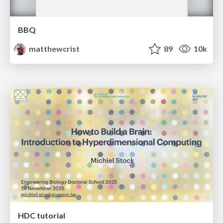
BBQ
matthewcrist
89
10k
HDC tutorial