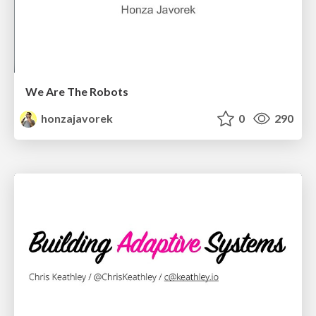
We Are The Robots
honzajavorek
0
290