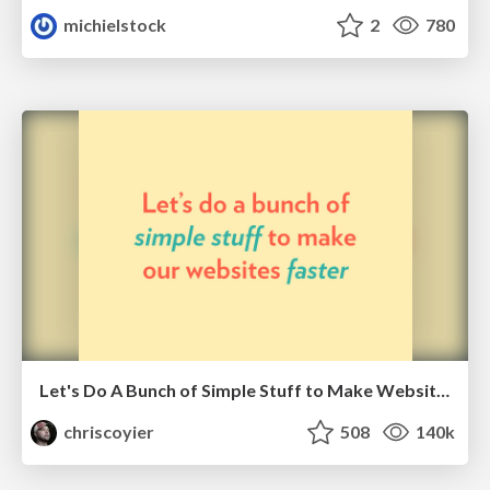
michielstock
2
780
Let's Do A Bunch of Simple Stuff to Make Websites Faster
chriscoyier
508
140k