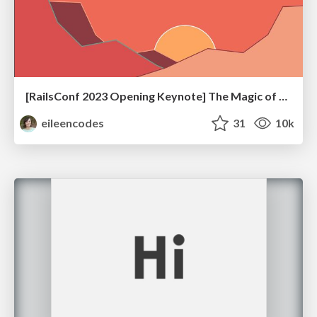
[RailsConf 2023 Opening Keynote] The Magic of Rails
eileencodes
31
10k