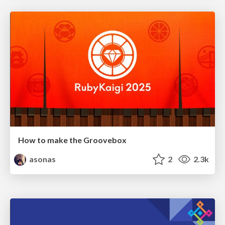
How to make the Groovebox
asonas
2
2.3k