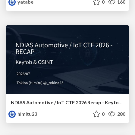
yatabe
0
160
NDIAS Automotive / IoT CTF 2026 Recap - Keyfob & OSINT
himitu23
0
280