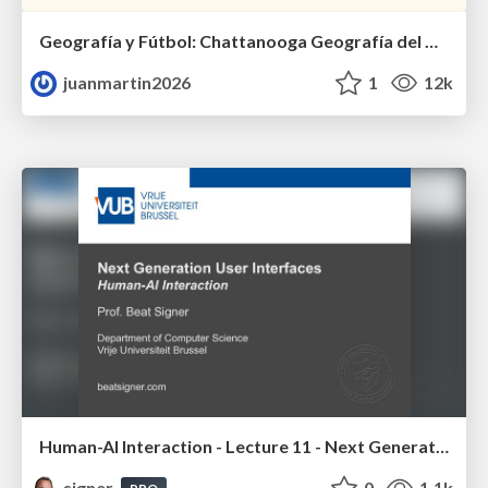
Geografía y Fútbol: Chattanooga Geografía del Búnker de La Roja.
juanmartin2026
1
12k
Human-AI Interaction - Lecture 11 - Next Generation User Interfaces (4018166FNR)
signer
0
1.1k