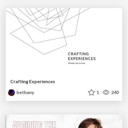
Crafting Experiences
bethany
1
240