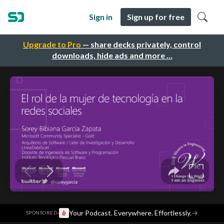
Sign in
Sign up for free
Upgrade to Pro
— share decks privately, control
downloads, hide ads and more …
·
Your Podcast. Everywhere. Effortlessly.
→
SPONSORED