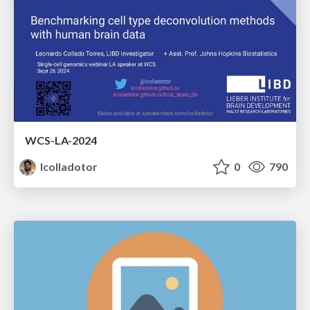
WCS-LA-2024
lcolladotor
0
790