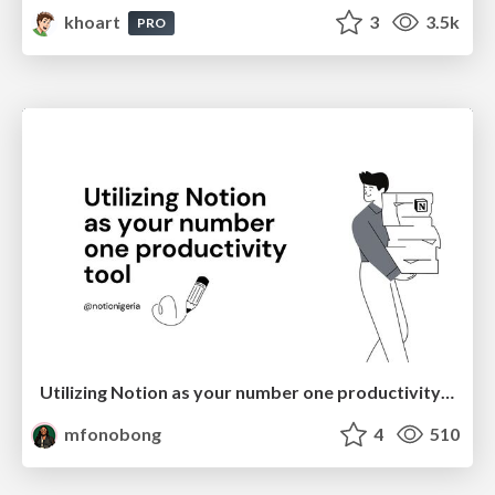
khoart
3
3.5k
PRO
Utilizing Notion as your number one productivity tool
mfonobong
4
510