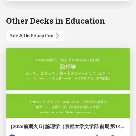
Other Decks in Education
See All in Education
[2026前期火５] 論理学（京都大学文学部 前期 第14回）「計算は、証明ではない——ハルシネーションを三層ハーモニーで診る」