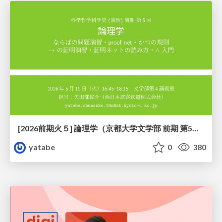
[2026前期火５] 論理学（京都大学文学部 前期 第5回）「 ならばの問題演習・proof net・かつの規則」
yatabe
0
380