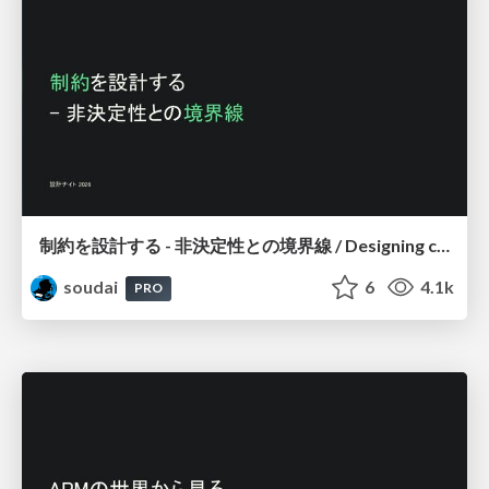
制約を設計する - 非決定性との境界線 / Designing constraints
soudai
6
4.1k
PRO