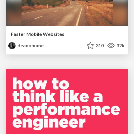
Faster Mobile Websites
deanohume
310
32k