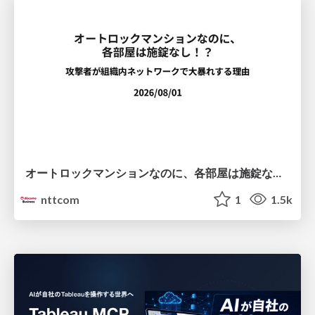
オートロックマンションなのに、各部屋は施錠なし！？ 攻撃者が組織内ネットワークで大暴れする理由 / The Front Door Is Locked, but the Rooms Are Wide Open: Why Attackers Move Freely Inside Enterprise Networks
nttcom
1
1.5k