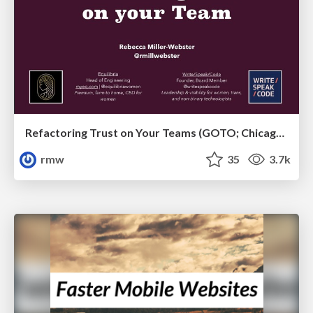
Refactoring Trust on Your Teams (GOTO; Chicago 2020)
rmw
35
3.7k