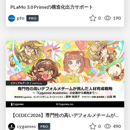
PLaMo 3.0 Primeの構造化出力サポート
pfn
0
190
PRO
【CEDEC2026】専門性の高いデフォルメチームが挑んだ人材育成戦略 〜Cygames Academiaの企画から実施まで〜
cygames
0
490
PRO