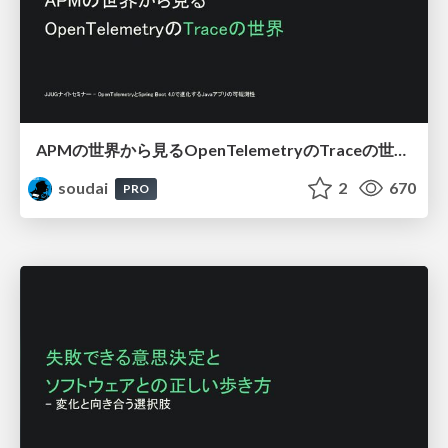
APMの世界から見るOpenTelemetryのTraceの世界 / OpenTelemetry in the Java
soudai
2
670
PRO