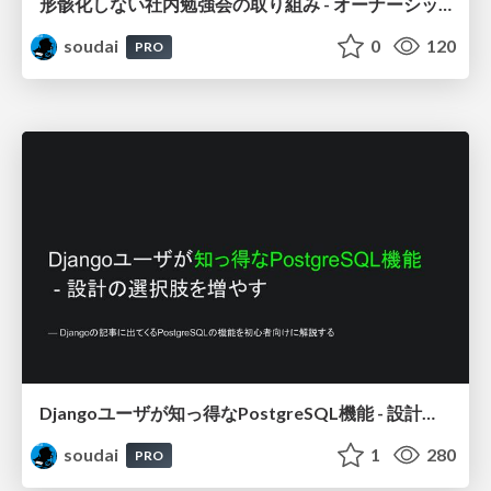
形骸化しない社内勉強会の取り組み - オーナーシップの作り方 / In-house study session
soudai
0
120
PRO
Djangoユーザが知っ得なPostgreSQL機能 - 設計の選択肢を増やす / Djang-use-PostgreSQL
soudai
1
280
PRO