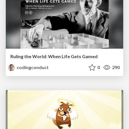
Ruling the World: When Life Gets Gamed
codingconduct
0
290