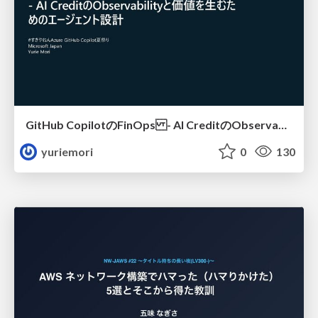
GitHub CopilotのFinOps - AI CreditのObservabilityと価値を生むためのエージェント設計
yuriemori
0
130