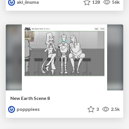
aki_iinuma
128
56k
New Earth Scene 8
popppiees
3
2.5k