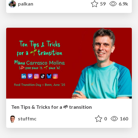
palkan
59
6.9k
Ten Tips & Tricks for a 🌱 transition
stuffmc
0
160