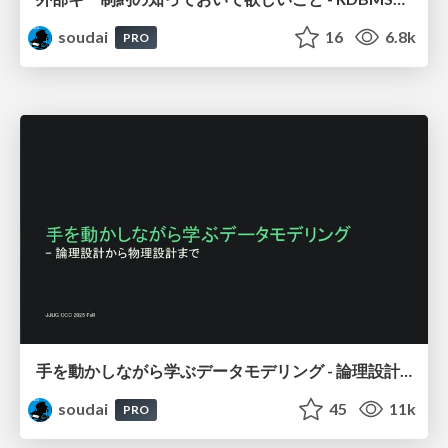
soudai
16
6.8k
PRO
手を動かしながら学ぶデータモデリング - 論理設計から物理設計まで / Data modeling
soudai
45
11k
PRO