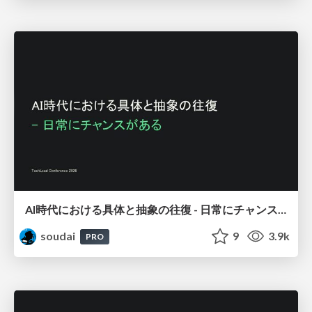
AI時代における具体と抽象の往復 - 日常にチャンスがある / Moving Between the Concrete
soudai
9
3.9k
PRO