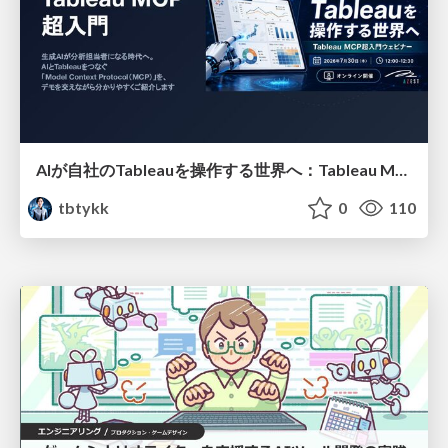
AIが自社のTableauを操作する世界へ：Tableau MCP超入門
tbtykk
0
110