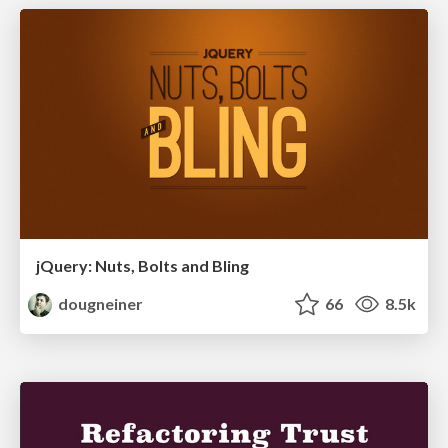
jQuery: Nuts, Bolts and Bling
dougneiner
66
8.5k