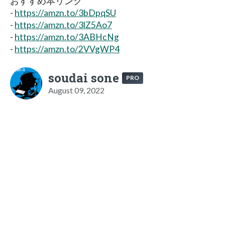
おすすめ本リンク
-
https://amzn.to/3bDpqSU
-
https://amzn.to/3lZ5Ao7
-
https://amzn.to/3ABHcNg
-
https://amzn.to/2VVgWP4
soudai sone
PRO
August 09, 2022