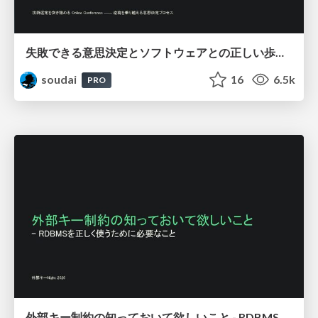
失敗できる意思決定とソフトウェアとの正しい歩き方_-_変化と向き合う選択肢/ Designing for Reversible Decisions
soudai
16
6.5k
PRO
外部キー制約の知っておいて欲しいこと - RDBMSを正しく使うために必要なこと / FOREIGN KEY Night