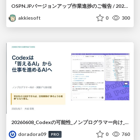
OSPN.JPバージョンアップ作業進捗のご報告 / 20260801-osc26kyoto
akkiesoft
0
300
20260608_Codexの可能性_ノンプログラマー向け_大城追記
doradora09
0
760
PRO