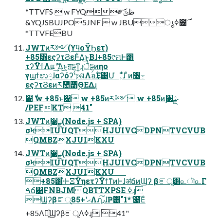
*TTVFS  w FYQ༗ޮظݶ
&YQJSBUJPO5JNF  w JBUൃߦ೔࣌
*TTVFEBU
JWTͷར༻(ϒϥοΫϦετ)
+85͸εςʔτϨεͰ͋Δ͜ͱ͔Βɺ+85୯ମͰ͸
τʔΫϯΛແޮʹ͢Δ͜ͱ͕ग़དྷͳ͍ɻैདྷͷηο
γϣϯಉ༷ɺαʔόʔʹঢ়ଶΛอ࣋͢Ε͹Մೳ͕ͩɺ ͦͷ৔߹
εςʔτϨεͷར఺͸ࣦΘΕΔɻ
໨࣍ w +85ͱ͸ w +85ͷར༻ w +85ͷ࣮૷ྫ
/PEFKT 41"
JWTͷ࣮૷ྫ(Node.js + SPA)
σϞIUUQTHJUIVCDPNTVCVUB
QMBZXJUIKXU
JWTͷ࣮૷ྫ(Node.js + SPA)
σϞIUUQTHJUIVCDPNTVCVUB
QMBZXJUIKXU
+85͸͋͘·ͰΞΫηετʔΫϯͳͷͰɺॳճͷϢʔ βೝূ͸௨ৗ௨Γ
ࠓճ͸FNBJMQBTTXPSE ߦ͏ɻ
Ϣʔβೝূޙʹ+85Λฦ٫͠ɺҎ߱͸"1*ʹ౉͞Εͨ
+85Λ༻͍ͯϢʔβೝূΛߦ͏ɻ 41"