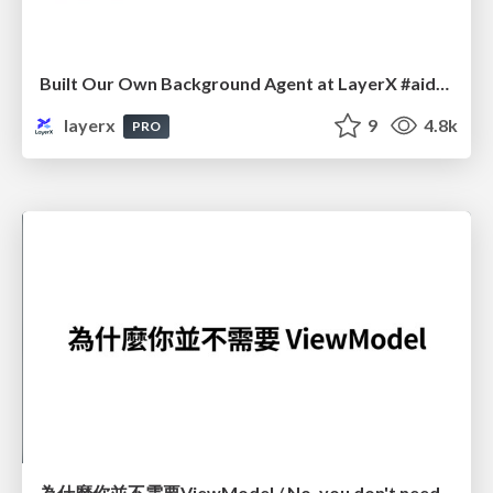
Built Our Own Background Agent at LayerX #aidevex_findy
layerx
9
4.8k
PRO
為什麼你並不需要ViewModel / No, you don't need a ViewModel