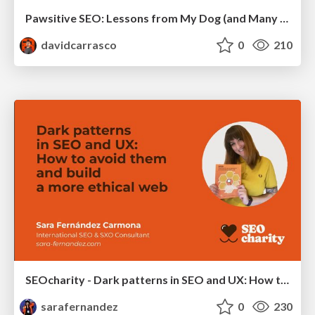
Pawsitive SEO: Lessons from My Dog (and Many Mistakes) on Thriving as a Consultant in the Age of AI
davidcarrasco
0
210
SEOcharity - Dark patterns in SEO and UX: How to avoid them and build a more ethical web
sarafernandez
0
230