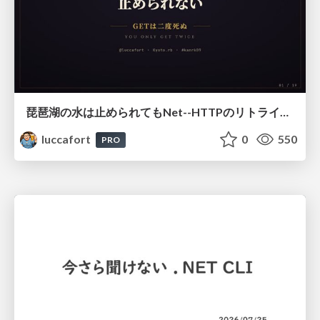
琵琶湖の水は止められてもNet--HTTPのリトライは止められない / You might be able to stop the water flow of Lake Biwa but you can't stop Net::HTTP retries
luccafort
0
550
PRO