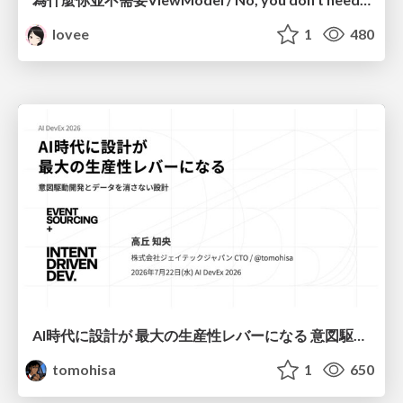
lovee
1
480
AI時代に設計が 最大の生産性レバーになる 意図駆動開発とデータを消さない設計｜Don't Delete Your Data or Your Intent — Design as the Deepest Lever in the AI Era
tomohisa
1
650