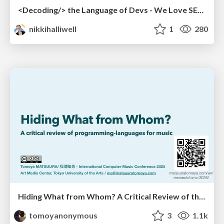
<Decoding/> the Language of Devs - We Love SEO 2024
nikkihalliwell
1
280
Hiding What from Whom? A Critical Review of the History of Programming languages for Music
tomoyanonymous
3
1.1k