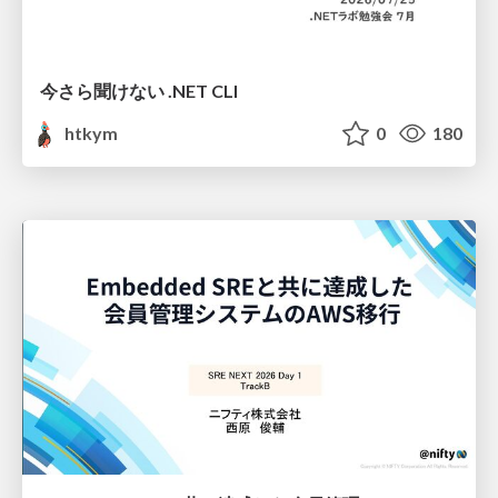
今さら聞けない .NET CLI
htkym
0
180