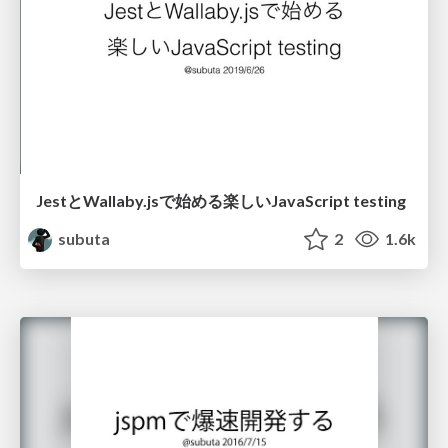
JestとWallaby.jsで始める楽しいJavaScript testing
subuta
2
1.6k