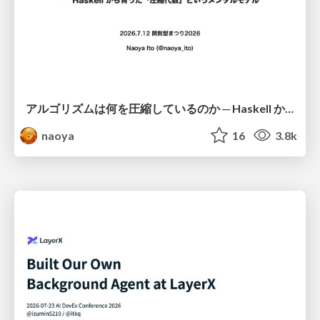
アルゴリズムは何を圧縮しているのか ─ Haskell から育った「圧縮代数」というメンタルモデル
naoya
16
3.8k