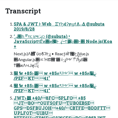
Transcript
SPA & JWT ͰWeb ΞϓϦέʔγϣϯΛ࡞Δ @subuta
2019/8/28
JavaScriptपΓͷ΋ͷ͕޷͖Ͱ ͢ɻ࠷ۙ͸͓࢓ࣄͰ΋ Node.js(Koa
+
Next.js)Λ࢖͑ͯ ͯϋοϐʔͰ͢ɻ • React͕ओʹ޷͖Ͱ͕͢ɺVue.js
΋Angular.js΋ᅂΉఔ౓ʹ͸ ৮ͬͯ·͢ɻ༻్ʹԠͨ͡ద੾
ͳ΋ͷΛબͿͷ͕ྑͦ͞͏ɻ
໨࣍ w +85ͱ͸ w +85ͷར༻ w +85ͷ࣮૷ྫ
/PEFKT 41"
໨࣍ w +85ͱ͸ w +85ͷར༻ w +85ͷ࣮૷ྫ
/PEFKT 41"
JWTͱ͸ +40/8FC5PLFO +85
JTBO*OUFSOFUTUBOEBSE
GPSDSFBUJOH+40/CBTFEBDDFTT
UPLFOTUIBU
BTTFSUTPNFOVNCFSPGDMBJNT