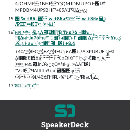
4JOHMF1BHF"QQMJDBUJPO Ͱ͸ɺओʹ
MPDBM4UPSBHFʹ+85Λ֨ೲͯ͠ར༻͢Δ͜ͱ͕ଟ͍ɻ
໨࣍ w +85ͱ͸ w +85ͷར༻ w +85ͷ࣮૷ྫ
/PEFKT 41"
ͦͷଞ ൿີݤΛ஌͍ͬͯΕ͹Ͳ͔͜Β Ͳͷαʔό Ͱ΋ೝূ͕
ग़དྷΔͷͰɺαʔόؒͰͷೝূ৘ใͷ΍ΓͱΓʹ͸޲͍ͯ Δɻ ୯Ұͷݤ
ൿີݤ Ͱͷೝূͩͱ৺഑ͳ৔߹͸ɺ +8,4
+40/8FC,FZ4FU ͱ͍͏ͷΛ࢖ͬͯɺݤΛ SPUBUF ೖΕସ͑
͢Δ࢓૊Έ΋͋ΔɻϋοΩϯάͳͲ Ͱݤ͕࿙Εͨ৔߹ʹڧ͍ɻ
+85࢖͍ͭͭɺηΩϡϦςΟΛࣗલͰؤுΔΑΓ͸ɺ
"VUIʹཔΔํ͕ݱ࣮త ίεύ͸΍΍ѱ͍ 
4/4ϩάΠϯ΍ɺ-%"1ೝূͱ͔ʹ΋ରԠͯ͠Δɻ
͝੩ௌ͋Γ͕ͱ͏͟͝ ͍·ͨ͠
SpeakerDeck