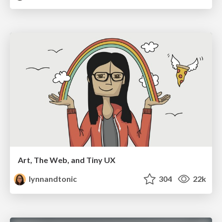
Art, The Web, and Tiny UX
lynnandtonic
304
22k