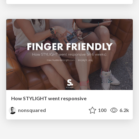
How STYLIGHT went responsive
nonsquared
100
6.2k