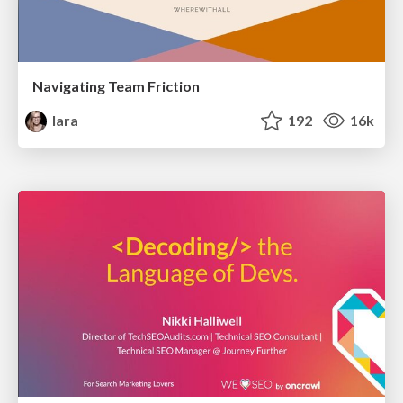
Navigating Team Friction
lara
192
16k