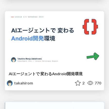
AIエージェントで 変わるAndroid開発環境
takahirom
2
770