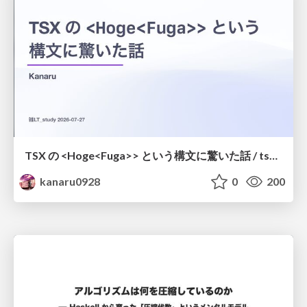
TSX の <Hoge<Fuga>> という構文に驚いた話 / tsx-type-argument-syntax
kanaru0928
0
200