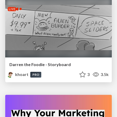
Darren the Foodie - Storyboard
khoart
3
3.5k
PRO