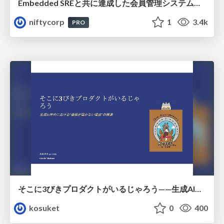
Embedded SREと共に達成した会員管理システムのAWS移行 - SRE NEXT 2026 ランチスポンサーセッション
niftycorp
1
3.4k
PRO
そこに3びきプロダクトがいるじゃろう——生成AI時代における“価値が届かない理由”の構造
kosuket
0
400