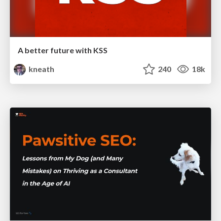
A better future with KSS
kneath
240
18k