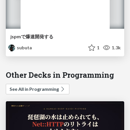
jspmで爆速開発する
subuta
1
1.3k
Other Decks in Programming
See All in Programming