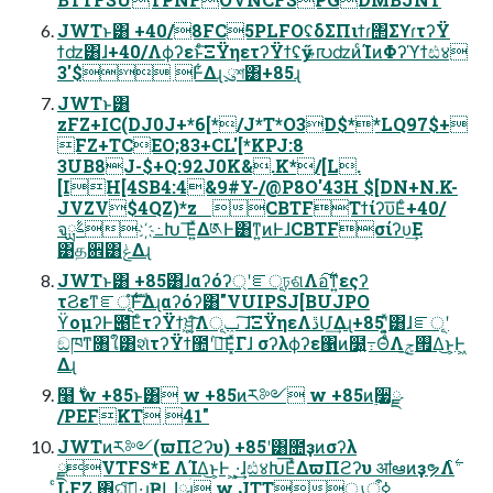
JWTͱ͸ +40/8FC5PLFOʢδΣΠιϯɾ΢ΣϒɾτʔΫ
ϯʣ͸ɺ+40/Λϕʔεͱͨ͠ΞΫηετʔΫϯʢӳ ޠ൛ʣͷͨΊͷΦʔϓϯඪ४
3'$ Ͱ͋Δɻ ུশ͸+85ɻ
JWTͱ͸
zFZ+IC(DJ0J+*6[*/J*T*O3D$**LQ97$+
FZ+TCEO;83+CL'[*KPJ:8
3UB8J-$+Q:92J0K&.K*/[L.
[IH[4SB4:4&9#Y-/@P8O'43H $[DN+N.K-
JVZV$4QZ)*z CBTFΤϯίʔυ͞Εͨ+40/
จࣈྻ҉߸Խ ͞Ε͍ͯΔ༁Ͱ͸ͳ͍ͷͰɺCBTFσίʔυ͢Ε
͹த਎͸ݟ͑Δɻ
JWTͱ͸ +85͸ɺαʔόʔ্ʹೝূঢ়ଶΛอ࣋͠ͳ͍εςʔ
τϨεͳೝূํࣜͰ͋Δɻαʔόʔ͸"VUIPSJ[BUJPO
ϔομʔͰ౉͞ΕͨτʔΫϯ͕ਖ਼͍͔͚ͩ͠Λݕূ ͠ɺΞΫηεΛڐՄ͢Δɻ+85ʹ͓͍ͯ͸ɺೝূʹ
ඞཁͳ৘ใ͸શͯτʔΫϯ಺ʹ֨ೲ͞Ε͓ͯΓɺ σʔλϕʔε΁ͷ໰͍߹ΘͤΛ࡟ݮ͢Δ͜ͱ͕Ͱ͖
Δɻ
໨࣍ w +85ͱ͸ w +85ͷར༻ w +85ͷ࣮૷ྫ
/PEFKT 41"
JWTͷར༻(ϖΠϩʔυ) +85ʹ͸೚ҙͷσʔλ
ྫVTFS*E ΛؚΊΔ͜ͱ͕Ͱ ͖·͕͢ɺඪ४Խ͞ΕͯΔϖΠϩʔυ ॴఆͷҙຯΛ࣋ͬ
ͨLFZ ΋ଘࡏ͠·͢ɻҎԼɺྫɻ w JTTൃߦऀ