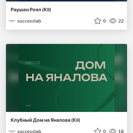
Раушен Роял (К8)
successlab
0
22
Клубный Дом на Яналова (К8)
successlab
0
18