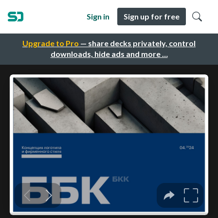
Sign in
Sign up for free
Upgrade to Pro
— share decks privately, control
downloads, hide ads and more …