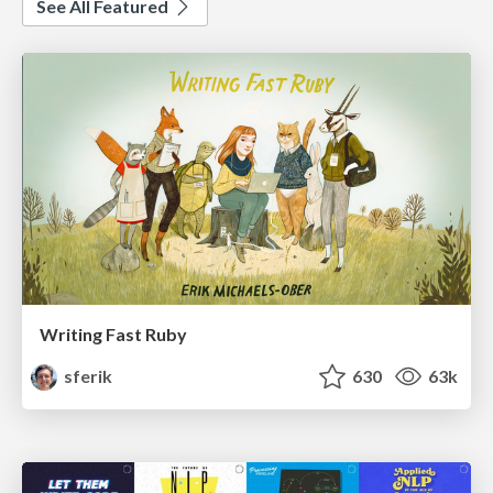
See All Featured
Writing Fast Ruby
sferik
630
63k