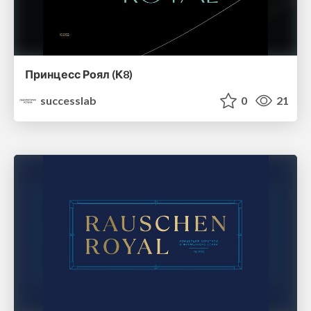
Принцесс Роял (К8)
successlab
0
21