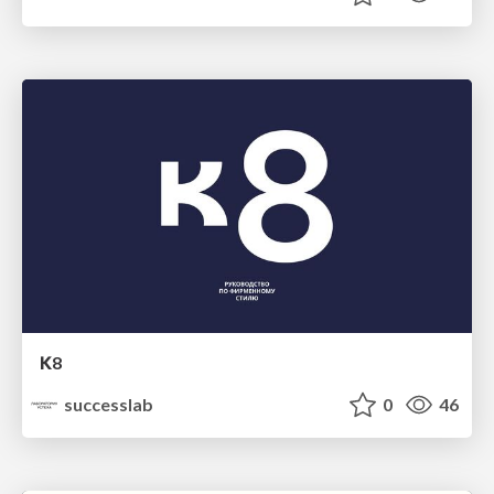
К8
successlab
0
46