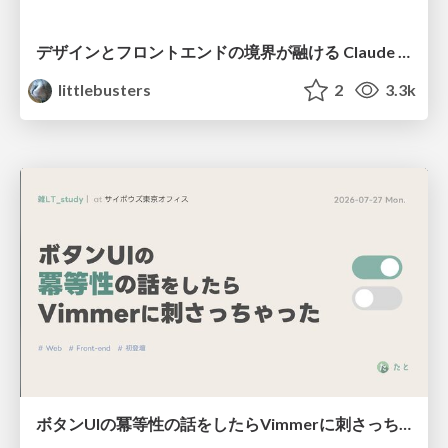
デザインとフロントエンドの境界が融ける Claude Code × Figma
littlebusters
2
3.3k
ボタンUIの冪等性の話をしたらVimmerに刺さっちゃった