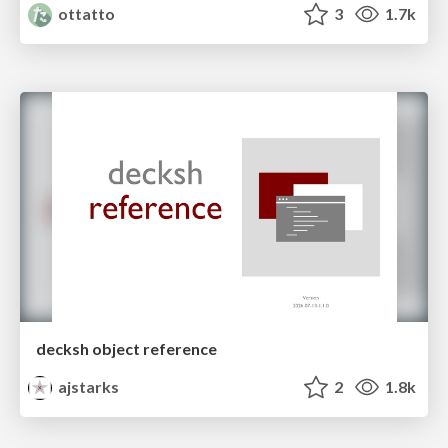
ottatto
3
1.7k
decksh object reference
ajstarks
2
1.8k