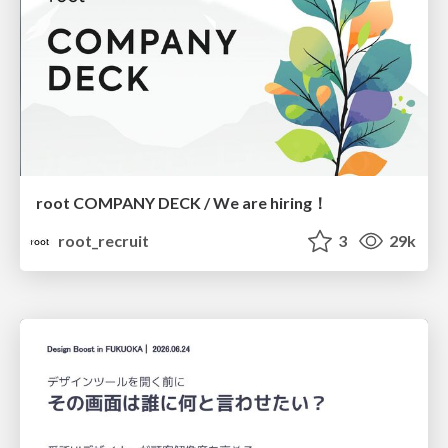
root COMPANY DECK / We are hiring！
root_recruit
3
29k