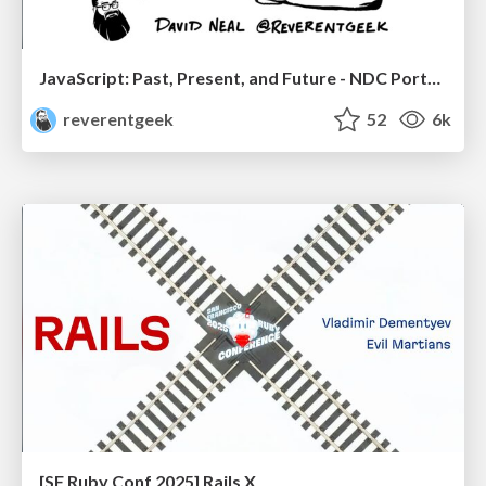
JavaScript: Past, Present, and Future - NDC Porto 2020
reverentgeek
52
6k
[SF Ruby Conf 2025] Rails X