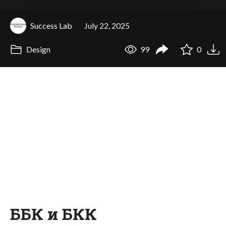
Success Lab
July 22, 2025
Design
99
0
ББК и БКК