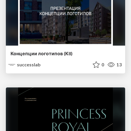
Концепции логотипов (К8)
successlab
0
13