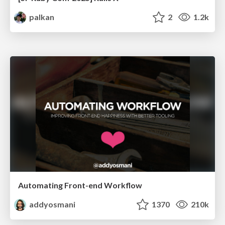
palkan
2
1.2k
Automating Front-end Workflow
addyosmani
1370
210k