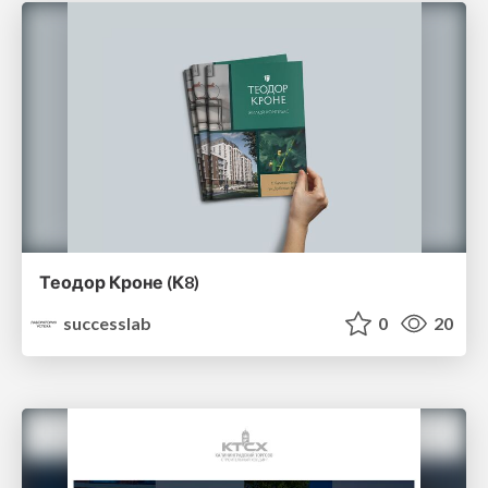
Теодор Кроне (К8)
successlab
0
20