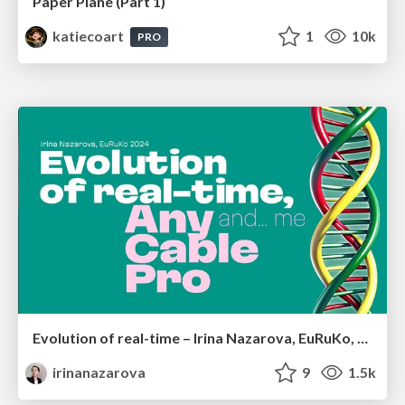
Paper Plane (Part 1)
katiecoart
1
10k
PRO
Evolution of real-time – Irina Nazarova, EuRuKo, 2024
irinanazarova
9
1.5k