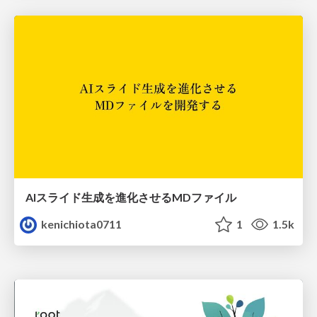
AIスライド生成を進化させるMDファイル
kenichiota0711
1
1.5k