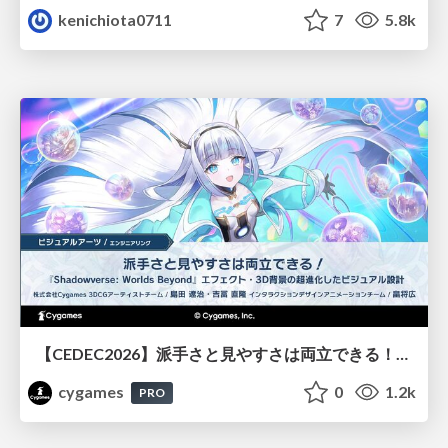
kenichiota0711
7
5.8k
【CEDEC2026】派手さと見やすさは両立できる！『Shadowverse: Worlds Beyond』エフェクト・3D背景の超進化したビジュアル設計
cygames
0
1.2k
PRO