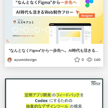
“なんとなくFigma”から一歩先へ。AI時代も活きるWeb制作フロー
ayumidesign
0
160