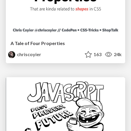
A Tale of Four Properties
chriscoyier
163
24k