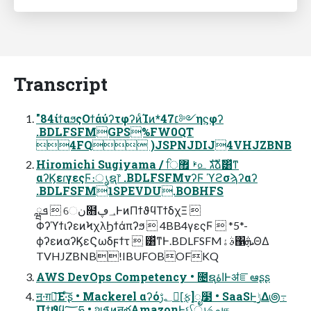
Transcript
"84ίϯαϧςΟϯάύʔτφʔͷͨΊͷ*47׆༻ηϛφʔ
.BDLFSFMGPS%FW0QT
4FQ )JSPNJDIJ4VHJZBNB
Hiromichi Sugiyama / ਿࢁ ޿௨ גࣜձࣾ͸ͯͳ
αʔϏεɾγεςϜ։ൃຊ෦ .BDLFSFMνʔϜ ϓϩσϡʔαʔ
.BDLFSFM1SPEVDU.BOBHFS
ܦྺ  େن໛؀ڥͰͷΠϯϑϥΤϯδχΞ 
ΦʔϓϯιʔεͷϞχλϦϯάπʔϧ  4BB4γεςϜ  *5*-
ϕʔεͷαʔϏεϚωδϝϯτ  ͸ͯͳͰ.BDLFSFMࣄۀ΁ܞΘΔ
TVHJZBNB!IBUFOBOFKQ
AWS DevOps Competency • ೔ຊاۀͰॳೝఆʂʂ
ॻ੶ग़൛͞Ε·ͨ͠ʂ • Mackerel αʔό؂ࢹ[࣮ફ]ೖ໳ • SaaSͰ࣮ݱ͢Δ౷߹
Πϯϑϥ؅ཧ • શࠃͷॻళAmazonͰઈࢍൃചத