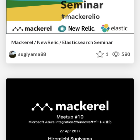
Mackerel / NewRelic / Elasticsearch Seminar
sugiyama88
1
580