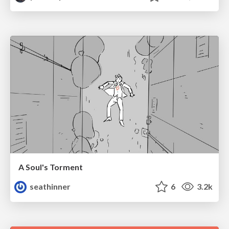
A Soul's Torment
seathinner
6
3.2k