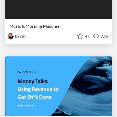
Music & Morning Musume
bryan
47
7.3k