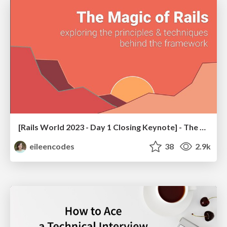
[Rails World 2023 - Day 1 Closing Keynote] - The Magic of Rails
eileencodes
38
2.9k