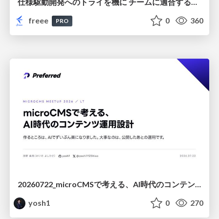
仕様駆動開発へのトライを機に チームに適合する手法を模索し続けている話
freee
0
360
PRO
20260722_microCMSで考える、AI時代のコンテンツ運用設計
yosh1
0
270