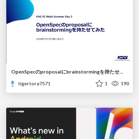
OpenSpecのproposalにbrainstormingを持たせてみた
tigertora7571
1
190