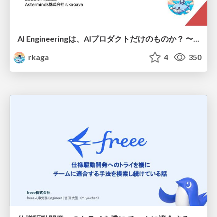
AI Engineeringは、AIプロダクトだけのものか？ 〜AIがソフトウェアを作る時代の新しい当たり前〜 / No AI in your product. AI Engineering in your development.
rkaga
4
350