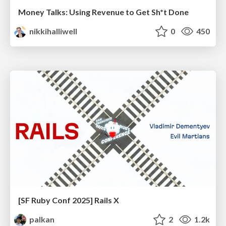
Money Talks: Using Revenue to Get Sh*t Done
nikkihalliwell
0
450
[SF Ruby Conf 2025] Rails X
palkan
2
1.2k