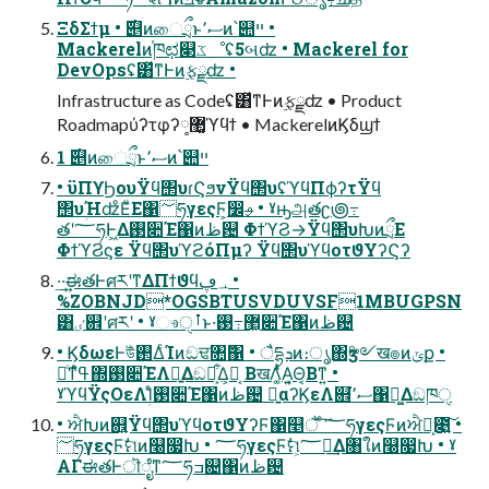
ΞδΣϯμ • ࣌୅ͷைྲྀͱސ٬ͷ՝୊ײ •
Mackerelͷ֓ཁಛ௃ػೳʢ5બʣ • Mackerel for
DevOpsʢ͸ͯͳͰͷ࣮ફྫʣ •
Infrastructure as Codeʢ͸ͯͳͰͷ࣮ફྫʣ • Product
Roadmapύʔτφʔ༷޲͚ϓϥϯ • MackerelͷϏδϣϯ
1 ࣌୅ͷைྲྀͱސ٬ͷ՝୊ײ
• ϋΠϒϦουΫϥ΢υɾϚϧνΫϥ΢υʢϓϥΠϕʔτΫϥ
΢υؚΉʣͦΕͧΕ΁؅ཧγεςϜ͕෼ࢄ • ˠԣஅతʗ౷߹
తʹ؅ཧͰ͖Δ࢓૊Έ΁ͷظ଴ ΦϯϓϨ→Ϋϥ΢υԽͷྲྀΕ
ΦϯϓϨϛε Ϋϥ΢υϓϩόΠμʔ Ϋϥ΢υϓϥοτϑΥʔϚʔ
·͢·͢ಈతͰศརʹͳΔΠϯϑϥ؀ڥ •
%ZOBNJD*OGSBTUSVDUVSF1MBUGPSN
͸ٸ଎ʹศརʹ • ˠෳࡶੑͱ͏·͘޲͖߹͏࢓૊Έ΁ͷظ଴
• ϏδωεͰউͪ࢒ΔͨΊͷඞਢ৚݅΁ • ैདྷܕͷ։ൃ΍ӡ༻ख๏ͷݶք •
৽ͨͳߟ͑ํ΍࢓૊ΈΛ༻͍Δඞཁ͕͋Δ͕Կ͔ ΒखΛ͚ͭͯΑ͍͔Θ͔Βͳ͍ •
ˠϓϥΫςΟεΛؚΊͨ࢓૊Έ΁ͷظ଴ ྑ͍αʔϏεΛ଎͘ސ٬΁ಧ͚Δඞཁੑ
• ਐԽͷ଎͍Ϋϥ΢υϓϥοτϑΥʔϜ΁௥ै ͨ͠؅ཧγεςϜͷਐԽ͕೉͍͠ •
؅ཧγεςϜࣗମͷ௠෗Խ • ؅ཧγεςϜࣗମ͕؅ཧ͢Δ৘ใͷ௠෗Խ • ˠ
ΑΓಈతͰॊೈͳ؅ཧߏ଄΁ͷظ଴