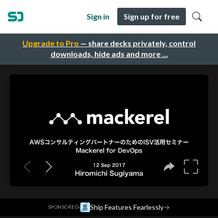
Sign in
Sign up for free
Upgrade to Pro
— share decks privately, control
downloads, hide ads and more …
·
Ship Features Fearlessly
→
SPONSORED