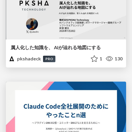
属人化した知識を、 AIが辿れる地図にする
pkshadeck
1
130
PRO