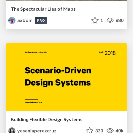
The Spectacular Lies of Maps
axbom
1
880
PRO
Building Flexible Design Systems
yeseniaperezcruz
330
40k