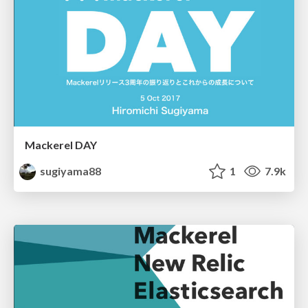
Mackerel DAY
sugiyama88
1
7.9k