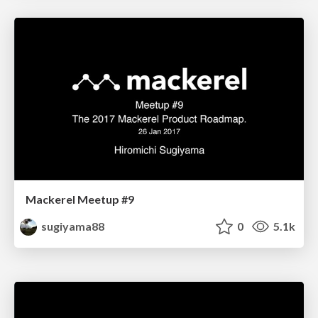
Mackerel Meetup #9
sugiyama88
0
5.1k